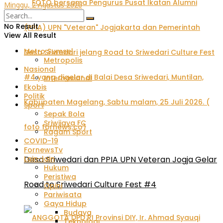
Minggu, 2 Agustus 2026
No Result
View All Result
Metro Sumsel
Metropolis
Nasional
Internasional
Ekobis
Politik
Sport
Sepak Bola
Sriwijaya FC
Ragam Sport
COVID-19
FornewsTv
Desa Sriwedari dan PPIA UPN Veteran Jogja Gelar
Lain-lain
Hukum
Peristiwa
Road to Sriwedari Culture Fest #4
Opini
Pariwisata
Gaya Hidup
Budaya
Teknologi