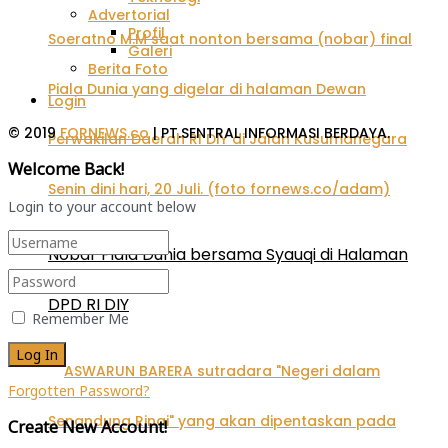
Advertorial
Profil
Galeri
Berita Foto
Login
© 2019
FORNEWS.co
| PT.SENTRAL INFORMASI BERDAYA.
Welcome Back!
Login to your account below
Nobar Piala Dunia bersama Syauqi di Halaman
DPD RI DIY
Remember Me
Forgotten Password?
Create New Account!