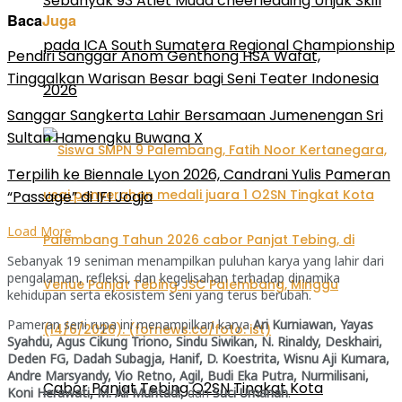
Sebanyak 93 Atlet Muda cheerleading Unjuk Skill
Baca
Juga
pada ICA South Sumatera Regional Championship
Pendiri Sanggar Anom Genthong HSA Wafat,
Tinggalkan Warisan Besar bagi Seni Teater Indonesia
2026
Sanggar Sangkerta Lahir Bersamaan Jumenengan Sri
Sultan Hamengku Buwana X
Terpilih ke Biennale Lyon 2026, Candrani Yulis Pameran
“Passage” di IFI Jogja
Load More
Sebanyak 19 seniman menampilkan puluhan karya yang lahir dari
pengalaman, refleksi, dan kegelisahan terhadap dinamika
kehidupan serta ekosistem seni yang terus berubah.
Pameran seni rupa ini menampilkan karya
Ari Kurniawan, Yayas
Syahdu, Agus Cikung Triono, Sindu Siwikan, N. Rinaldy, Deskhairi,
Deden FG, Dadah Subagja, Hanif, D. Koestrita, Wisnu Aji Kumara,
Andre Marsyandy, Vio Retno, Agil, Budi Eka Putra, Nurmilisani,
Cabor Panjat Tebing O2SN Tingkat Kota
Koni Herawati, M. Ali Muhtadi,
dan
Suci Umanah
.