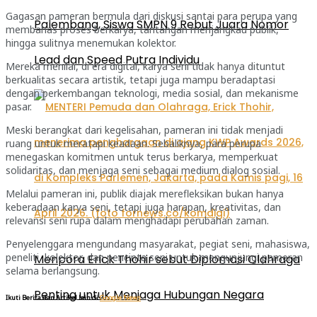
Gagasan pameran bermula dari diskusi santai para perupa yang
Palembang, Siswa SMPN 9 Rebut Juara Nomor
membahas proses berkarya, tantangan menjangkau publik,
hingga sulitnya menemukan kolektor.
Lead dan Speed Putra Individu
Mereka menilai, di era digital, karya seni tidak hanya dituntut
berkualitas secara artistik, tetapi juga mampu beradaptasi
dengan perkembangan teknologi, media sosial, dan mekanisme
pasar.
Meski berangkat dari kegelisahan, pameran ini tidak menjadi
ruang untuk meratapi keadaan. Sebaliknya, para perupa
menegaskan komitmen untuk terus berkarya, memperkuat
solidaritas, dan menjaga seni sebagai medium dialog sosial.
Melalui pameran ini, publik diajak merefleksikan bukan hanya
keberadaan karya seni, tetapi juga harapan, kreativitas, dan
relevansi seni rupa dalam menghadapi perubahan zaman.
Penyelenggara mengundang masyarakat, pegiat seni, mahasiswa,
peneliti, kolektor, dan pencinta seni untuk mengunjungi pameran
Menpora Erick Thohir sebut Diplomasi Olahraga
selama berlangsung.
Penting untuk Menjaga Hubungan Negara
Ikuti Berita dan Artikel lain di
Google News