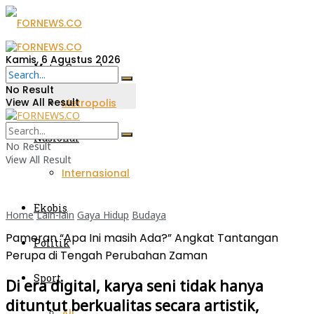
Kamis, 6 Agustus 2026
Metro Sumsel
No Result
View All Result
Metropolis
Nasional
No Result
View All Result
Internasional
Ekobis
Home
Lain-lain
Gaya Hidup
Budaya
Pameran “Apa Ini masih Ada?” Angkat Tantangan
Politik
Perupa di Tengah Perubahan Zaman
Sport
Di era digital, karya seni tidak hanya
dituntut berkualitas secara artistik,
All