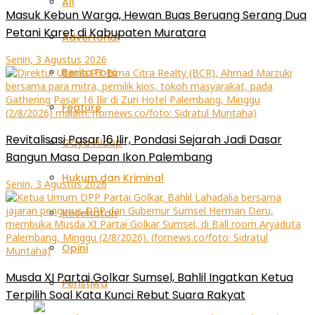
All
Masuk Kebun Warga, Hewan Buas Beruang Serang Dua
Petani Karet di Kabupaten Muratara
Advertorial
Senin, 3 Agustus 2026
Berita Foto
Feature
Revitalisasi Pasar 16 Ilir, Pondasi Sejarah Jadi Dasar
Gaya Hidup
Bangun Masa Depan Ikon Palembang
Hukum dan Kriminal
Senin, 3 Agustus 2026
Kesehatan
Opini
Musda XI Partai Golkar Sumsel, Bahlil Ingatkan Ketua
Peristiwa
Terpilih Soal Kata Kunci Rebut Suara Rakyat