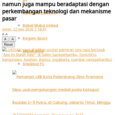
namun juga mampu beradaptasi dengan
perkembangan teknologi dan mekanisme
Asian Games 2018
pasar
Babel Muba United
Senin, 22 Juni 2026 | 18:41
A
A
Ragam Sport
A
A
Reset
Sepak Bola
Sriwijaya FC