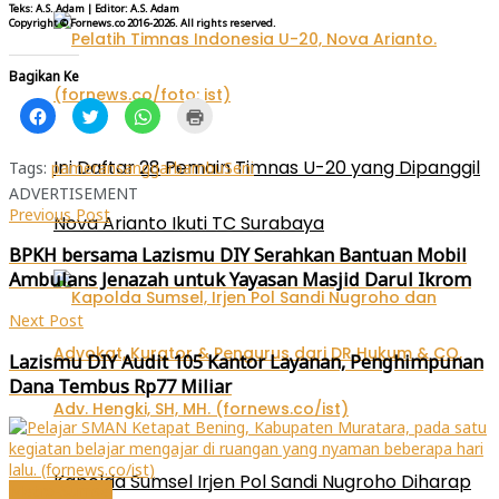
Teks: A.S. Adam | Editor: A.S. Adam
Copyright © Fornews.co 2016-2026. All rights reserved.
Bagikan Ke
Klik
Klik
Klik
Klik
untuk
untuk
untuk
untuk
membagikan
berbagi
berbagi
mencetak(Membuka
di
pada
di
di
Ini Daftar 28 Pemain Timnas U-20 yang Dipanggil
Facebook(Membuka
Twitter(Membuka
WhatsApp(Membuka
jendela
Tags:
pameran
sanggarbambu
Seni
di
di
di
yang
ADVERTISEMENT
jendela
jendela
jendela
baru)
yang
yang
yang
Previous Post
baru)
baru)
baru)
Nova Arianto Ikuti TC Surabaya
BPKH bersama Lazismu DIY Serahkan Bantuan Mobil
Ambulans Jenazah untuk Yayasan Masjid Darul Ikrom
Next Post
Lazismu DIY Audit 105 Kantor Layanan, Penghimpunan
Dana Tembus Rp77 Miliar
Kapolda Sumsel Irjen Pol Sandi Nugroho Diharap
Metro-Sumsel