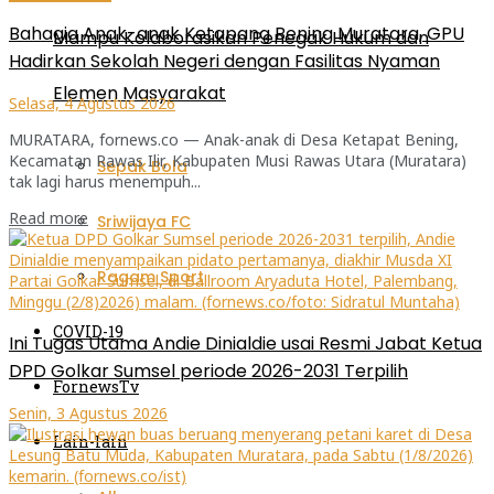
Bahagia Anak-anak Ketapang Bening Muratara, GPU
Mampu Kolaborasikan Penegak Hukum dan
Hadirkan Sekolah Negeri dengan Fasilitas Nyaman
Elemen Masyarakat
Selasa, 4 Agustus 2026
MURATARA, fornews.co — Anak-anak di Desa Ketapat Bening,
Kecamatan Rawas Ilir, Kabupaten Musi Rawas Utara (Muratara)
Sepak Bola
tak lagi harus menempuh...
Read more
Sriwijaya FC
Ragam Sport
COVID-19
Ini Tugas Utama Andie Dinialdie usai Resmi Jabat Ketua
DPD Golkar Sumsel periode 2026-2031 Terpilih
FornewsTv
Senin, 3 Agustus 2026
Lain-lain