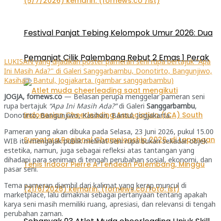
Festival Panjat Tebing Kelompok Umur 2026: Dua
Pemanjat Cilik Palembang Rebut 2 Emas 1 Perak
LUKISAN yang dijadikan poster pameran seni rupa bertajuk "Apa
Ini Masih Ada?" di Galeri Sanggarbambu, Donotirto, Bangunjiwo,
Kasihan, Bantul, Jogjakarta. (gambar sanggarbambu)
JOGJA, fornews.co
— Belasan perupa menggelar pameran seni
rupa bertajuk
“Apa Ini Masih Ada?”
di Galeri
Sanggarbambu
,
Donotirto, Bangunjiwo, Kasihan, Bantul, Jogjakarta.
Pameran yang akan dibuka pada Selasa, 23 Juni 2026, pukul 15.00
WIB itu mengajak publik melihat seni rupa bukan sekadar objek
estetika, namun, juga sebagai refleksi atas tantangan yang
dihadapi para seniman di tengah perubahan sosial, ekonomi, dan
pasar seni.
Tema pameran diambil dari kalimat yang kerap muncul di
marketplace, lalu dimaknai sebagai pertanyaan tentang apakah
karya seni masih memiliki ruang, apresiasi, dan relevansi di tengah
perubahan zaman.