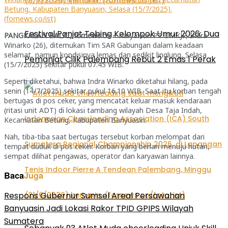
Betung, Kabupaten Banyuasin, Selasa (15/7/2025).
(fornews.co/ist)
Festival Panjat Tebing Kelompok Umur 2026: Dua
PANGKALAN BALAI, fornews.co –
Karyawan PT UMKJP, Indra
Winarko (26), ditemukan Tim SAR Gabungan dalam keadaan
selamat, namun kondisinya lemas dan sedikit linglung, Selasa
Pemanjat Cilik Palembang Rebut 2 Emas 1 Perak
(15/7/2025) sekitar pukul 07.45 WIB.
Seperti diketahui, bahwa Indra Winarko diketahui hilang, pada
senin (14/7/2025) sekitar pukul 16.10 WIB. Saat itu korban tengah
bertugas di pos ceker, yang mencatat keluar masuk kendaraan
(ritasi unit ADT) di lokasi tambang wilayah Desa Taja Indah,
Kecamatan Betung, Kabupaten Banyuasin.
Nah, tiba-tiba saat bertugas tersebut korban melompat dari
tempat duduk di pos ceker. Korban yang berlari menuju hutan,
sempat dilihat pengawas, operator dan karyawan lainnya.
Baca
Juga
Respons Gubernur Sumsel Areal Persawahan
Banyuasin Jadi Lokasi Rakor TPID GPIPS Wilayah
Sumatera