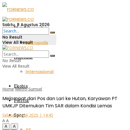
Sabtu, 8 Agustus 2026
Metro Sumsel
No Result
View All Result
Metropolis
Nasional
No Result
View All Result
Internasional
Ekobis
Home
Metro-Sumsel
Melompat dari Pos dan Lari ke Hutan, Karyawan PT
Politik
UMKJP Ditemukan Tim SAR dalam Kondisi Lemas
Sport
Selasa, 15 Juli 2025 | 14:45
A
A
A
A
All