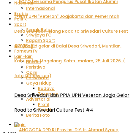
Nasional
Internasional
Ekobis
Politik
Sport
Sepak Bola
Sriwijaya FC
Ragam Sport
COVID-19
FornewsTv
Lain-lain
Hukum
Peristiwa
Opini
Pariwisata
Gaya Hidup
Budaya
Teknologi
Desa Sriwedari dan PPIA UPN Veteran Jogja Gelar
Advertorial
Profil
Road to Sriwedari Culture Fest #4
Galeri
Berita Foto
Login