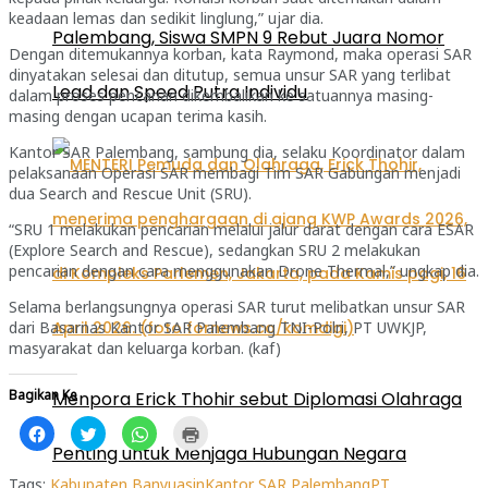
keadaan lemas dan sedikit linglung,” ujar dia.
Palembang, Siswa SMPN 9 Rebut Juara Nomor
Dengan ditemukannya korban, kata Raymond, maka operasi SAR
dinyatakan selesai dan ditutup, semua unsur SAR yang terlibat
Lead dan Speed Putra Individu
dalam proses pencarian dikembalikan ke satuannya masing-
masing dengan ucapan terima kasih.
Kantor SAR Palembang, sambung dia, selaku Koordinator dalam
pelaksanaan Operasi SAR membagi Tim SAR Gabungan menjadi
dua Search and Rescue Unit (SRU).
“SRU 1 melakukan pencarian melalui jalur darat dengan cara ESAR
(Explore Search and Rescue), sedangkan SRU 2 melakukan
pencarian dengan cara menggunakan Drone Thermal,” ungkap dia.
Selama berlangsungnya operasi SAR turut melibatkan unsur SAR
dari Basarnas Kantor SAR Palembang TNI-Polri, PT UWKJP,
masyarakat dan keluarga korban. (kaf)
Bagikan Ke
Menpora Erick Thohir sebut Diplomasi Olahraga
Klik
Klik
Klik
Klik
untuk
untuk
untuk
untuk
Penting untuk Menjaga Hubungan Negara
membagikan
berbagi
berbagi
mencetak(Membuka
di
pada
di
di
Facebook(Membuka
Twitter(Membuka
WhatsApp(Membuka
jendela
Tags:
Kabupaten Banyuasin
Kantor SAR Palembang
PT