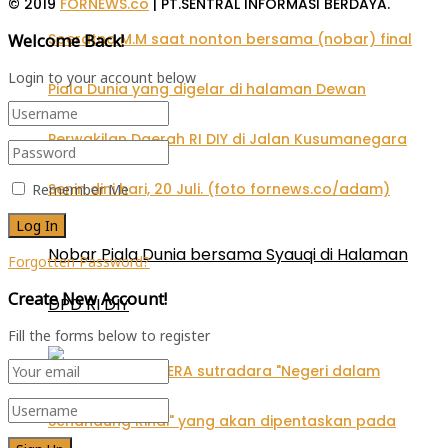
© 2019
FORNEWS.co
| PT.SENTRAL INFORMASI BERDAYA.
Welcome Back!
Login to your account below
Remember Me
Nobar Piala Dunia bersama Syauqi di Halaman
Forgotten Password?
Create New Account!
DPD RI DIY
Fill the forms below to register