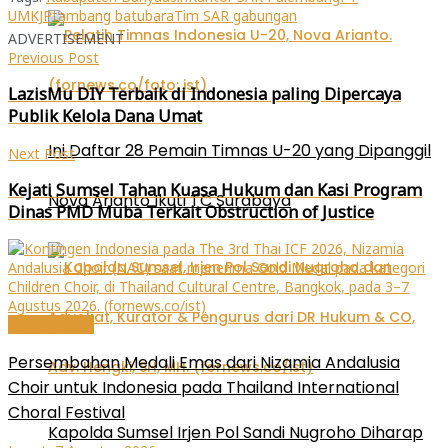
di
di
di
yang
UMKJP
tambang batubara
Tim SAR gabungan
jendela
jendela
jendela
baru)
yang
yang
yang
ADVERTISEMENT
baru)
baru)
baru)
Previous Post
LazisMu DIY Terbaik di Indonesia paling Dipercaya
Publik Kelola Dana Umat
Ini Daftar 28 Pemain Timnas U-20 yang Dipanggil
Next Post
Kejati Sumsel Tahan Kuasa Hukum dan Kasi Program
Nova Arianto Ikuti TC Surabaya
Dinas PMD Muba Terkait Obstruction of Justice
Internasional
Persembahan Medali Emas dari Nizamia Andalusia
Choir untuk Indonesia pada Thailand International
Choral Festival
Kapolda Sumsel Irjen Pol Sandi Nugroho Diharap