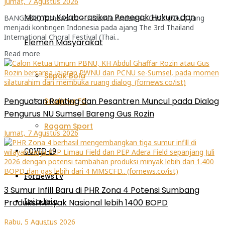
Jumat, 7 Agustus 2026
Mampu Kolaborasikan Penegak Hukum dan
BANGKOK, fornews.co – Nizamia Andalusia Choir (NAC) yang
menjadi kontingen Indonesia pada ajang The 3rd Thailand
International Choral Festival (Thai...
Elemen Masyarakat
Read more
Sepak Bola
Penguatan Ranting dan Pesantren Muncul pada Dialog
Sriwijaya FC
Pengurus NU Sumsel Bareng Gus Rozin
Ragam Sport
Jumat, 7 Agustus 2026
COVID-19
FornewsTv
3 Sumur Infill Baru di PHR Zona 4 Potensi Sumbang
Lain-lain
Produksi Minyak Nasional lebih 1400 BOPD
Rabu, 5 Agustus 2026