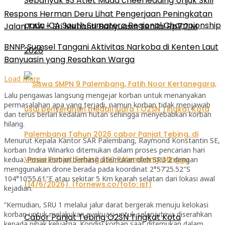
Sebanyak 93 Atlet Muda cheerleading Unjuk Skill
Respons Herman Deru Lihat Pengerjaan Peningkatan
pada ICA South Sumatera Regional Championship
Jalan TAA – Sri Menanti Banyuasin Senilai Rp7,2 M
BNNP Sumsel Tangani Aktivitas Narkoba di Kenten Laut
2026
Banyuasin yang Resahkan Warga
Load More
Lalu pengawas langsung mengejar korban untuk menanyakan
permasalahan apa yang terjadi, namun korban tidak menjawab
dan terus berlari kedalam hutan sehingga menyebabkan korban
hilang.
Menurut Kepala Kantor SAR Palembang, Raymond Konstantin SE,
korban Indra Winarko ditemukan dalam proses pencarian hari
kedua. Posisi korban berhasil ditemukan oleh SRU 2 dengan
menggunakan drone berada pada koordinat 2°57’25.52″S
104°10’55.61″E atau sekitar 5 Km kearah selatan dari lokasi awal
kejadian.
“Kemudian, SRU 1 melalui jalur darat bergerak menuju kelokasi
korban untuk melakukan evakuasi untuk selanjutnya diserahkan
Cabor Panjat Tebing O2SN Tingkat Kota
kepada pihak keluarga. Kondisi korban saat ditemukan dalam