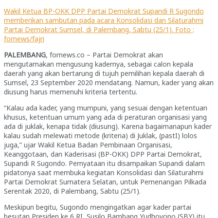
Wakil Ketua BP-OKK DPP Partai Demokrat Supandi R Sugondo
memberikan sambutan pada acara Konsolidasi dan Silaturahmi
Partai Demokrat Sumsel, di Palembang, Sabtu (25/1). Foto ;
fornews/fajri
PALEMBANG
, fornews.co – Partai Demokrat akan
mengutamakan mengusung kadernya, sebagai calon kepala
daerah yang akan bertarung di tujuh pemilihan kepala daerah di
Sumsel, 23 September 2020 mendatang. Namun, kader yang akan
diusung harus memenuhi kriteria tertentu.
“Kalau ada kader, yang mumpuni, yang sesuai dengan ketentuan
khusus, ketentuan umum yang ada di peraturan organisasi yang
ada di juklak, kenapa tidak (diusung). Karena bagaimanapun kader
kalau sudah melewati metode (kriteria) di Juklak, (pastI) lolos
juga,” ujar Wakil Ketua Badan Pembinaan Organisasi,
Keanggotaan, dan Kaderisasi (BP-OKK) DPP Partai Demokrat,
Supandi R Sugondo. Pernyataan itu disampaikan Supandi dalam
pidatonya saat membuka kegiatan Konsolidasi dan Silaturahmi
Partai Demokrat Sumatera Selatan, untuk Pemenangan Pilkada
Serentak 2020, di Palembang, Sabtu (25/1).
Meskipun begitu, Sugondo mengingatkan agar kader partai
besutan Presiden ke 6 RI, Susilo Bambang Yudhoyono (SBY) itu