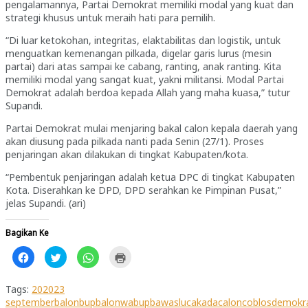
pengalamannya, Partai Demokrat memiliki modal yang kuat dan
strategi khusus untuk meraih hati para pemilih.
“Di luar ketokohan, integritas, elaktabilitas dan logistik, untuk
menguatkan kemenangan pilkada, digelar garis lurus (mesin
partai) dari atas sampai ke cabang, ranting, anak ranting. Kita
memiliki modal yang sangat kuat, yakni militansi. Modal Partai
Demokrat adalah berdoa kepada Allah yang maha kuasa,” tutur
Supandi.
Partai Demokrat mulai menjaring bakal calon kepala daerah yang
akan diusung pada pilkada nanti pada Senin (27/1). Proses
penjaringan akan dilakukan di tingkat Kabupaten/kota.
“Pembentuk penjaringan adalah ketua DPC di tingkat Kabupaten
Kota. Diserahkan ke DPD, DPD serahkan ke Pimpinan Pusat,”
jelas Supandi. (ari)
Bagikan Ke
Klik
Klik
Klik
Klik
untuk
untuk
untuk
untuk
membagikan
berbagi
berbagi
mencetak(Membuka
di
pada
di
di
Facebook(Membuka
Twitter(Membuka
WhatsApp(Membuka
jendela
Tags:
2020
23
di
di
di
yang
september
balonbup
balonwabup
bawaslu
cakada
calon
coblos
demokr
jendela
jendela
jendela
baru)