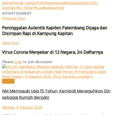
yang
yang
yang
daerah
Kotak Suara
KPU
menang
mura
Muratara
oii
OKU
OKU
baru)
baru)
baru)
Selatan
OKU Timur
PALI
pilkada
sumsel
ADVERTISEMENT
Previous Post
Peninggalan Autentik Kapiten Palembang Dijaga dan
Disimpan Rapi di Kampung Kapitan
Next Post
Virus Corona Menyebar di 12 Negara, Ini Daftarnya
Please
login
to join discussion
Budaya
NM Memasuki Usia 15 Tahun, Kembali Meneguhkan Diri
sebagai Rumah Berpikir
Minggu, 9 Agustus 2026