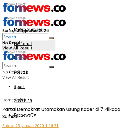
Metro Sumsel
Senin, 10 Agustus 2026
No Result
Nasional
View All Result
Ekobis
No Result
Politik
View All Result
Sport
Home
Politik
COVID-19
Partai Demokrat Utamakan Usung Kader di 7 Pilkada
FornewsTv
Sumsel
Sabtu, 25 Januari 2020 | 16:31