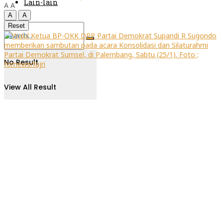
Lain-lain
A
A
A
A
Reset
No Result
View All Result