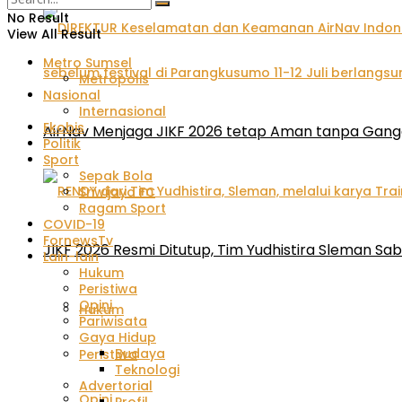
No Result
View All Result
Metro Sumsel
Metropolis
Nasional
Internasional
Ekobis
AirNav Menjaga JIKF 2026 tetap Aman tanpa Gan
Politik
Sport
Sepak Bola
Sriwijaya FC
Ragam Sport
COVID-19
FornewsTv
JIKF 2026 Resmi Ditutup, Tim Yudhistira Sleman Sab
Lain-lain
Hukum
Peristiwa
Opini
Hukum
Pariwisata
Gaya Hidup
Budaya
Peristiwa
Teknologi
Advertorial
Opini