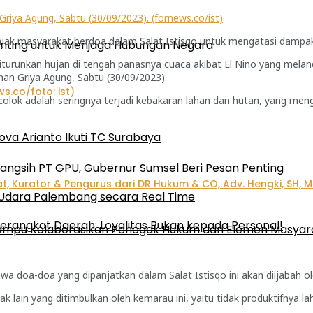
riya Agung, Sabtu (30/09/2023). (fornews.co/ist)
k masyarakat berdoa dalam Salat Istisqo untuk mengatasi dampak 
enting untuk Menjaga Hubungan Negara
diturunkan hujan di tengah panasnya cuaca akibat El Nino yang melan
man Griya Agung, Sabtu (30/09/2023).
lok adalah seringnya terjadi kebakaran lahan dan hutan, yang men
ova Arianto Ikuti TC Surabaya
angsih PT GPU, Gubernur Sumsel Beri Pesan Penting
 Udara Palembang secara Real Time
erangkat Daerah: Loyalitas Bukan kepada Personal!
 Mampu Kolaborasikan Penegak Hukum dan Elemen Masyar
wa doa-doa yang dipanjatkan dalam Salat Istisqo ini akan diijabah ol
lain yang ditimbulkan oleh kemarau ini, yaitu tidak produktifnya la