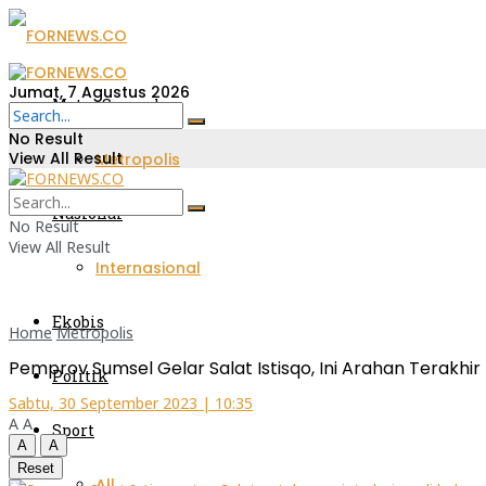
Jumat, 7 Agustus 2026
Metro Sumsel
No Result
View All Result
Metropolis
Nasional
No Result
View All Result
Internasional
Ekobis
Home
Metropolis
Pemprov Sumsel Gelar Salat Istisqo, Ini Arahan Terakhi
Politik
Sabtu, 30 September 2023 | 10:35
A
A
Sport
A
A
Reset
All