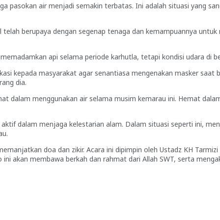
ga pasokan air menjadi semakin terbatas. Ini adalah situasi yang sa
l telah berupaya dengan segenap tenaga dan kemampuannya untuk
madamkan api selama periode karhutla, tetapi kondisi udara di beb
asi kepada masyarakat agar senantiasa mengenakan masker saat ber
ang dia.
mat dalam menggunakan air selama musim kemarau ini. Hemat dalam 
ktif dalam menjaga kelestarian alam. Dalam situasi seperti ini, me
au.
emanjatkan doa dan zikir. Acara ini dipimpin oleh Ustadz KH Tarmiz
 ini akan membawa berkah dan rahmat dari Allah SWT, serta mengakh