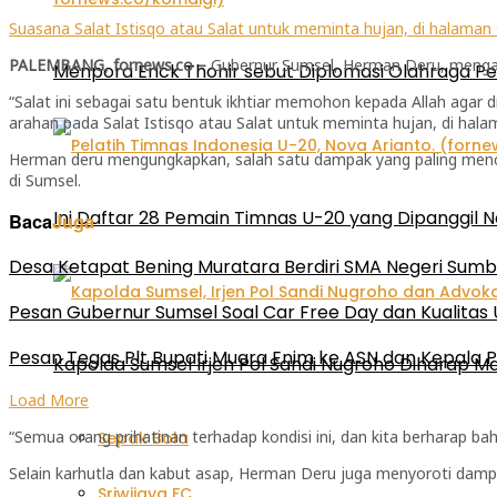
Suasana Salat Istisqo atau Salat untuk meminta hujan, di halaman G
PALEMBANG, fornews.co –
Gubernur Sumsel, Herman Deru, mengaja
Menpora Erick Thohir sebut Diplomasi Olahraga P
“Salat ini sebagai satu bentuk ikhtiar memohon kepada Allah agar 
arahan pada Salat Istisqo atau Salat untuk meminta hujan, di hala
Herman deru mengungkapkan, salah satu dampak yang paling menco
di Sumsel.
Ini Daftar 28 Pemain Timnas U-20 yang Dipanggil N
Baca
Juga
Desa Ketapat Bening Muratara Berdiri SMA Negeri Sumb
Pesan Gubernur Sumsel Soal Car Free Day dan Kualitas
Pesan Tegas Plt Bupati Muara Enim ke ASN dan Kepala P
Kapolda Sumsel Irjen Pol Sandi Nugroho Diharap
Load More
“Semua orang prihatinan terhadap kondisi ini, dan kita berharap bah
Sepak Bola
Selain karhutla dan kabut asap, Herman Deru juga menyoroti dampak 
Sriwijaya FC