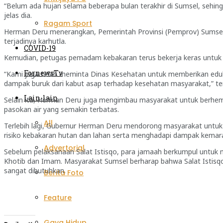
“Belum ada hujan selama beberapa bulan terakhir di Sumsel, sehing
jelas dia.
Ragam Sport
Herman Deru menerangkan, Pemerintah Provinsi (Pemprov) Sumse
terjadinya karhutla.
COVID-19
Kemudian, petugas pemadam kebakaran terus bekerja keras untuk me
FornewsTv
“Kami juga telah meminta Dinas Kesehatan untuk memberikan eduk
dampak buruk dari kabut asap terhadap kesehatan masyarakat,” ter
Lain-lain
Selain itu, Herman Deru juga mengimbau masyarakat untuk berhe
pasokan air yang semakin terbatas.
All
Terlebih lagi, Gubernur Herman Deru mendorong masyarakat untuk a
risiko kebakaran hutan dan lahan serta menghadapi dampak kemar
Advertorial
Sebelum pelaksanaan Salat Istisqo, para jamaah berkumpul untuk m
Khotib dan Imam. Masyarakat Sumsel berharap bahwa Salat Istisqo
sangat dibutuhkan.
Berita Foto
Feature
Gaya Hidup