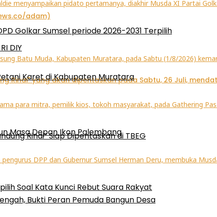
 DPD Golkar Sumsel periode 2026-2031 Terpilih
RI DIY
etani Karet di Kabupaten Muratara
Bangun Masa Depan Ikon Palembang
ndung Rinai” Siap Dipentaskan di TBEG
pilih Soal Kata Kunci Rebut Suara Rakyat
engah, Bukti Peran Pemuda Bangun Desa