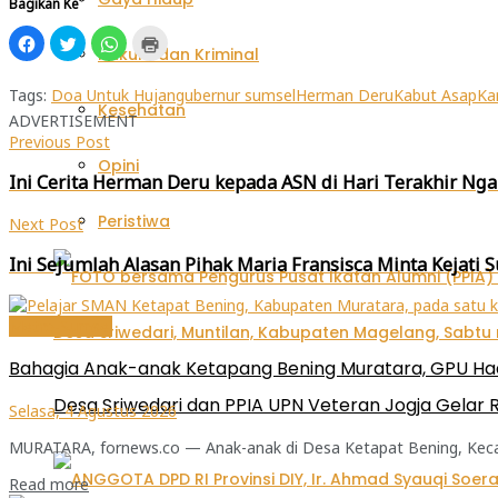
Bagikan Ke
Klik
Klik
Klik
Klik
untuk
untuk
untuk
untuk
Hukum dan Kriminal
membagikan
berbagi
berbagi
mencetak(Membuka
di
pada
di
di
Facebook(Membuka
Twitter(Membuka
WhatsApp(Membuka
jendela
Tags:
Doa Untuk Hujan
gubernur sumsel
Herman Deru
Kabut Asap
Ka
di
di
di
yang
Kesehatan
ADVERTISEMENT
jendela
jendela
jendela
baru)
yang
yang
yang
Previous Post
baru)
baru)
baru)
Opini
Ini Cerita Herman Deru kepada ASN di Hari Terakhir Ng
Peristiwa
Next Post
Ini Sejumlah Alasan Pihak Maria Fransisca Minta Kejati
Metro-Sumsel
Bahagia Anak-anak Ketapang Bening Muratara, GPU Had
Desa Sriwedari dan PPIA UPN Veteran Jogja Gelar R
Selasa, 4 Agustus 2026
MURATARA, fornews.co — Anak-anak di Desa Ketapat Bening, Kecam
Read more