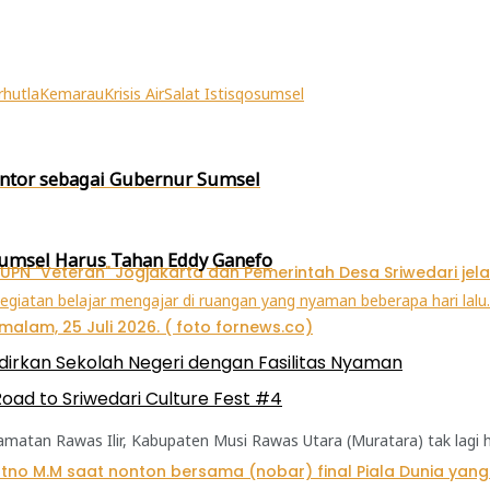
rhutla
Kemarau
Krisis Air
Salat Istisqo
sumsel
antor sebagai Gubernur Sumsel
 Sumsel Harus Tahan Eddy Ganefo
irkan Sekolah Negeri dengan Fasilitas Nyaman
oad to Sriwedari Culture Fest #4
atan Rawas Ilir, Kabupaten Musi Rawas Utara (Muratara) tak lagi 