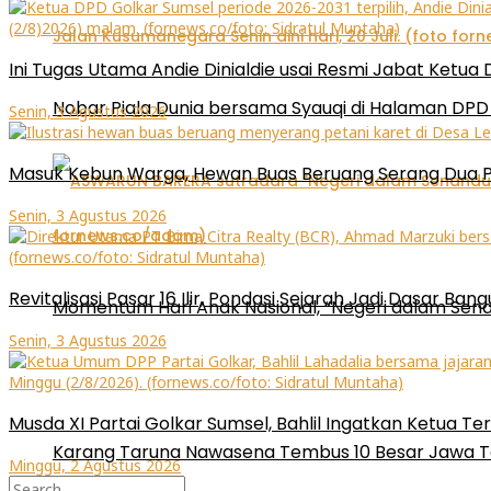
Ini Tugas Utama Andie Dinialdie usai Resmi Jabat Ketua
Nobar Piala Dunia bersama Syauqi di Halaman DPD 
Senin, 3 Agustus 2026
Masuk Kebun Warga, Hewan Buas Beruang Serang Dua P
Senin, 3 Agustus 2026
Revitalisasi Pasar 16 Ilir, Pondasi Sejarah Jadi Dasar 
Momentum Hari Anak Nasional, “Negeri dalam Sena
Senin, 3 Agustus 2026
Musda XI Partai Golkar Sumsel, Bahlil Ingatkan Ketua Ter
Karang Taruna Nawasena Tembus 10 Besar Jawa T
Minggu, 2 Agustus 2026