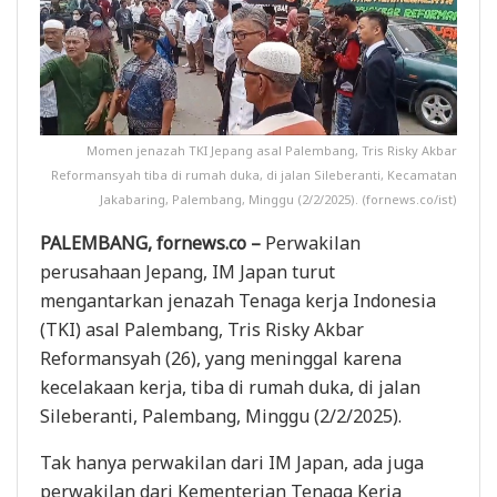
Momen jenazah TKI Jepang asal Palembang, Tris Risky Akbar
Reformansyah tiba di rumah duka, di jalan Sileberanti, Kecamatan
Jakabaring, Palembang, Minggu (2/2/2025). (fornews.co/ist)
PALEMBANG, fornews.co –
Perwakilan
perusahaan Jepang, IM Japan turut
mengantarkan jenazah Tenaga kerja Indonesia
(TKI) asal Palembang, Tris Risky Akbar
Reformansyah (26), yang meninggal karena
kecelakaan kerja, tiba di rumah duka, di jalan
Sileberanti, Palembang, Minggu (2/2/2025).
Tak hanya perwakilan dari IM Japan, ada juga
perwakilan dari Kementerian Tenaga Kerja