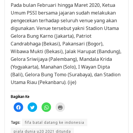
Pada bulan Februari hingga Maret 2020, Ketua
Umum PSSI bersama jajaran sudah melakukan
pengecekan terhadap seluruh venue yang akan
digunakan. Venue tersebut yakni Stadion Utama
Gelora Bung Karno (Jakarta), Patriot
Candrabhaga (Bekasi), Pakansari (Bogor),
Wibawa Mukti (Bekasi), Jalak Harupat (Bandung),
Gelora Sriwijaya (Palembang), Mandala Krida
(Yogyakarta), Manahan (Solo), I Wayan Dipta
(Bali), Gelora Bung Tomo (Surabaya), dan Stadion
Utama Riau (Pekanbaru). (ije)
Bagikan Ke
K
K
K
K
l
l
l
l
i
i
i
i
k
k
k
k
u
u
u
u
Tags:
fifa batal datang ke indonesia
n
n
n
n
t
t
t
t
u
u
u
u
piala dunia u20 2021 ditunda