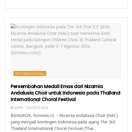
a
a
n
y
n
g
a
g
b
n
b
a
g
a
r
b
r
u
a
u
)
r
)
u
)
INTERNASIONAL
Persembahan Medali Emas dari Nizamia
Andalusia Choir untuk Indonesia pada Thailand
International Choral Festival
JUMAT, 7 AGUSTUS 2026
BANGKOK, fornews.co – Nizamia Andalusia Choir (NAC)
yang menjadi kontingen Indonesia pada ajang The 3rd
Thailand International Choral Festival (Thai...