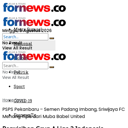
Metro Sumsel
Minggu, 9 Agustus 2026
No Result
Nasional
View All Result
Ekobis
No Result
Politik
View All Result
Sport
Home
Sport
COVID-19
PSPS Pekanbaru – Semen Padang Imbang, Sriwijaya FC
FornewsTv
Menang Tipis dari Muba Babel United