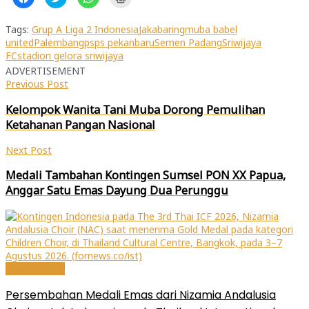
untuk
untuk
untuk
untuk
membagikan
berbagi
berbagi
mencetak(Membuka
di
pada
di
di
Facebook(Membuka
Twitter(Membuka
WhatsApp(Membuka
jendela
Tags:
Grup A Liga 2 Indonesia
Jakabaring
muba babel
di
di
di
yang
united
Palembang
psps pekanbaru
Semen Padang
Sriwijaya
jendela
jendela
jendela
baru)
yang
yang
yang
FC
stadion gelora sriwijaya
baru)
baru)
baru)
ADVERTISEMENT
Previous Post
Kelompok Wanita Tani Muba Dorong Pemulihan
Ketahanan Pangan Nasional
Next Post
Medali Tambahan Kontingen Sumsel PON XX Papua,
Anggar Satu Emas Dayung Dua Perunggu
Internasional
Persembahan Medali Emas dari Nizamia Andalusia