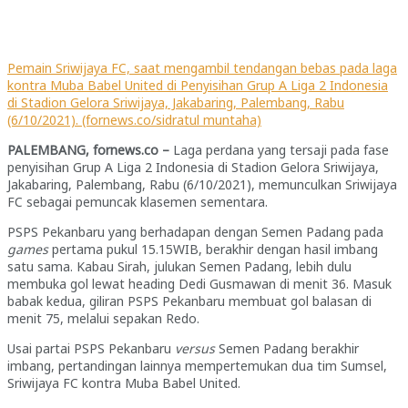
Pemain Sriwijaya FC, saat mengambil tendangan bebas pada laga
kontra Muba Babel United di Penyisihan Grup A Liga 2 Indonesia
di Stadion Gelora Sriwijaya, Jakabaring, Palembang, Rabu
(6/10/2021). (fornews.co/sidratul muntaha)
PALEMBANG, fornews.co –
Laga perdana yang tersaji pada fase
penyisihan Grup A Liga 2 Indonesia di Stadion Gelora Sriwijaya,
Jakabaring, Palembang, Rabu (6/10/2021), memunculkan Sriwijaya
FC sebagai pemuncak klasemen sementara.
PSPS Pekanbaru yang berhadapan dengan Semen Padang pada
games
pertama pukul 15.15WIB, berakhir dengan hasil imbang
satu sama. Kabau Sirah, julukan Semen Padang, lebih dulu
membuka gol lewat heading Dedi Gusmawan di menit 36. Masuk
babak kedua, giliran PSPS Pekanbaru membuat gol balasan di
menit 75, melalui sepakan Redo.
Usai partai PSPS Pekanbaru
versus
Semen Padang berakhir
imbang, pertandingan lainnya mempertemukan dua tim Sumsel,
Sriwijaya FC kontra Muba Babel United.