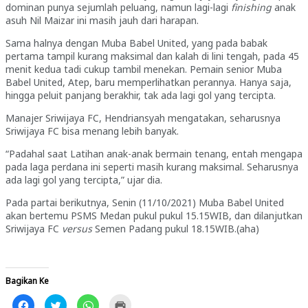
dominan punya sejumlah peluang, namun lagi-lagi
finishing
anak
asuh Nil Maizar ini masih jauh dari harapan.
Sama halnya dengan Muba Babel United, yang pada babak
pertama tampil kurang maksimal dan kalah di lini tengah, pada 45
menit kedua tadi cukup tambil menekan. Pemain senior Muba
Babel United, Atep, baru memperlihatkan perannya. Hanya saja,
hingga peluit panjang berakhir, tak ada lagi gol yang tercipta.
Manajer Sriwijaya FC, Hendriansyah mengatakan, seharusnya
Sriwijaya FC bisa menang lebih banyak.
“Padahal saat Latihan anak-anak bermain tenang, entah mengapa
pada laga perdana ini seperti masih kurang maksimal. Seharusnya
ada lagi gol yang tercipta,” ujar dia.
Pada partai berikutnya, Senin (11/10/2021) Muba Babel United
akan bertemu PSMS Medan pukul pukul 15.15WIB, dan dilanjutkan
Sriwijaya FC
versus
Semen Padang pukul 18.15WIB.(aha)
Bagikan Ke
Klik
Klik
Klik
Klik