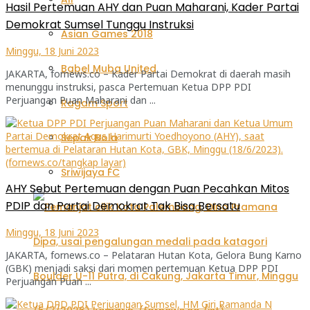
Hasil Pertemuan AHY dan Puan Maharani, Kader Partai
Demokrat Sumsel Tunggu Instruksi
Asian Games 2018
Minggu, 18 Juni 2023
Babel Muba United
JAKARTA, fornews.co – Kader Partai Demokrat di daerah masih
menunggu instruksi, pasca Pertemuan Ketua DPP PDI
Perjuangan Puan Maharani dan ...
Ragam Sport
Sepak Bola
Sriwijaya FC
AHY Sebut Pertemuan dengan Puan Pecahkan Mitos
PDIP dan Partai Demokrat Tak Bisa Bersatu
Minggu, 18 Juni 2023
JAKARTA, fornews.co – Pelataran Hutan Kota, Gelora Bung Karno
(GBK) menjadi saksi dari momen pertemuan Ketua DPP PDI
Perjuangan Puan ...