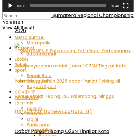
Sebanyak 93 Atlet Muda cheerleading Unjuk Skill
00:00
01:40
pada ICA South Sumatera Regional Championship
No Result
View All Result
2026
Metro Sumsel
Metropolis
Nasional
Internasional
Ekobis
Politik
Sport
Sepak Bola
Sriwijaya FC
Ragam Sport
COVID-19
FornewsTv
Lain-lain
Hukum
Peristiwa
Opini
Pariwisata
Gaya Hidup
Cabor Panjat Tebing O2SN Tingkat Kota
Budaya