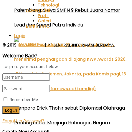
Teknologi
Palembang, Siswa SMPN 9 Rebut Juara Nomor
Advertorial
Profil
Galeri
Lead dan Speed Putra Individu
Berita Foto
Login
© 2019
FORNEWS.co
| PT.SENTRAL INFORMASI BERDAYA.
Welcome Back!
Login to your account below
Remember Me
Menpora Erick Thohir sebut Diplomasi Olahraga
Forgotten Password?
Penting untuk Menjaga Hubungan Negara
Create New Account!