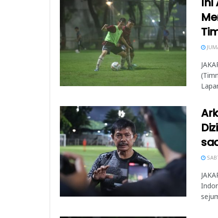
Ini
Me
Ti
JUMA
JAKAR
(Timn
Lapan
Ar
Diz
sa
SABT
JAKAR
Indon
sejum