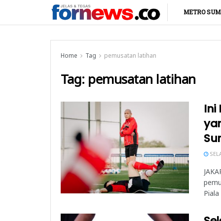
METRO SUM
Home
Tag
pemusatan latihan
Tag:
pemusatan latihan
Ini
yan
Su
SELA
JAKAR
pemus
Piala
Sel