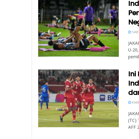
Ind
Pem
Ne
SABT
JAKAR
U-20,
pemil
Ini
Ind
da
KAMI
JAKAR
(TC) 
AFF 2