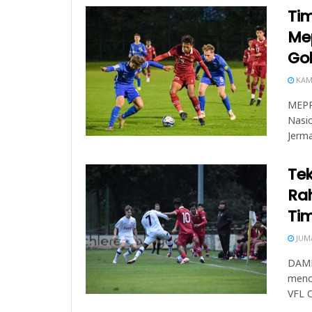
Ti
Mep
Go
KAMI
MEPPE
Nasio
Jerm
Tek
Ra
Ti
JUMA
DAMM
meno
VFL O