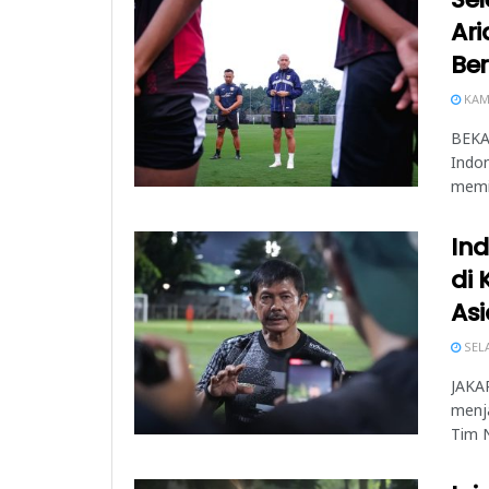
Ar
Be
KAMI
BEKAS
Indon
memili
Ind
di 
Asi
SELA
JAKAR
menja
Tim N