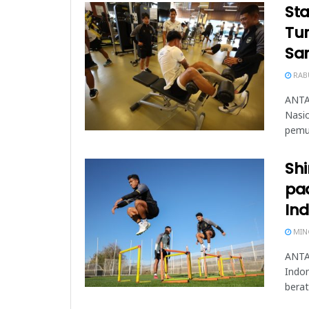
St
Tur
Sa
RABU
ANTA
Nasi
pemus
Shi
pa
Ind
MING
ANTAL
Indon
berat