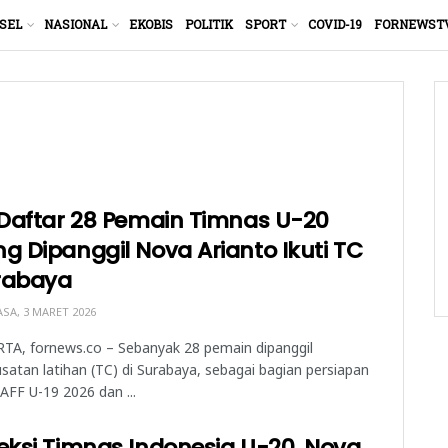
SEL
NASIONAL
EKOBIS
POLITIK
SPORT
COVID-19
FORNEWST
 Daftar 28 Pemain Timnas U-20
g Dipanggil Nova Arianto Ikuti TC
rabaya
SA, 3 MARET 2026
TA, fornews.co – Sebanyak 28 pemain dipanggil
atan latihan (TC) di Surabaya, sebagai bagian persiapan
 AFF U-19 2026 dan ...
eksi Timnas Indonesia U-20, Nova