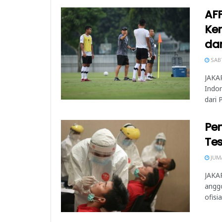
AFF
Kem
da
SABT
JAKAR
Indo
dari 
Pe
Te
JUMA
JAKAR
anggo
ofisi