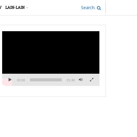
V
LAIN-LAIN
Pemutar
Video
00:00
01:40