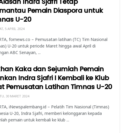
 Alasan Indra Sjafri Tetap
mantau Pemain Diaspora untuk
mnas U-20
T, 5 APRIL 2024
TA, fornews.co – Pemusatan latihan (TC) Tim Nasional
as) U-20 untuk periode Maret hingga awal April di
gan ABC Senayan, ...
khan Kaka dan Sejumlah Pemain
inkan Indra Sjafri I Kembali ke Klub
at Pemusatan Latihan Timnas U-20
U, 30 MARET 2024
TA, iNewspalembang.id – Pelatih Tim Nasional (Timnas)
esia U-20, Indra Sjafri, memberi kelonggaran kepada
lah pemain untuk kembali ke klub ...