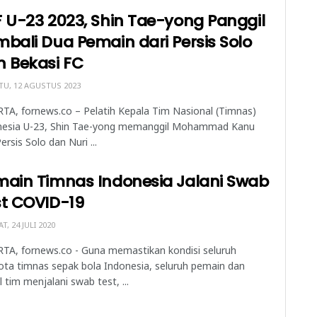
 U-23 2023, Shin Tae-yong Panggil
bali Dua Pemain dari Persis Solo
n Bekasi FC
U, 12 AGUSTUS 2023
TA, fornews.co – Pelatih Kepala Tim Nasional (Timnas)
nesia U-23, Shin Tae-yong memanggil Mohammad Kanu
Persis Solo dan Nuri ...
main Timnas Indonesia Jalani Swab
st COVID-19
T, 24 JULI 2020
TA, fornews.co - Guna memastikan kondisi seluruh
ta timnas sepak bola Indonesia, seluruh pemain dan
al tim menjalani swab test, ...