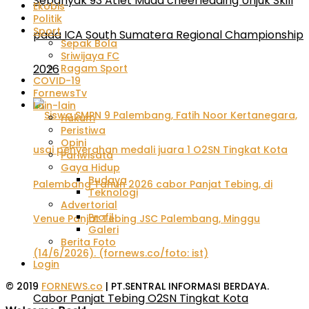
Sebanyak 93 Atlet Muda cheerleading Unjuk Skill
Ekobis
Politik
Sport
pada ICA South Sumatera Regional Championship
Sepak Bola
Sriwijaya FC
Ragam Sport
2026
COVID-19
FornewsTv
Lain-lain
Hukum
Peristiwa
Opini
Pariwisata
Gaya Hidup
Budaya
Teknologi
Advertorial
Profil
Galeri
Berita Foto
Login
© 2019
FORNEWS.co
| PT.SENTRAL INFORMASI BERDAYA.
Cabor Panjat Tebing O2SN Tingkat Kota