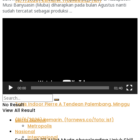
Musi Banyuasin (Muba) diharapkan pada bulan Agustus nanti
sudah tercatat sebagai produksi ...
Festival Panjat Tebing Kelompok Umur 2026: Dua
Pemutar
Video
Pemanjat Cilik Palembang Rebut 2 Emas 1 Perak
00:00
01:40
No Result
View All Result
Metro Sumsel
Metropolis
Nasional
Internasional