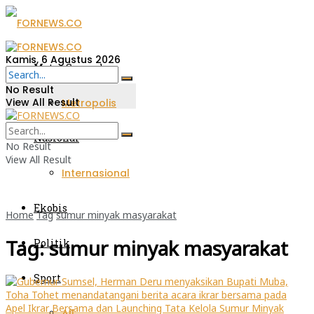
Kamis, 6 Agustus 2026
Metro Sumsel
No Result
View All Result
Metropolis
Nasional
No Result
View All Result
Internasional
Ekobis
Home
Tag
sumur minyak masyarakat
Tag:
sumur minyak masyarakat
Politik
Sport
All