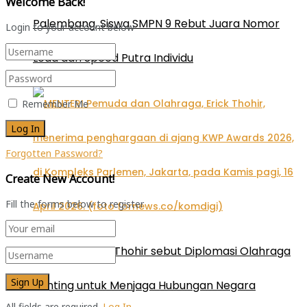
Welcome Back!
Palembang, Siswa SMPN 9 Rebut Juara Nomor
Login to your account below
Lead dan Speed Putra Individu
Remember Me
Forgotten Password?
Create New Account!
Fill the forms below to register
Menpora Erick Thohir sebut Diplomasi Olahraga
Penting untuk Menjaga Hubungan Negara
All fields are required.
Log In