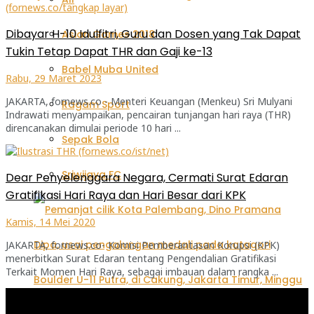
Dibayar H-10 Idulfitri, Guru dan Dosen yang Tak Dapat
Asian Games 2018
Tukin Tetap Dapat THR dan Gaji ke-13
Babel Muba United
Rabu, 29 Maret 2023
JAKARTA, fornews.co - Menteri Keuangan (Menkeu) Sri Mulyani
Ragam Sport
Indrawati menyampaikan, pencairan tunjangan hari raya (THR)
direncanakan dimulai periode 10 hari ...
Sepak Bola
Sriwijaya FC
Dear Penyelenggara Negara, Cermati Surat Edaran
Gratifikasi Hari Raya dan Hari Besar dari KPK
Kamis, 14 Mei 2020
JAKARTA, fornews.co- Komisi Pemberantasan Korupsi (KPK)
menerbitkan Surat Edaran tentang Pengendalian Gratifikasi
Terkait Momen Hari Raya, sebagai imbauan dalam rangka ...
Pemutar
Video