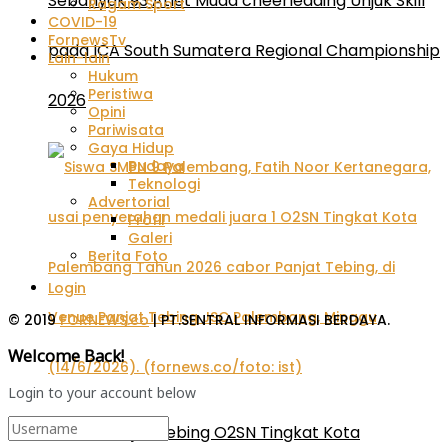
Sebanyak 93 Atlet Muda cheerleading Unjuk Skill
Ragam Sport
COVID-19
FornewsTv
pada ICA South Sumatera Regional Championship
Lain-lain
Hukum
Peristiwa
2026
Opini
Pariwisata
Gaya Hidup
Budaya
Teknologi
Advertorial
Profil
Galeri
Berita Foto
Login
© 2019
FORNEWS.co
| PT.SENTRAL INFORMASI BERDAYA.
Welcome Back!
Login to your account below
Cabor Panjat Tebing O2SN Tingkat Kota