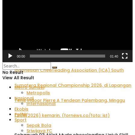
Festival Panjat Tebing Kelompok Umur 2026: Dua
Pemanjat Cilik Palembang Rebut 2 Emas 1 Perak
00:00
01:40
No Result
View All Result
Metro Sumsel
Metropolis
Nasional
Internasional
Ekobis
Politik
Sport
Sepak Bola
Sriwijaya FC