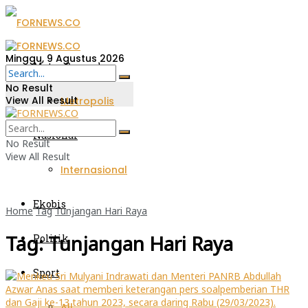
Minggu, 9 Agustus 2026
Metro Sumsel
No Result
View All Result
Metropolis
Nasional
No Result
View All Result
Internasional
Ekobis
Home
Tag
Tunjangan Hari Raya
Tag:
Tunjangan Hari Raya
Politik
Sport
All