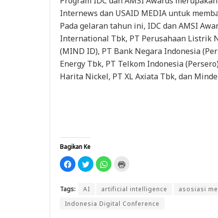
Program IDC dan AMSI Awards merupakan 
Internews dan USAID MEDIA untuk membang
Pada gelaran tahun ini, IDC dan AMSI Awa
International Tbk, PT Perusahaan Listrik 
(MIND ID), PT Bank Negara Indonesia (Per
Energy Tbk, PT Telkom Indonesia (Persero
Harita Nickel, PT XL Axiata Tbk, dan Minde
Bagikan Ke
K
K
K
K
l
l
l
l
i
i
i
i
k
k
k
k
u
u
u
u
Tags:
AI
artificial intelligence
asosiasi me
n
n
n
n
t
t
t
t
u
u
u
u
Indonesia Digital Conference
k
k
k
k
m
b
b
m