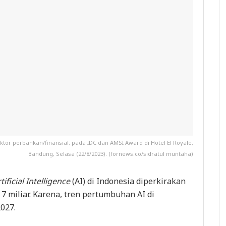
or perbankan/finansial, pada IDC dan AMSI Award di Hotel El Royale,
Bandung, Selasa (22/8/2023). (fornews.co/sidratul muntaha)
tificial Intelligence
(AI) di Indonesia diperkirakan
 miliar. Karena, tren pertumbuhan AI di
027.