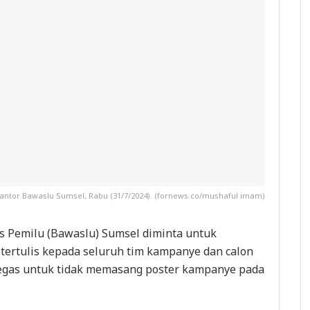
antor Bawaslu Sumsel, Rabu (31/7/2024). (fornews.co/mushaful imam)
 Pemilu (Bawaslu) Sumsel diminta untuk
tertulis kepada seluruh tim kampanye dan calon
egas untuk tidak memasang poster kampanye pada