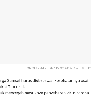
Ruang isolasi di RSMH Palembang. Foto: Alwi Alim
rga Sumsel harus diobservasi kesehatannya usai
akni Tiongkok.
ntuk mencegah masuknya penyebaran virus corona