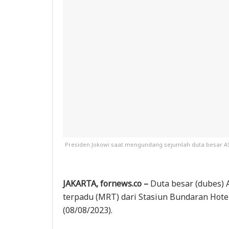
Presiden Jokowi saat mengundang sejumlah duta besar A
JAKARTA, fornews.co –
Duta besar (dubes) 
terpadu (MRT) dari Stasiun Bundaran Hote
(08/08/2023).