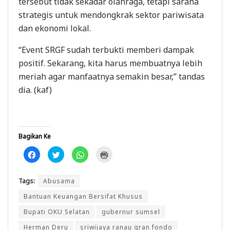
tersebut tidak sekadar olahraga, tetapi sarana
strategis untuk mendongkrak sektor pariwisata
dan ekonomi lokal.
“Event SRGF sudah terbukti memberi dampak
positif. Sekarang, kita harus membuatnya lebih
meriah agar manfaatnya semakin besar,” tandas
dia. (kaf)
Bagikan Ke
K
K
K
K
l
l
l
l
i
i
i
i
k
k
k
k
u
u
u
u
Tags:
Abusama
n
n
n
n
t
t
t
t
u
u
u
u
Bantuan Keuangan Bersifat Khusus
k
k
k
k
m
b
b
m
Bupati OKU Selatan
gubernur sumsel
e
e
e
e
m
r
r
n
b
b
b
c
Herman Deru
sriwijaya ranau gran fondo