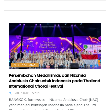
b
r
u
a
u
)
r
)
u
)
INTERNASIONAL
Persembahan Medali Emas dari Nizamia
Andalusia Choir untuk Indonesia pada Thailand
International Choral Festival
JUMAT, 7 AGUSTUS 2026
BANGKOK, fornews.co – Nizamia Andalusia Choir (NAC)
yang menjadi kontingen Indonesia pada ajang The 3rd