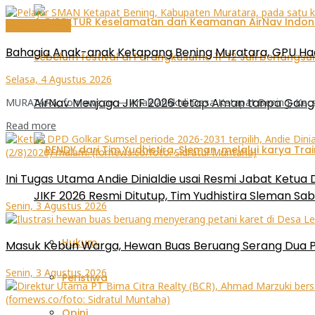
Metro-Sumsel
Bahagia Anak-anak Ketapang Bening Muratara, GPU Had
Selasa, 4 Agustus 2026
AirNav Menjaga JIKF 2026 tetap Aman tanpa Gan
MURATARA, fornews.co — Anak-anak di Desa Ketapat Bening, Kecam
Read more
Ini Tugas Utama Andie Dinialdie usai Resmi Jabat Ketua
JIKF 2026 Resmi Ditutup, Tim Yudhistira Sleman Sab
Senin, 3 Agustus 2026
Hukum
Masuk Kebun Warga, Hewan Buas Beruang Serang Dua P
Senin, 3 Agustus 2026
Peristiwa
Opini