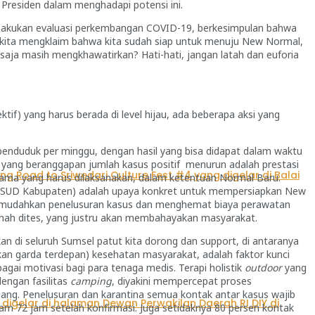
k Presiden dalam menghadapi potensi ini.
melakukan evaluasi perkembangan COVID-19, berkesimpulan bahwa
h kita mengklaim bahwa kita sudah siap untuk menuju New Normal,
 saja masih mengkhawatirkan? Hati-hati, jangan latah dan euforia
ktif) yang harus berada di level hijau, ada beberapa aksi yang
 penduduk per minggu, dengan hasil yang bisa didapat dalam waktu
da yang beranggapan jumlah kasus positif menurun adalah prestasi
utama yang harus dilaksanakan, dalam ketentuan Normal Baru.
uk RSUD Kabupaten) adalah upaya konkret untuk mempersiapkan New
n memudahkan penelusuran kasus dan menghemat biaya perawatan
rnah dites, yang justru akan membahayakan masyarakat.
kan di seluruh Sumsel patut kita dorong dan support, di antaranya
n garda terdepan) kesehatan masyarakat, adalah faktor kunci
gai motivasi bagi para tenaga medis. Terapi holistik
outdoor
yang
engan fasilitas
camping
, diyakini mempercepat proses
lang.
Penelusuran dan karantina semua kontak antar kasus wajib
am 72 jam setelah konfirmasi. Juga setidaknya 80 persen kontak