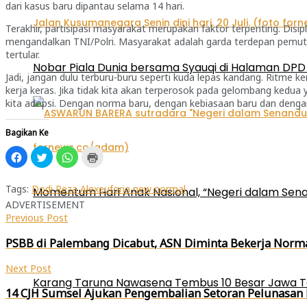
dari kasus baru dipantau selama 14 hari.
Terakhir, partisipasi masyarakat merupakan faktor terpenting. Disi
mengandalkan TNI/Polri. Masyarakat adalah garda terdepan pemutus
tertular.
Nobar Piala Dunia bersama Syauqi di Halaman DPD 
Jadi, jangan dulu terburu-buru seperti kuda lepas kandang. Ritme ker
kerja keras. Jika tidak kita akan terperosok pada gelombang kedua 
kita adopsi. Dengan norma baru, dengan kebiasaan baru dan denga
Bagikan Ke
Klik
Klik
Klik
Klik
untuk
untuk
untuk
untuk
membagikan
berbagi
berbagi
mencetak(Membuka
di
pada
di
di
Facebook(Membuka
Twitter(Membuka
WhatsApp(Membuka
jendela
Tags:
Dodi Reza Alex
euforia new normal
Momentum Hari Anak Nasional, “Negeri dalam Sena
di
di
di
yang
ADVERTISEMENT
jendela
jendela
jendela
baru)
yang
yang
yang
Previous Post
baru)
baru)
baru)
PSBB di Palembang Dicabut, ASN Diminta Bekerja Norm
Next Post
Karang Taruna Nawasena Tembus 10 Besar Jawa T
14 CJH Sumsel Ajukan Pengembalian Setoran Pelunasan Ha