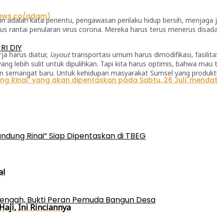
plin adalah kata penentu, pengawasan perilaku hidup bersih, menjaga
 rantai penularan virus corona. Mereka harus terus menerus disada
RI DIY
ja harus diatur,
layout
transportasi umum harus dimodifikasi, fasili
yang lebih sulit untuk dipulihkan. Tapi kita harus optimis, bahwa mau
n semangat baru. Untuk kehidupan masyarakat Sumsel yang produkti
ndung Rinai” Siap Dipentaskan di TBEG
al
engah, Bukti Peran Pemuda Bangun Desa
ji, Ini Rinciannya