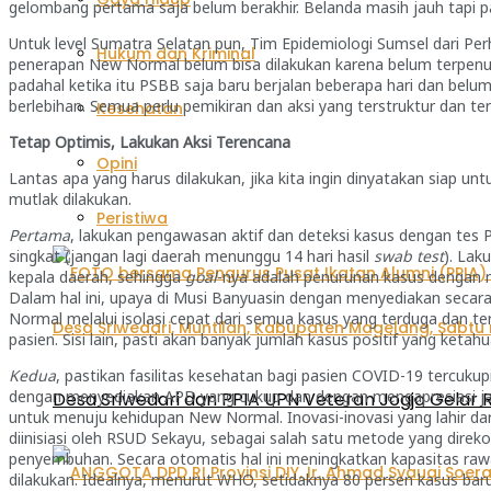
gelombang pertama saja belum berakhir. Belanda masih jauh tapi pas
Untuk level Sumatra Selatan pun, Tim Epidemiologi Sumsel dari P
Hukum dan Kriminal
penerapan New Normal belum bisa dilakukan karena belum terpenuh
padahal ketika itu PSBB saja baru berjalan beberapa hari dan belu
berlebihan. Semua perlu pemikiran dan aksi yang terstruktur dan t
Kesehatan
Tetap Optimis, Lakukan Aksi Terencana
Opini
Lantas apa yang harus dilakukan, jika kita ingin dinyatakan siap un
mutlak dilakukan.
Peristiwa
Pertama
, lakukan pengawasan aktif dan deteksi kasus dengan tes 
singkat (jangan lagi daerah menunggu 14 hari hasil
swab test
). Lak
kepala daerah, sehingga
goal
-nya adalah penurunan kasus dengan m
Dalam hal ini, upaya di Musi Banyuasin dengan menyediakan seca
Normal melalui isolasi cepat dari semua kasus yang terduga dan 
pasien. Sisi lain, pasti akan banyak jumlah kasus positif yang keta
Kedua
, pastikan fasilitas kesehatan bagi pasien COVID-19 tercukup
dengan menyediakan APD yang cukup dan dengan mengapresiasi jas
Desa Sriwedari dan PPIA UPN Veteran Jogja Gelar R
untuk menuju kehidupan New Normal. Inovasi-inovasi yang lahir dar
diinisiasi oleh RSUD Sekayu, sebagai salah satu metode yang dire
penyembuhan. Secara otomatis hal ini meningkatkan kapasitas rawa
dilakukan. Idealnya, menurut WHO, setidaknya 80 persen kasus baru