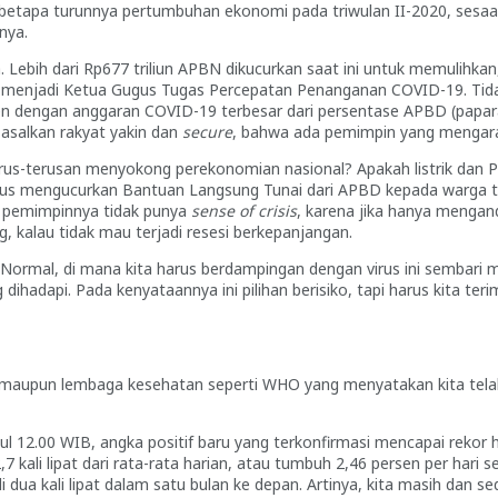
an, betapa turunnya pertumbuhan ekonomi pada triwulan II-2020, se
nya.
ebih dari Rp677 triliun APBN dikucurkan saat ini untuk memulihkan
 menjadi Ketua Gugus Tugas Percepatan Penanganan COVID-19. Tidak
n dengan anggaran COVID-19 terbesar dari persentase APBD (papara
a asalkan rakyat yakin dan
secure
, bahwa ada pemimpin yang mengar
erus-terusan menyokong perekonomian nasional? Apakah listrik dan P
s mengucurkan Bantuan Langsung Tunai dari APBD kepada warga t
an pemimpinnya tidak punya
sense of crisis
, karena jika hanya mengan
g, kalau tidak mau terjadi resesi berkepanjangan.
Normal, di mana kita harus berdampingan dengan virus ini sembari m
dapi. Pada kenyataannya ini pilihan berisiko, tapi harus kita teri
, maupun lembaga kesehatan seperti WHO yang menyatakan kita telah
kul 12.00 WIB, angka positif baru yang terkonfirmasi mencapai rekor ha
2,7 kali lipat dari rata-rata harian, atau tumbuh 2,46 persen per ha
di dua kali lipat dalam satu bulan ke depan. Artinya, kita masih dan