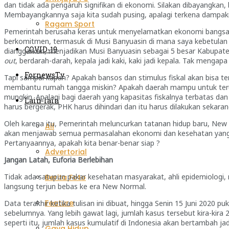
dan tidak ada pengaruh signifikan di ekonomi. Silakan dibayangk
Membayangkannya saja kita sudah pusing, apalagi terkena dampak
Ragam Sport
Pemerintah berusaha keras untuk menyelamatkan ekonomi bangsa. L
berkomitmen, termasuk di Musi Banyuasin di mana saya kebetulan
COVID-19
dianggarkan, menjadikan Musi Banyuasin sebagai 5 besar Kabupate
out
, berdarah-darah, kepala jadi kaki, kaki jadi kepala. Tak mengap
FornewsTv
Tapi sampai kapan? Apakah bansos dan stimulus fiskal akan bisa t
membantu rumah tangga miskin? Apakah daerah mampu untuk teru
mungkin. Apalagi bagi daerah yang kapasitas fiskalnya terbatas d
Lain-lain
harus bergerak, PHK harus dihindari dan itu harus dilakukan sekaran
Oleh karena itu, Pemerintah meluncurkan tatanan hidup baru, New 
All
akan menjawab semua permasalahan ekonomi dan kesehatan yang diha
Pertanyaannya, apakah kita benar-benar siap ?
Advertorial
Jangan Latah, Euforia Berlebihan
Tidak ada satupun pakar kesehatan masyarakat, ahli epidemiologi
Berita Foto
langsung terjun bebas ke era New Normal.
Feature
Data terakhir ketika tulisan ini dibuat, hingga Senin 15 Juni 2020 pu
sebelumnya. Yang lebih gawat lagi, jumlah kasus tersebut kira-kira 
seperti itu, jumlah kasus kumulatif di Indonesia akan bertambah ja
Gaya Hidup