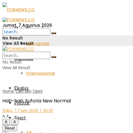
Jumat, 7 Agustus 2026
Metro Sumsel
No Result
View All Result
Metropolis
Nasional
No Result
View All Result
Internasional
Ekobis
Home
Lain-lain
Opini
Hati-hati, Euforia New Normal
Politik
Rabu, 17 Juni 2020 | 20:35
A
A
Sport
A
A
Reset
All