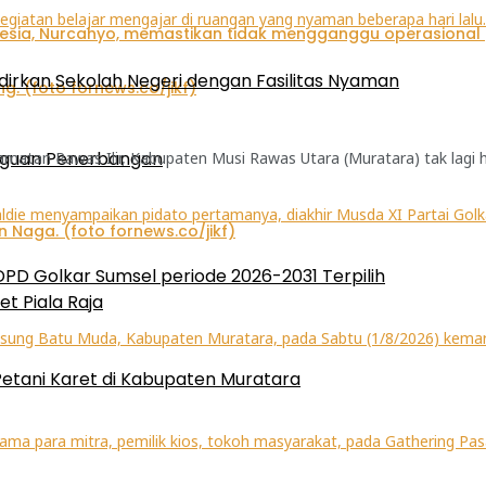
irkan Sekolah Negeri dengan Fasilitas Nyaman
gguan Penerbangan
atan Rawas Ilir, Kabupaten Musi Rawas Utara (Muratara) tak lagi 
 DPD Golkar Sumsel periode 2026-2031 Terpilih
et Piala Raja
etani Karet di Kabupaten Muratara