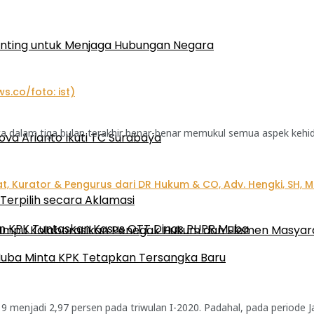
enting untuk Menjaga Hubungan Negara
ta dalam tiga bulan terakhir benar-benar memukul semua aspek kehid
ova Arianto Ikuti TC Surabaya
Terpilih secara Aklamasi
an KPK Tuntaskan Kasus OTT Dinas PUPR Muba
 Mampu Kolaborasikan Penegak Hukum dan Elemen Masyar
Muba Minta KPK Tetapkan Tersangka Baru
 menjadi 2,97 persen pada triwulan I-2020. Padahal, pada periode Ja