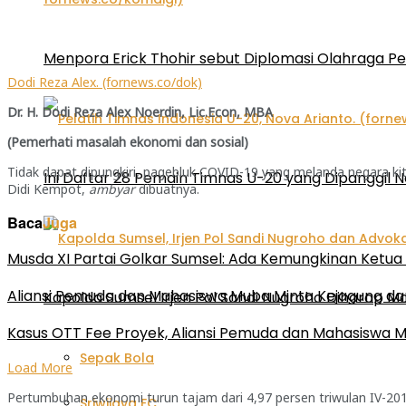
Menpora Erick Thohir sebut Diplomasi Olahraga P
Dodi Reza Alex. (fornews.co/dok)
Dr. H. Dodi Reza Alex Noerdin, Lic.Econ, MBA
(Pemerhati masalah ekonomi dan sosial)
Tidak dapat dipungkiri, pagebluk COVID-19 yang melanda negara ki
Ini Daftar 28 Pemain Timnas U-20 yang Dipanggil N
Didi Kempot,
ambyar
dibuatnya.
Baca
Juga
Musda XI Partai Golkar Sumsel: Ada Kemungkinan Ketua 
Aliansi Pemuda dan Mahasiswa Muba Minta Kejagung d
Kapolda Sumsel Irjen Pol Sandi Nugroho Diharap
Kasus OTT Fee Proyek, Aliansi Pemuda dan Mahasiswa 
Sepak Bola
Load More
Pertumbuhan ekonomi turun tajam dari 4,97 persen triwulan IV-2019
Sriwijaya FC