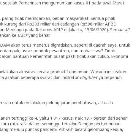
saat setelah Pemerintah mengumumkan kasus 01 pada awal Maret.
, paling tidak meringankan, beban masyarakat. Semua pihak
 kurang dari Rp303 miliar dari cadangan Rp500 miliar APBD
n Mendagri pada Rakornis APIP di Jakarta, 15/06/2020). Semua
all
ahkan ke
track
yang benar.
DAM akan terus menerus digratiskan, seperti di daerah saya, untuk
erdampak, ustaz pondok pesantren, dan mahasiswa? Tidak
dalkan bantuan Pemerintah pusat pasti tidak akan cukup. Ekonomi
elakukan aktivitas secara produktif dan aman. Wacana ini seakan-
ma asalkan beberapa syarat dan indikator
eligible
-nya terpenuhi.
 siap untuk melakukan pelonggaran pembatasan, alih-alih
rian tertinggi ke-4, yaitu 1.017 kasus, naik 18,7 persen dari sehari
ri secara rata-rata dalam seminggu terakhir. Dengan pertumbuhan
 sedang menuju puncak pandemi. Alih-alih bicara gelombang kedua,