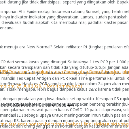
ti datang jika tidak diantisipasi, seperti yang diingatkan oleh Bapa
erhimpunan Ahli Epidemiologi Indonesia cabang Sumsel, yang telah 
inya indikator-indikator yang disyaratkan. Lantas, sudah pantaska
m dievaluasi? Sudah siapkah kita membuka mal, padahal klaster pasar
erencana.
tuk menuju era New Normal? Selain indikator Rt (tingkat penularan efe
PCR dari semua kasus yang dicurigai. Setidaknya 1 tes PCR per 1.000
ukan secara transparan dan tidak ada yang ditutup-tutupi. Jangan a
engelabui data. Ingat, data dan tracking yang valid adalah syarat 
ra mandiri Tes Cepat Antigen dan PCR Real Time (pertama kali unt
terkonfirmasi. Hasil tes PCR yang bisa diketahui dalam 24 jam aka
huan. Tidak mengapa, lebih bagus daripada kasus
zero
karena tidak pe
i, dengan peralatan yang bisa dipakai setiap waktu. Kesiapan RS ruju
a tenaga kesehatan. Mereka yang merupakan benteng terakhir (buka
oad to Sriwedari Culture Fest #4
i pengalaman merawat pasien kasus COVID-19 patut diapresiasi, seba
komendasi IDI sebagai upaya untuk meningkatkan imun tubuh pasien d
t inap RS, karena pasien dengan imunitas yang tinggi akan cepat pu
 dilacak dan orang yang pernah kontak dengan kasus dikarantina dal