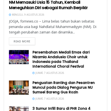
NM Memasuki Usia 15 Tahun, Kembali
Meneguhkan Diri sebagai Rumah Berpikir
MINGGU, 9 AGUSTUS 2026
JOGJA, fornews.co – Lima belas tahun bukan sebatas
penanda usia bagi Nahdlatul Muhammadiyyin (NM). Di
tengah perubahan zaman dan dinamika...
READ MORE
Persembahan Medali Emas dari
Nizamia Andalusia Choir untuk
Indonesia pada Thailand
International Choral Festival
JUMAT, 7 AGUSTUS 2026
Penguatan Ranting dan Pesantren
Muncul pada Dialog Pengurus NU
Sumsel Bareng Gus Rozin
JUMAT, 7 AGUSTUS 2026
3 Sumur Infill Baru di PHR Zona 4