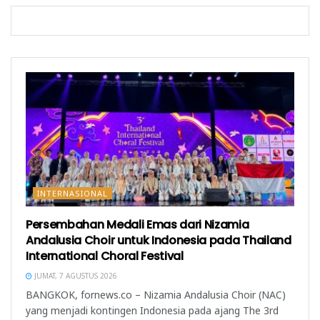
g
a
r
b
r
u
a
u
)
r
)
u
)
INTERNASIONAL
Persembahan Medali Emas dari Nizamia
Andalusia Choir untuk Indonesia pada Thailand
International Choral Festival
JUMAT, 7 AGUSTUS 2026
BANGKOK, fornews.co – Nizamia Andalusia Choir (NAC)
yang menjadi kontingen Indonesia pada ajang The 3rd