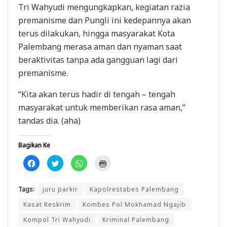
Tri Wahyudi mengungkapkan, kegiatan razia
premanisme dan Pungli ini kedepannya akan
terus dilakukan, hingga masyarakat Kota
Palembang merasa aman dan nyaman saat
beraktivitas tanpa ada gangguan lagi dari
premanisme.
“Kita akan terus hadir di tengah – tengah
masyarakat untuk memberikan rasa aman,”
tandas dia. (aha)
Bagikan Ke
K
K
K
K
l
l
l
l
i
i
i
i
k
k
k
k
u
u
u
u
Tags:
juru parkir
Kapolrestabes Palembang
n
n
n
n
t
t
t
t
u
u
u
u
Kasat Reskrim
Kombes Pol Mokhamad Ngajib
k
k
k
k
m
b
b
m
Kompol Tri Wahyudi
Kriminal Palembang
e
e
e
e