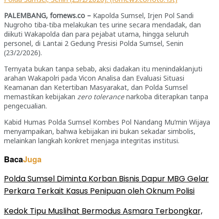
PALEMBANG, fornews.co –
Kapolda Sumsel, Irjen Pol Sandi
Nugroho tiba-tiba melakukan tes urine secara mendadak, dan
diikuti Wakapolda dan para pejabat utama, hingga seluruh
personel, di Lantai 2 Gedung Presisi Polda Sumsel, Senin
(23/2/2026).
Ternyata bukan tanpa sebab, aksi dadakan itu menindaklanjuti
arahan Wakapolri pada Vicon Analisa dan Evaluasi Situasi
Keamanan dan Ketertiban Masyarakat, dan Polda Sumsel
memastikan kebijakan
zero tolerance
narkoba diterapkan tanpa
pengecualian.
Kabid Humas Polda Sumsel Kombes Pol Nandang Mu’min Wijaya
menyampaikan, bahwa kebijakan ini bukan sekadar simbolis,
melainkan langkah konkret menjaga integritas institusi.
Baca
Juga
Polda Sumsel Diminta Korban Bisnis Dapur MBG Gelar
Perkara Terkait Kasus Penipuan oleh Oknum Polisi
Kedok Tipu Muslihat Bermodus Asmara Terbongkar,