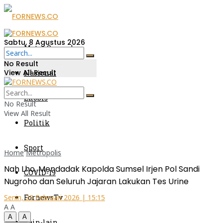
Sabtu, 8 Agustus 2026
Metro Sumsel
No Result
View All Result
Nasional
Ekobis
No Result
View All Result
Politik
Sport
Home
Metropolis
Nah Lho, Mendadak Kapolda Sumsel Irjen Pol Sandi
COVID-19
Nugroho dan Seluruh Jajaran Lakukan Tes Urine
FornewsTv
Senin, 23 Februari 2026 | 15:15
A
A
A
A
Lain-lain