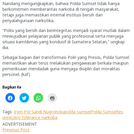
Nandang mengungkapkan, bahwa Polda Sumsel tidak hanya
berkomitmen memberantas narkoba di tengah masyarakat,
tetapi juga memastikan internal institusi bersih dari
penyalahgunaan narkotika.
“Polisi yang bersih dan berintegritas menjadi syarat mutlak dalam
mewujudkan pelayanan publik yang profesional serta menjaga
situasi kamtibmas yang kondusif di Sumatera Selatan,” ungkap
dia.
Sebagai bagian dari transformasi Polri yang Presisi, Polda Sumsel
memastikan akan terus melakukan pengawasan berkala maupun
pemeriksaan mendadak guna menjaga disiplin dan moralitas
personel. (kaf)
Bagikan Ke
Klik
Klik
Klik
Klik
untuk
untuk
untuk
untuk
membagikan
berbagi
berbagi
mencetak(Membuka
di
pada
di
di
Facebook(Membuka
Twitter(Membuka
WhatsApp(Membuka
jendela
Tags:
Irjen Pol Sandi Nugroho
kapolda sumsel
Polda Sumsel
tes
di
di
di
yang
urine
zero tolerance narkoba
jendela
jendela
jendela
baru)
yang
yang
yang
ADVERTISEMENT
baru)
baru)
baru)
Previous Post