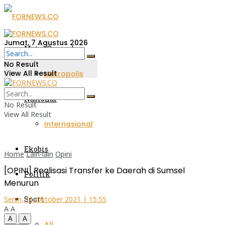
Jumat, 7 Agustus 2026
Metro Sumsel
No Result
View All Result
Metropolis
Nasional
No Result
View All Result
Internasional
Ekobis
Home
Lain-lain
Opini
[OPINI] Realisasi Transfer ke Daerah di Sumsel
Politik
Menurun
Sport
Senin, 11 Oktober 2021 | 15:55
A
A
A
A
All