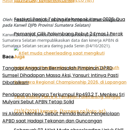
Hasbi Jusuma Leo, SE (fornews.co/ist)
Festival Panjat Tebing Kelompok Umur 2026: Dua
Oleh: Hasbi Jusuma Leo, SE (Analis Perbendaharaan Negara
pada Kanwil DJPb Provinsi Sumatera Selatan)
Pemanjat Cilik Palembang Rebut 2 Emas 1 Perak
Kanwil Direktorat Jenderal Perbendaharaan (DJPb) Provinsi
Sumatera Selatan mempublikasikan data dan kinerja APBN di
Sumatera Selatan secara daring pada Senin (04/10/2021).
Baca
Juga
Tanggapi Anggaran Bermasalah Pimpinan DPRD
Sumsel Dihadapan Massa Aksi, Yansuri: Intinya Pasti
Dibatalkan!
Pendapatan Negara Terkumpul Rp493,2 T, Menkeu Sri
Mulyani Sebut APBN Tetap Solid
Ini Alasan Menkeu, Sebut Pemda Butuh Pengelolaan
APBD saat Hadapi Tekanan dan Guncangan