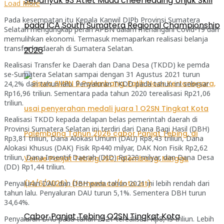
Sebanyak 93 Atlet Muda cheerleading Unjuk Skill
Load More
Pada kesempatan itu Kepala Kanwil DJPb Provinsi Sumatera
pada ICA South Sumatera Regional Championship
Selatan mengungkap peran APBN dalam menangani Covid-19 dan
memulihkan ekonomi. Termasuk memaparkan realisasi belanja
transfer ke daerah di Sumatera Selatan.
2026
Realisasi Transfer ke Daerah dan Dana Desa (TKDD) ke pemda
se-Sumatera Selatan sampai dengan 31 Agustus 2021 turun
24,2% dari tahun lalu. Penyaluran TKDD pada tahun ini sebesar
Rp16,96 triliun. Sementara pada tahun 2020 terealisasi Rp21,06
triliun.
Realisasi TKDD kepada delapan belas pemerintah daerah di
Provinsi Sumatera Selatan ini terdiri dari Dana Bagi Hasil (DBH)
Rp3,81 triliun, Dana Alokasi Umum (DAU) Rp8,43 triliun, Dana
Alokasi Khusus (DAK) Fisik Rp440 milyar, DAK Non Fisik Rp2,62
triliun, Dana Insentif Daerah (DID) Rp220 milyar, dan Dana Desa
(DD) Rp1,44 triliun.
Penyaluran DAU dan DBH pada tahun 2021 ini lebih rendah dari
tahun lalu. Penyaluran DAU turun 5,1%. Sementera DBH turun
34,64%.
Cabor Panjat Tebing O2SN Tingkat Kota
Penyaluran DAU pada tahun 2021 terealisasi Rp8,43 triliun. Lebih