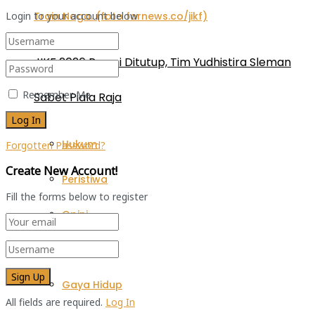
Login to your account below
JIKF 2026 Resmi Ditutup, Tim Yudhistira Sleman
Remember Me
Sabet Piala Raja
Hukum
Forgotten Password?
Create New Account!
Peristiwa
Fill the forms below to register
Opini
Pariwisata
Gaya Hidup
All fields are required.
Log In