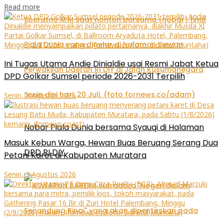
Read more
Ini Tugas Utama Andie Dinialdie usai Resmi Jabat Ketua
DPD Golkar Sumsel periode 2026-2031 Terpilih
Senin, 3 Agustus 2026
Nobar Piala Dunia bersama Syauqi di Halaman
Masuk Kebun Warga, Hewan Buas Beruang Serang Dua
DPD RI DIY
Petani Karet di Kabupaten Muratara
Senin, 3 Agustus 2026