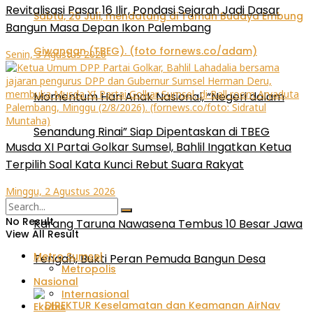
Revitalisasi Pasar 16 Ilir, Pondasi Sejarah Jadi Dasar
Bangun Masa Depan Ikon Palembang
Senin, 3 Agustus 2026
Momentum Hari Anak Nasional, “Negeri dalam
Senandung Rinai” Siap Dipentaskan di TBEG
Musda XI Partai Golkar Sumsel, Bahlil Ingatkan Ketua
Terpilih Soal Kata Kunci Rebut Suara Rakyat
Minggu, 2 Agustus 2026
No Result
Karang Taruna Nawasena Tembus 10 Besar Jawa
View All Result
Metro Sumsel
Tengah, Bukti Peran Pemuda Bangun Desa
Metropolis
Nasional
Internasional
Ekobis