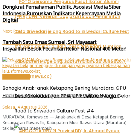
Dongkrat Pemahaman Publik, Asosiasi Media Siber
Indonesia Rumuskan Indikator Kepercayaan Media
Digital
Next Post
Tambah Satu Emas Sumsel, Sri Mayasari:
Insyaallah Besok Pecahkan Rekor Nasional 400 Meter!
Metro-Sumsel
Bahagia Anak-anak Ketapang Bening Muratara, GPU
Hadirkan Sekolah Negeri dengan Fasilitas Nyaman
Desa Sriwedari dan PPIA UPN Veteran Jogja Gelar
Selasa, 4 Agustus 2026
Road to Sriwedari Culture Fest #4
MURATARA, fornews.co — Anak-anak di Desa Ketapat Bening,
Kecamatan Rawas Ilir, Kabupaten Musi Rawas Utara (Muratara)
tak lagi harus menempuh...