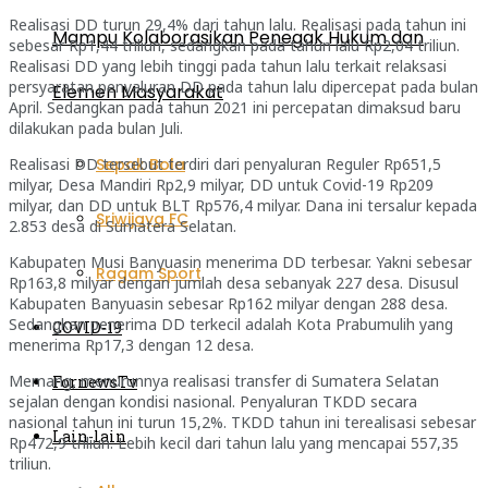
Realisasi DD turun 29,4% dari tahun lalu. Realisasi pada tahun ini
Mampu Kolaborasikan Penegak Hukum dan
sebesar Rp1,44 triliun, sedangkan pada tahun lalu Rp2,04 triliun.
Realisasi DD yang lebih tinggi pada tahun lalu terkait relaksasi
persyaratan penyaluran DD pada tahun lalu dipercepat pada bulan
Elemen Masyarakat
April. Sedangkan pada tahun 2021 ini percepatan dimaksud baru
dilakukan pada bulan Juli.
Sepak Bola
Realisasi DD tersebut terdiri dari penyaluran Reguler Rp651,5
milyar, Desa Mandiri Rp2,9 milyar, DD untuk Covid-19 Rp209
milyar, dan DD untuk BLT Rp576,4 milyar. Dana ini tersalur kepada
Sriwijaya FC
2.853 desa di Sumatera Selatan.
Kabupaten Musi Banyuasin menerima DD terbesar. Yakni sebesar
Ragam Sport
Rp163,8 milyar dengan jumlah desa sebanyak 227 desa. Disusul
Kabupaten Banyuasin sebesar Rp162 milyar dengan 288 desa.
Sedangkan penerima DD terkecil adalah Kota Prabumulih yang
COVID-19
menerima Rp17,3 dengan 12 desa.
Memang, menurunnya realisasi transfer di Sumatera Selatan
FornewsTv
sejalan dengan kondisi nasional. Penyaluran TKDD secara
nasional tahun ini turun 15,2%. TKDD tahun ini terealisasi sebesar
Lain-lain
Rp472,9 triliun. Lebih kecil dari tahun lalu yang mencapai 557,35
triliun.