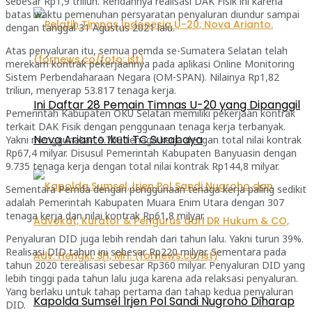
sebesar Rp1,9 triliun. Rendahnya realisasi DAK Fisik ini karena
batas waktu pemenuhan persyaratan penyaluran diundur sampai
dengan tanggal 31 Agustus 2021 lalu.
Atas penyaluran itu, semua pemda se-Sumatera Selatan telah
merekam kontrak pekerjaannya pada aplikasi Online Monitoring
Sistem Perbendaharaan Negara (OM-SPAN). Nilainya Rp1,82
triliun, menyerap 53.817 tenaga kerja.
Ini Daftar 28 Pemain Timnas U-20 yang Dipanggil
Pemerintah Kabupaten OKU Selatan memiliki pekerjaan kontrak
terkait DAK Fisik dengan penggunaan tenaga kerja terbanyak.
Nova Arianto Ikuti TC Surabaya
Yakni menggunakan 9.768 tenaga kerja dengan total nilai kontrak
Rp67,4 milyar. Disusul Pemerintah Kabupaten Banyuasin dengan
9.735 tenaga kerja dengan total nilai kontrak Rp144,8 milyar.
Sementara Pemda dengan penggunaan tenaga kerja paling sedikit
adalah Pemerintah Kabupaten Muara Enim Utara dengan 307
tenaga kerja dan nilai kontrak Rp61,8 milyar.
Penyaluran DID juga lebih rendah dari tahun lalu. Yakni turun 39%.
Realisasi DID tahun ini sebesar Rp220 milyar. Sementara pada
tahun 2020 terealisasi sebesar Rp360 milyar. Penyaluran DID yang
lebih tinggi pada tahun lalu juga karena ada relaksasi penyaluran.
Yang berlaku untuk tahap pertama dan tahap kedua penyaluran
Kapolda Sumsel Irjen Pol Sandi Nugroho Diharap
DID.