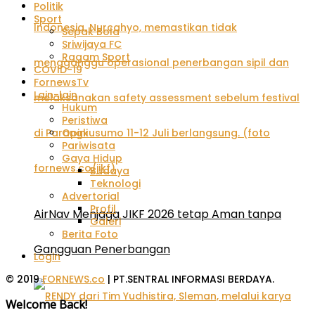
Politik
Sport
Sepak Bola
Sriwijaya FC
Ragam Sport
COVID-19
FornewsTv
Lain-lain
Hukum
Peristiwa
Opini
Pariwisata
Gaya Hidup
Budaya
Teknologi
Advertorial
Profil
AirNav Menjaga JIKF 2026 tetap Aman tanpa
Galeri
Berita Foto
Gangguan Penerbangan
Login
© 2019
FORNEWS.co
| PT.SENTRAL INFORMASI BERDAYA.
Welcome Back!