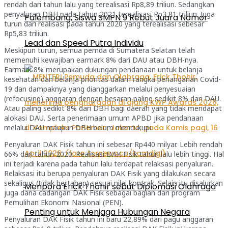
rendah dari tahun lalu yang terealisasi Rp8,89 triliun. Sedangkan
penyaluran DBH pada tahun 2021 terealisasi Rp3,81 triliun. Juga
Palembang, Siswa SMPN 9 Rebut Juara Nomor
turun dari realisasi pada tahun 2020 yang terealisasi sebesar
Rp5,83 triliun.
Lead dan Speed Putra Individu
Meskipun turun, semua pemda di Sumatera Selatan telah
memenuhi kewajiban earmark 8% dari DAU atau DBH-nya.
Earmark 8% merupakan dukungan pendanaan untuk belanja
kesehatan dan belanja prioritas dalam rangka penanganan Covid-
19 dan dampaknya yang dianggarkan melalui penyesuaian
(refocusing) anggaran dengan besaran paling sedikit 8% dari DAU.
Atau paling sedikit 8% dari DBH bagi daerah yang tidak mendapat
alokasi DAU. Serta penerimaan umum APBD jika pendanaan
melalui DAU maupun DBH belum mencukupi.
Penyaluran DAK Fisik tahun ini sebesar Rp440 milyar. Lebih rendah
66% dari tahun 2020. Realisasi DAK Fisik tahun lalu lebih tinggi. Hal
ini terjadi karena pada tahun lalu terdapat relaksasi penyaluran.
Relaksasi itu berupa penyaluran DAK Fisik yang dilakukan secara
sekaligus (tidak bertahap) sesuai nilai kontrak. Selain itu disalurkan
Menpora Erick Thohir sebut Diplomasi Olahraga
juga dana cadangan DAK Fisik sebagai bagian dari program
Pemulihan Ekonomi Nasional (PEN).
Penting untuk Menjaga Hubungan Negara
Penyaluran DAK Fisik tahun ini baru 22,89% dari pagu anggaran