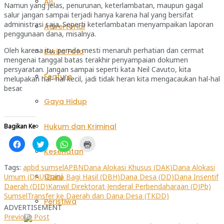
All
Namun yang jelas, penurunan, keterlambatan, maupun gagal
salur jangan sampai terjadi hanya karena hal yang bersifat
administrasi saja. Seperti keterlambatan menyampaikan laporan
Advertorial
penggunaan dana, misalnya.
Oleh karena itu, pemda mesti menaruh perhatian dan cermat
Berita Foto
mengenai tanggal batas terakhir penyampaian dokumen
persyaratan. Jangan sampai seperti kata Neil Cavuto, kita
Feature
melupakan hal- hal kecil, jadi tidak heran kita mengacaukan hal-hal
besar.
Gaya Hidup
Hukum dan Kriminal
Bagikan Ke
Klik
Klik
Klik
Klik
untuk
untuk
untuk
untuk
Kesehatan
membagikan
berbagi
berbagi
mencetak(Membuka
di
pada
di
di
Facebook(Membuka
Twitter(Membuka
WhatsApp(Membuka
jendela
Tags:
apbd sumsel
APBN
Dana Alokasi Khusus (DAK)
Dana Alokasi
di
di
di
yang
Opini
Umum (DAU)
Dana Bagi Hasil (DBH)
Dana Desa (DD)
Dana Insentif
jendela
jendela
jendela
baru)
yang
yang
yang
Daerah (DID)
Kanwil Direktorat Jenderal Perbendaharaan (DJPb)
baru)
baru)
baru)
Sumsel
Transfer ke Daerah dan Dana Desa (TKDD)
Peristiwa
ADVERTISEMENT
Previous Post