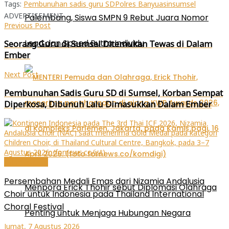
Facebook(Membuka
Twitter(Membuka
WhatsApp(Membuka
jendela
Tags:
Pembunuhan sadis guru SD
Polres Banyuasin
sumsel
di
di
di
yang
ADVERTISEMENT
jendela
jendela
jendela
baru)
Palembang, Siswa SMPN 9 Rebut Juara Nomor
yang
yang
yang
Previous Post
baru)
baru)
baru)
Lead dan Speed Putra Individu
Seorang Guru di Sumsel Ditemukan Tewas di Dalam
Ember
Next Post
Pembunuhan Sadis Guru SD di Sumsel, Korban Sempat
Diperkosa, Dibunuh Lalu Dimasukkan Dalam Ember
Internasional
Persembahan Medali Emas dari Nizamia Andalusia
Menpora Erick Thohir sebut Diplomasi Olahraga
Choir untuk Indonesia pada Thailand International
Choral Festival
Penting untuk Menjaga Hubungan Negara
Jumat, 7 Agustus 2026