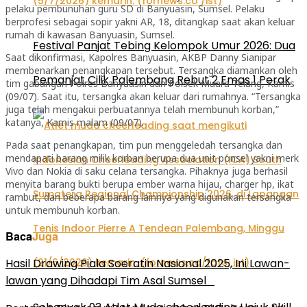
pelaku pembunuhan guru SD di Banyuasin, Sumsel. Pelaku
berprofesi sebagai sopir yakni AR, 18, ditangkap saat akan keluar
rumah di kawasan Banyuasin, Sumsel.
Festival Panjat Tebing Kelompok Umur 2026: Dua
Saat dikonfirmasi, Kapolres Banyuasin, AKBP Danny Sianipar
membenarkan penangkapan tersebut. Tersangka diamankan oleh
Pemanjat Cilik Palembang Rebut 2 Emas 1 Perak
tim gabungan Polres Banyuasin dan Polsek Muara Telang, Kamis
(09/07). Saat itu, tersangka akan keluar dari rumahnya. “Tersangka
juga telah mengakui perbuatannya telah membunuh korban,”
katanya, Kamis malam (09/07).
Pada saat penangkapan, tim pun menggeledah tersangka dan
mendapati barang milik korban berupa dua unit ponsel yakni merk
Vivo dan Nokia di saku celana tersangka. Pihaknya juga berhasil
menyita barang bukti berupa ember warna hijau, charger hp, ikat
rambut, dan beberapa barang lainnya yang digunakan tersangka
untuk membunuh korban.
Baca
Juga
Hasil Drawing Piala Soeratin Nasional 2025, Ini Lawan-
lawan yang Dihadapi Tim Asal Sumsel