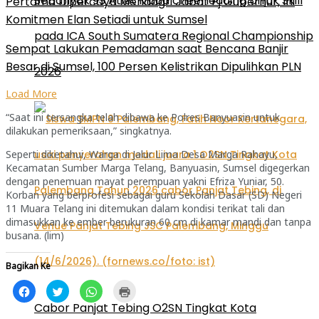
Sebanyak 93 Atlet Muda cheerleading Unjuk Skill
Pertama Dipercaya Mendagri Jabat Pj Gubernur, Ini
Komitmen Elan Setiadi untuk Sumsel
pada ICA South Sumatera Regional Championship
Sempat Lakukan Pemadaman saat Bencana Banjir
Besar di Sumsel, 100 Persen Kelistrikan Dipulihkan PLN
2026
Load More
“Saat ini tersangka telah dibawa ke Polres Banyuasin untuk
dilakukan pemeriksaan,” singkatnya.
Seperti diketahui, Warga di Jalur Lima Desa Marga Rahayu,
Kecamatan Sumber Marga Telang, Banyuasin, Sumsel digegerkan
dengan penemuan mayat perempuan yakni Efriza Yuniar, 50.
Korban yang berprofesi sebagai guru Sekolah Dasar (SD) Negeri
11 Muara Telang ini ditemukan dalam kondisi terikat tali dan
dimasukkan ke ember berukuran 60 cm di kamar mandi dan tanpa
busana. (lim)
Bagikan Ke
Klik
Klik
Klik
Klik
untuk
untuk
untuk
untuk
membagikan
berbagi
berbagi
mencetak(Membuka
Cabor Panjat Tebing O2SN Tingkat Kota
di
pada
di
di