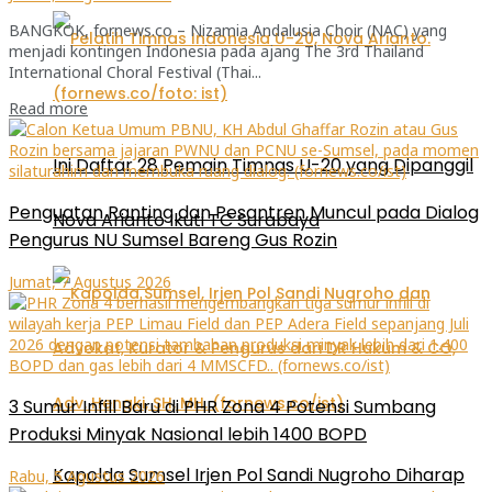
BANGKOK, fornews.co – Nizamia Andalusia Choir (NAC) yang
menjadi kontingen Indonesia pada ajang The 3rd Thailand
International Choral Festival (Thai...
Read more
Ini Daftar 28 Pemain Timnas U-20 yang Dipanggil
Penguatan Ranting dan Pesantren Muncul pada Dialog
Nova Arianto Ikuti TC Surabaya
Pengurus NU Sumsel Bareng Gus Rozin
Jumat, 7 Agustus 2026
3 Sumur Infill Baru di PHR Zona 4 Potensi Sumbang
Produksi Minyak Nasional lebih 1400 BOPD
Kapolda Sumsel Irjen Pol Sandi Nugroho Diharap
Rabu, 5 Agustus 2026