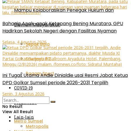
Mampu Kolaborasikan Penegak Hukum dan
Bahagia Anak-anak Ketapang Bening Muratara, GPU
Elemen Masyarakat
Hadirkan Sekolah Negeri dengan Fasilitas Nyaman
Selasa, 4 Agustus 2026
Sepak Bola
Sriwijaya FC
Ragam Sport
Ini Tugas Utama Andie Dinialdie usai Resmi Jabat Ketua
DPD Golkar Sumsel periode 2026-2031 Terpilih
COVID-19
Senin, 3 Agustus 2026
FornewsTv
No Result
View All Result
Lain-lain
Metro Sumsel
Metropolis