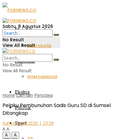
Sabtu, 8 Agustus 2026
Metro Sumsel
No Result
View All Result
Metropolis
Nasional
No Result
View All Result
Internasional
Ekobis
Home
Lain-lain
Peristiwa
Pelaku Pembunuhan Sadis Guru SD di Sumsel
Politik
Ditangkap
Sport
Kamis, 9 Juli 2020 | 23:39
A
A
A
A
All