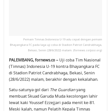
Pemain Timnas Indonesia U-19 adu cepat dengan pemain
Bhayangkara FC pada laga uji coba di Stadion Patriot Candrabhaga,
Bekasi, Senin (28/6/2022) malam. (fornews.co/pssi.org)
PALEMBANG, fornews.co –
Uji coba Tim Nasional
(Timnas) Indonesia U-19 kontra Bhayangkara FC
di Stadion Patriot Candrabhaga, Bekasi, Senin
(28/6/2022) malam, berakhir dengan kekalahan.
Satu-satunya gol dari
The Guardian
yang
membuat Skuad Garuda Muda kecolongan lahir
lewat kaki Youssef Ezzejjari pada menit ke-81.
Meski kalah, namun Pelatih Kepala Timnas