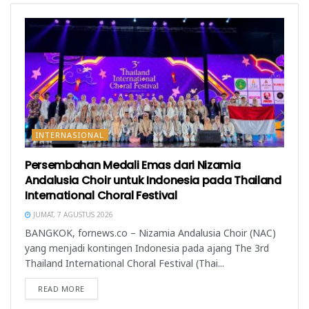
g
a
r
b
r
u
a
u
)
r
)
u
)
INTERNASIONAL
Persembahan Medali Emas dari Nizamia
Andalusia Choir untuk Indonesia pada Thailand
International Choral Festival
JUMAT, 7 AGUSTUS 2026
BANGKOK, fornews.co – Nizamia Andalusia Choir (NAC)
yang menjadi kontingen Indonesia pada ajang The 3rd
Thailand International Choral Festival (Thai...
READ MORE