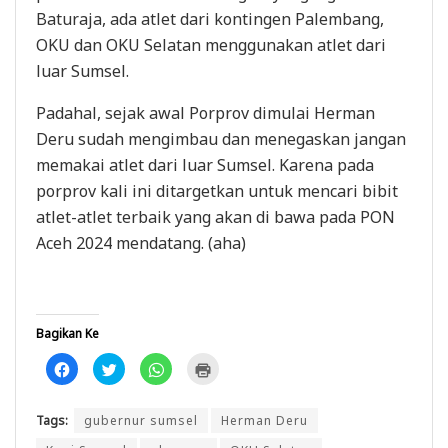
Baturaja, ada atlet dari kontingen Palembang,
OKU dan OKU Selatan menggunakan atlet dari
luar Sumsel.
Padahal, sejak awal Porprov dimulai Herman
Deru sudah mengimbau dan menegaskan jangan
memakai atlet dari luar Sumsel. Karena pada
porprov kali ini ditargetkan untuk mencari bibit
atlet-atlet terbaik yang akan di bawa pada PON
Aceh 2024 mendatang. (aha)
Bagikan Ke
K
K
K
K
l
l
l
l
i
i
i
i
k
k
k
k
u
u
u
u
Tags:
gubernur sumsel
Herman Deru
n
n
n
n
t
t
t
t