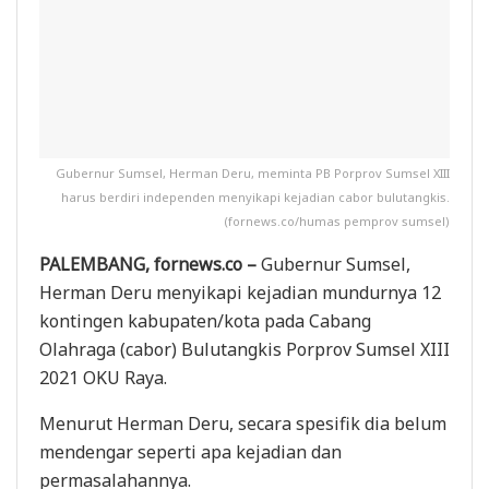
Gubernur Sumsel, Herman Deru, meminta PB Porprov Sumsel XIII
harus berdiri independen menyikapi kejadian cabor bulutangkis.
(fornews.co/humas pemprov sumsel)
PALEMBANG, fornews.co –
Gubernur Sumsel,
Herman Deru menyikapi kejadian mundurnya 12
kontingen kabupaten/kota pada Cabang
Olahraga (cabor) Bulutangkis Porprov Sumsel XIII
2021 OKU Raya.
Menurut Herman Deru, secara spesifik dia belum
mendengar seperti apa kejadian dan
permasalahannya.