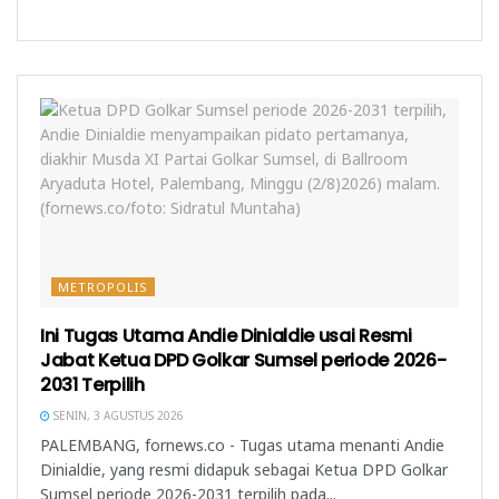
a
a
n
y
n
g
a
g
b
n
b
a
g
a
r
b
r
u
a
u
)
r
)
u
)
METROPOLIS
Ini Tugas Utama Andie Dinialdie usai Resmi
Jabat Ketua DPD Golkar Sumsel periode 2026-
2031 Terpilih
SENIN, 3 AGUSTUS 2026
PALEMBANG, fornews.co - Tugas utama menanti Andie
Dinialdie, yang resmi didapuk sebagai Ketua DPD Golkar
Sumsel periode 2026-2031 terpilih pada...