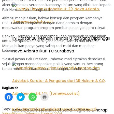
akan membalas serangan kampanye hitam yang dilakukan kepada
Pak Herman Deru,” ungkap dia.
Alfrenzi menjelaskan, bahwa konsep dan program kampanye
HDCU adalah kampanye dengan riang gembira dengan
menawarkan program program pembangunan yang pro rakyat.
Bahkan, Herman Deru mengimbau dan mengajak semua pihak
Ini Daftar 28 Pemain Timnas U-20 yang Dipanggil
untuk menjalankan politik yang bersih, santun dan beradab.
Menjauhi kampanye yang saling caci maki dan menebar
kebencian.
Nova Arianto Ikuti TC Surabaya
“Sesuai pesan Pak Presiden Prabowo mari ciptakan demokrasi
sejuk dengan mengedapankan politik yang santun, bertarung
tanpa membenci dan tanpa kecurangan,” tandas dia. (sag)
Bagikan Ke
Klik
Klik
Klik
Klik
untuk
untuk
untuk
untuk
membagikan
berbagi
berbagi
mencetak(Membuka
di
pada
di
di
Facebook(Membuka
Twitter(Membuka
WhatsApp(Membuka
jendela
Tags:
HDCU
Herman Deru
Hoaks
kampanye hitam
Mawardi
Kapolda Sumsel Irjen Pol Sandi Nugroho Diharap
di
di
di
yang
Yahya
Pilkada Gubernur Sumsel 2024