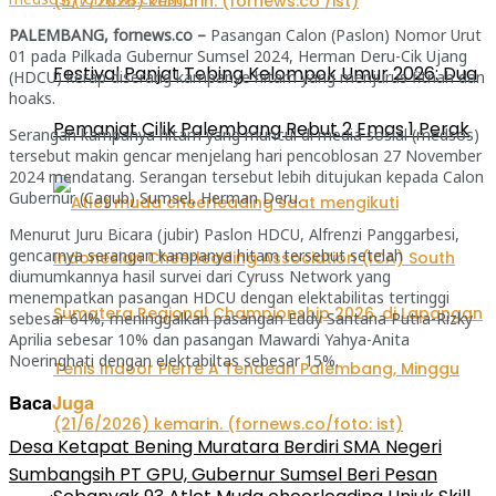
PALEMBANG, fornews.co –
Pasangan Calon (Paslon) Nomor Urut
01 pada Pilkada Gubernur Sumsel 2024, Herman Deru-Cik Ujang
Festival Panjat Tebing Kelompok Umur 2026: Dua
(HDCU) kerap diserang kampanye hitam yang menjurus fitnah dan
hoaks.
Pemanjat Cilik Palembang Rebut 2 Emas 1 Perak
Serangan kampanya hitam yang muncul di media sosial (medsos)
tersebut makin gencar menjelang hari pencoblosan 27 November
2024 mendatang. Serangan tersebut lebih ditujukan kepada Calon
Gubernur (Cagub) Sumsel, Herman Deru.
Menurut Juru Bicara (jubir) Paslon HDCU, Alfrenzi Panggarbesi,
gencarnya serangan kampanya hitam tersebut setelah
diumumkannya hasil survei dari Cyruss Network yang
menempatkan pasangan HDCU dengan elektabilitas tertinggi
sebesar 64%, meninggalkan pasangan Eddy Santana Putra-Rizky
Aprilia sebesar 10% dan pasangan Mawardi Yahya-Anita
Noeringhati dengan elektabiltas sebesar 15%.
Baca
Juga
Desa Ketapat Bening Muratara Berdiri SMA Negeri
Sumbangsih PT GPU, Gubernur Sumsel Beri Pesan