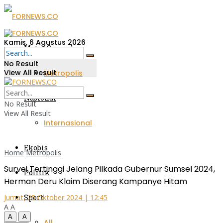
Kamis, 6 Agustus 2026
Metro Sumsel
No Result
View All Result
Metropolis
Nasional
No Result
View All Result
Internasional
Ekobis
Home
Metropolis
Survei Tertinggi Jelang Pilkada Gubernur Sumsel 2024,
Politik
Herman Deru Klaim Diserang Kampanye Hitam
Sport
Jumat, 25 Oktober 2024 | 12:45
A
A
A
A
All