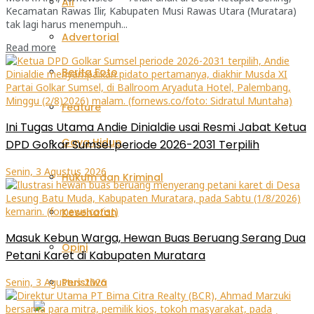
All
Kecamatan Rawas Ilir, Kabupaten Musi Rawas Utara (Muratara)
tak lagi harus menempuh...
Advertorial
Read more
Berita Foto
Feature
Ini Tugas Utama Andie Dinialdie usai Resmi Jabat Ketua
Gaya Hidup
DPD Golkar Sumsel periode 2026-2031 Terpilih
Senin, 3 Agustus 2026
Hukum dan Kriminal
Kesehatan
Masuk Kebun Warga, Hewan Buas Beruang Serang Dua
Opini
Petani Karet di Kabupaten Muratara
Peristiwa
Senin, 3 Agustus 2026