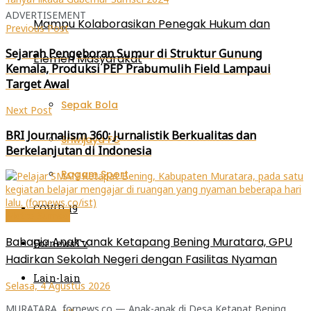
jendela
jendela
jendela
baru)
yang
yang
yang
ADVERTISEMENT
baru)
baru)
baru)
Mampu Kolaborasikan Penegak Hukum dan
Previous Post
Sejarah Pengeboran Sumur di Struktur Gunung
Elemen Masyarakat
Kemala, Produksi PEP Prabumulih Field Lampaui
Target Awal
Sepak Bola
Next Post
BRI Journalism 360: Jurnalistik Berkualitas dan
Sriwijaya FC
Berkelanjutan di Indonesia
Ragam Sport
COVID-19
Metro-Sumsel
Bahagia Anak-anak Ketapang Bening Muratara, GPU
FornewsTv
Hadirkan Sekolah Negeri dengan Fasilitas Nyaman
Lain-lain
Selasa, 4 Agustus 2026
MURATARA, fornews.co — Anak-anak di Desa Ketapat Bening,