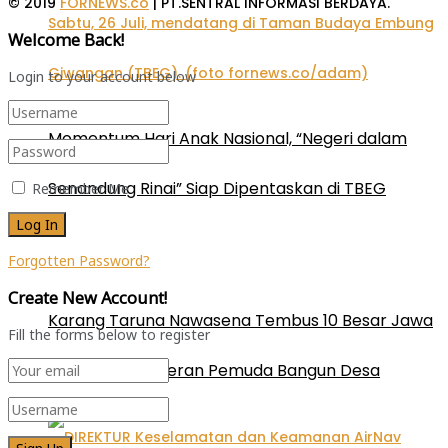
© 2019
FORNEWS.co
| PT.SENTRAL INFORMASI BERDAYA.
Welcome Back!
Login to your account below
Momentum Hari Anak Nasional, “Negeri dalam
Senandung Rinai” Siap Dipentaskan di TBEG
Remember Me
Forgotten Password?
Create New Account!
Karang Taruna Nawasena Tembus 10 Besar Jawa
Fill the forms below to register
Tengah, Bukti Peran Pemuda Bangun Desa