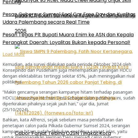
Sebanyak 93 Atlet Muda cheerleading Unjuk Skill
Penting
Pesan Gubernur Sumsel Soal Car Free Day dan Kualitas
pada ICA South Sumatera Regional Championship
Udara Palembang secara Real Time
2026
Pesan Tegas Plt Bupati Muara Enim ke ASN dan Kepala
Perangkat Daerah: Loyalitas Bukan kepada Personal!
Load More
Kemudian, ada survei dilakukan pada periode Oktober 2024 oleh
Konsepindo dan Pusdeham juga menempatkan pasangan HDCU
dengan elektabilitas tertinggi sekitar 65%, jauh meninggalkan rival
politiknya.
“Makin gencarnya serangan kampanye hitam terhadap pasangan
HDCU, khususnya Herman Deru sebagai calon petahana ini, sudah
diperkirakan pihaknya sejak jauh hari,” ujar dia, Jumat
(25/10/2024).
Bahkan, kata Alfrenzi, sejak sebelum masa pendaftaran dan
penetapan calon pada Pilkada Gubernur Sumsel 2024, serangan
kampanye hitam sudah dilakukan. motifnya sangat jelas, yaitu
Cabor Panjat Tebing O2SN Tingkat Kota
untuk menggagalkan Herman Deru menjadi calon gubernur.