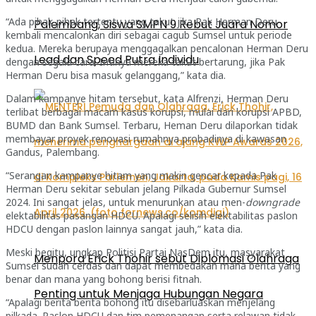
“Ada pihak-pihak tertentu yang takut jika Pak Herman Deru
Palembang, Siswa SMPN 9 Rebut Juara Nomor
kembali mencalonkan diri sebagai cagub Sumsel untuk periode
kedua. Mereka berupaya menggagalkan pencalonan Herman Deru
Lead dan Speed Putra Individu
dengan segala cara. Intinya mereka takut bertarung, jika Pak
Herman Deru bisa masuk gelanggang,” kata dia.
Dalam kampanye hitam tersebut, kata Alfrenzi, Herman Deru
terlibat berbagai macam kasus korupsi, mulai dari korupsi APBD,
BUMD dan Bank Sumsel. Terbaru, Heman Deru dilaporkan tidak
membayar proyek renovasi rumahnya probadinya di kawasan
Gandus, Palembang.
“Serangan kampanye hitam yang makin gencar kepada Pak
Herman Deru sekitar sebulan jelang Pilkada Gubernur Sumsel
2024. Ini sangat jelas, untuk menurunkan atau men-
downgrade
elektabilitas pasangan HDCU. Apalagi selisih elektabilitas paslon
HDCU dengan paslon lainnya sangat jauh,” kata dia.
Meski begitu, ungkap Politisi Partai NasDem itu, masyarakat
Menpora Erick Thohir sebut Diplomasi Olahraga
Sumsel sudah cerdas dan dapat membedakan mana berita yang
benar dan mana yang bohong berisi fitnah.
Penting untuk Menjaga Hubungan Negara
“Apalagi berita berita bohong itu disebarluaskan menjelang
pilkada. Paslon HDCU dan tim pemenangan serta relawan tidak