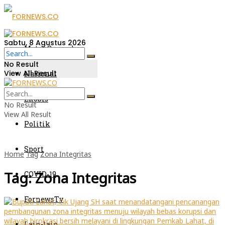
Sabtu, 8 Agustus 2026
Metro Sumsel
No Result
View All Result
Nasional
Ekobis
No Result
View All Result
Politik
Sport
Home
Tag
Zona Integritas
Tag:
Zona Integritas
COVID-19
FornewsTv
Lain-lain