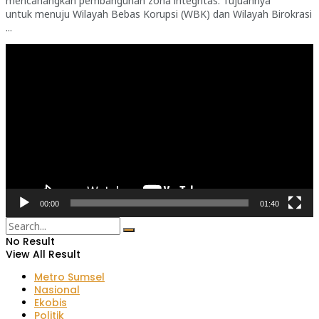
mencanangkan pembangunan zona integritas. Tujuannya
untuk menuju Wilayah Bebas Korupsi (WBK) dan Wilayah Birokrasi
...
Pemutar
Video
00:00
01:40
No Result
View All Result
Metro Sumsel
Nasional
Ekobis
Politik