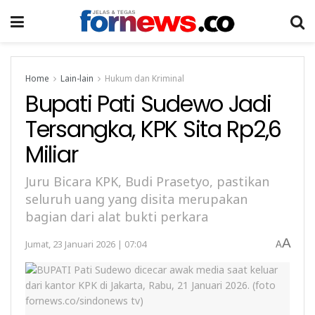
Home
Lain-lain
Hukum dan Kriminal
Bupati Pati Sudewo Jadi
Tersangka, KPK Sita Rp2,6
Miliar
Juru Bicara KPK, Budi Prasetyo, pastikan
seluruh uang yang disita merupakan
bagian dari alat bukti perkara
A
Jumat, 23 Januari 2026 | 07:04
A