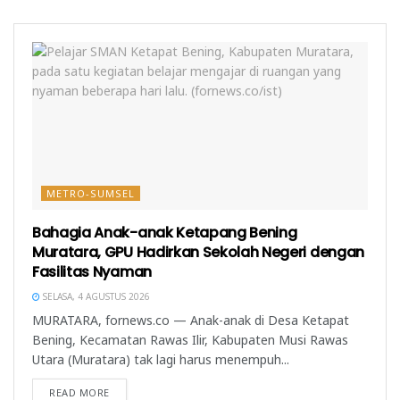
y
n
g
a
g
b
n
b
a
g
a
r
b
r
u
a
u
)
r
)
u
)
METRO-SUMSEL
Bahagia Anak-anak Ketapang Bening
Muratara, GPU Hadirkan Sekolah Negeri dengan
Fasilitas Nyaman
SELASA, 4 AGUSTUS 2026
MURATARA, fornews.co — Anak-anak di Desa Ketapat
Bening, Kecamatan Rawas Ilir, Kabupaten Musi Rawas
Utara (Muratara) tak lagi harus menempuh...
READ MORE