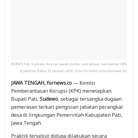
BUPATI Pati Sudewo dicecar awak media saat keluar dari kantor KPK
di Jakarta, Rabu, 21 Januari 2026. (foto fornews.co/sindonews tv)
JAWA TENGAH, fornews.co
— Komisi
Pemberantasan Korupsi (KPK) menetapkan
Bupati Pati,
Sudewo
, sebagai tersangka dugaan
pemerasan terkait pengisian jabatan perangkat
desa di lingkungan Pemerintah Kabupaten Pati,
Jawa Tengah.
Praktik tersebut diduga dilakukan secara