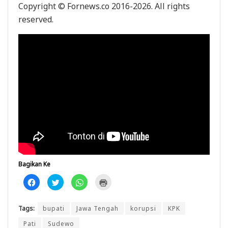
Copyright © Fornews.co 2016-2026. All rights
reserved.
Bagikan Ke
K
K
K
K
l
l
l
l
i
i
i
i
k
k
k
k
u
u
u
u
Tags:
bupati
Jawa Tengah
korupsi
KPK
n
n
n
n
t
t
t
t
u
u
u
u
Pati
Sudewo