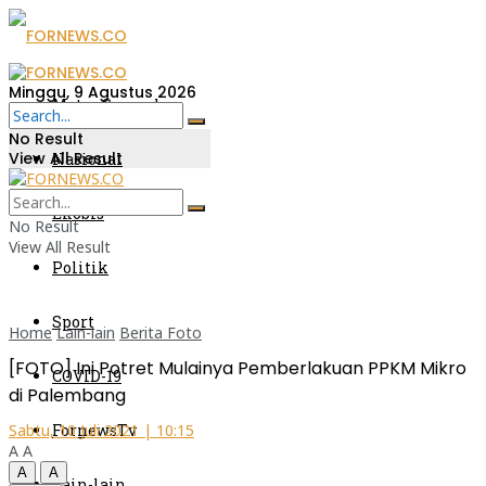
Minggu, 9 Agustus 2026
Metro Sumsel
No Result
View All Result
Nasional
Ekobis
No Result
View All Result
Politik
Sport
Home
Lain-lain
Berita Foto
[FOTO] Ini Potret Mulainya Pemberlakuan PPKM Mikro
COVID-19
di Palembang
FornewsTv
Sabtu, 10 Juli 2021 | 10:15
A
A
A
A
Lain-lain