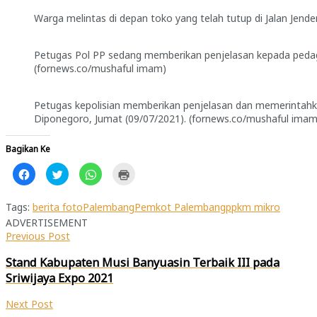
Warga melintas di depan toko yang telah tutup di Jalan Jend
Petugas Pol PP sedang memberikan penjelasan kepada pedaga
(fornews.co/mushaful imam)
Petugas kepolisian memberikan penjelasan dan memerintahk
Diponegoro, Jumat (09/07/2021). (fornews.co/mushaful imam
Bagikan Ke
Klik
Klik
Klik
Klik
untuk
untuk
untuk
untuk
membagikan
berbagi
berbagi
mencetak(Membuka
di
pada
di
di
Facebook(Membuka
Twitter(Membuka
WhatsApp(Membuka
jendela
Tags:
berita foto
Palembang
Pemkot Palembang
ppkm mikro
di
di
di
yang
ADVERTISEMENT
jendela
jendela
jendela
baru)
yang
yang
yang
Previous Post
baru)
baru)
baru)
Stand Kabupaten Musi Banyuasin Terbaik III pada
Sriwijaya Expo 2021
Next Post