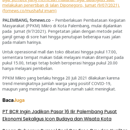
melakukan penertiban di Jalan Diponegoro, Jumat (9/07/2021).
(fornews.co/mushaful imam)
PALEMBANG, fornews.co
– Pemberlakuan Pembatasan Kegiatan
Masyarakat (PPKM) Mikro di Kota Palembang, mulai dijalankan
pada Jumat (9/7/2021). Pengetatan jalan dengan metode pelat
ganjil genap di sore hari hingga penutupan beberapa ruas jalan
pada malam harinya.
Untuk operasional mall dan toko dibatasi hingga pukul 17.00,
sementara tempat makan tidak melayani makan ditempat pada
pukul 15.00, tetapi tetap boleh beroperasi hingga pukul 20.00
hanya melayani pembelian.
PPKM Mikro yang berlaku hingga 20 Juli 2021 dilakukan karena
trend meningkatnya jumlah warga yang positif COVID-19,
maupun yang meninggal dan hunian rumah sakit meningkat.
Baca
Juga
PT BCR Ingin Jadikan Pasar 16 Ilir Palembang Pusat
Ekonomi Sekaligus Icon Budaya dan Wisata Kota