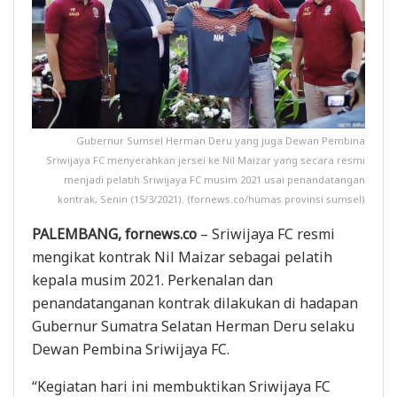
Gubernur Sumsel Herman Deru yang juga Dewan Pembina
Sriwijaya FC menyerahkan jersei ke Nil Maizar yang secara resmi
menjadi pelatih Sriwijaya FC musim 2021 usai penandatangan
kontrak, Senin (15/3/2021). (fornews.co/humas provinsi sumsel)
PALEMBANG, fornews.co
– Sriwijaya FC resmi
mengikat kontrak Nil Maizar sebagai pelatih
kepala musim 2021. Perkenalan dan
penandatanganan kontrak dilakukan di hadapan
Gubernur Sumatra Selatan Herman Deru selaku
Dewan Pembina Sriwijaya FC.
“Kegiatan hari ini membuktikan Sriwijaya FC