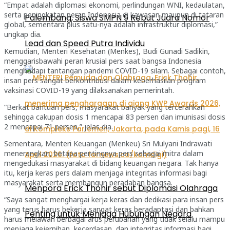
“Empat adalah diplomasi ekonomi, perlindungan WNI, kedaulatan,
serta peningkatan peran Indonesia di kawasan maupun di tataran
Palembang, Siswa SMPN 9 Rebut Juara Nomor
global, sementara plus satu-nya adalah infrastruktur diplomasi,”
ungkap dia.
Lead dan Speed Putra Individu
Kemudian, Menteri Kesehatan (Menkes), Budi Gunadi Sadikin,
menggarisbawahi peran krusial pers saat bangsa Indonesia
menghadapi tantangan pandemi COVID-19 silam. Sebagai contoh,
insan pers sangat berkontribusi dalam keberhasilan program
vaksinasi COVID-19 yang dilaksanakan pemerintah.
“Berkat bantuan pers, masyarakat banyak yang tercerahkan
sehingga cakupan dosis 1 mencapai 83 persen­ dan imunisasi dosis
2 mencapai 71 persen,” jelas dia.
Sementara, Menteri Keuangan (Menkeu) Sri Mulyani Indrawati
menerangkan, betapa pentingnya pers sebagai mitra dalam
mengedukasi masyarakat di bidang keuangan negara. Tak hanya
itu, kerja keras pers dalam menjaga integritas informasi bagi
masyarakat serta membangun peradaban bangsa.
Menpora Erick Thohir sebut Diplomasi Olahraga
“Saya sangat menghargai kerja keras dan dedikasi para insan pers
yang terus harus bekerja sangat keras beradaptasi dan bahkan
Penting untuk Menjaga Hubungan Negara
harus melawan berbagai arus perubahan yang tidak selalu mampu
menjaga kejernihan, kecerdasan, dan integritas informasi bagi