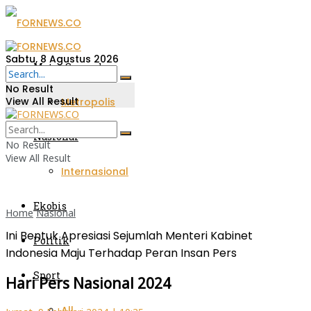
Sabtu, 8 Agustus 2026
Metro Sumsel
No Result
View All Result
Metropolis
Nasional
No Result
View All Result
Internasional
Ekobis
Home
Nasional
Ini Bentuk Apresiasi Sejumlah Menteri Kabinet
Politik
Indonesia Maju Terhadap Peran Insan Pers
Sport
Hari Pers Nasional 2024
All