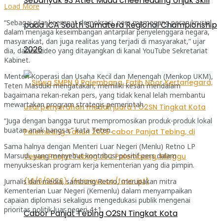
Sebanyak 93 Atlet Muda cheerleading Unjuk Skill
Load More
“Sebagai pilar keempat demokrasi, pers memegang peran krusial
pada ICA South Sumatera Regional Championship
dalam menjaga keseimbangan antarpilar penyelenggara negara,
masyarakat, dan juga realitas yang terjadi di masyarakat,” ujar
2026
dia, dalam video yang ditayangkan di kanal YouTube Sekretariat
Kabinet.
Menteri Koperasi dan Usaha Kecil dan Menengah (Menkop UKM),
Teten Masduki mengatakan, memiliki kesan mendalam
bagaimana rekan-rekan pers, yang tidak kenal lelah membantu
mewartakan program strategis pemerintah.
“Juga dengan bangga turut mempromosikan produk-produk lokal
buatan anak bangsa,” kata Teten.
Sama halnya dengan Menteri Luar Negeri (Menlu) Retno LP
Marsudi, yang menyebut kontribusi positif pers dalam
menyukseskan program kerja kementerian yang dia pimpin.
Jurnalis dan media, sambung Retno, merupakan mitra
Kementerian Luar Negeri (Kemenlu) dalam menyampaikan
capaian diplomasi sekaligus mengedukasi publik mengenai
prioritas politik luar negeri 4+1.
Cabor Panjat Tebing O2SN Tingkat Kota