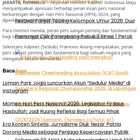
JAKARTA, fornews.co –
Sejumlah menteri Kabinet Indonesia Maju
menyampaikan apresiasi terhadap peran insan pers nasional
berbarengan dengan Hari Pers Nasional (HPN) 2024, yang
Festival Panjat Tebing Kelompok Umur 2026: Dua
diperingati Jumat (09/02/2024) ini.
Para menteri menilai, peran pers sangat penting dan fundamental
Pemanjat Cilik Palembang Rebut 2 Emas 1 Perak
bagi sebuah negara yang menganut sistem demokrasi.
Sekretaris Kabinet (Seskab) Pramono Anung menyatakan, peran
pers sangat penting dan fundamental bagi sebuah negara yang
menganut sistem demokrasi.
Baca
Juga
Loman Park Jogja Luncurkan Akun “Sedulur Media” di
Instagram
Momen Hari Pers Nasional 2026, Legislator Firdaus
Hasbullah: Jadi Ruang Refleksi Bagi Semua Pihak
Era Konten Sintetis, Jurnalisme Diuji: Nezar Patria
Dorong Media sebagai Penjaga Kepercayaan Publik