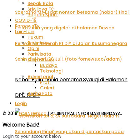
Sepak Bola
Sriwijaya FC
Ragam Sport
COVID-19
FornewsTv
Lain-lain
Hukum
Peristiwa
Opini
Pariwisata
Gaya Hidup
Budaya
Teknologi
Advertorial
Nobar Piala Dunia bersama Syauqi di Halaman
Profil
Galeri
Berita Foto
DPD RI DIY
Login
© 2019
FORNEWS.co
| PT.SENTRAL INFORMASI BERDAYA.
Welcome Back!
Login to your account below