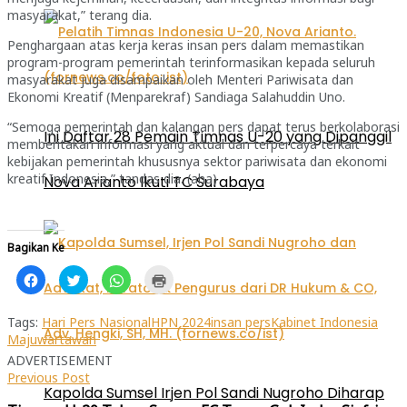
masyarakat,” terang dia.
Penghargaan atas kerja keras insan pers dalam memastikan
program-program pemerintah terinformasikan kepada seluruh
masyarakat juga disampaikan oleh Menteri Pariwisata dan
Ekonomi Kreatif (Menparekraf) Sandiaga Salahuddin Uno.
“Semoga pemerintah dan kalangan pers dapat terus berkolaborasi
Ini Daftar 28 Pemain Timnas U-20 yang Dipanggil
memberitakan informasi yang aktual dan terpercaya terkait
kebijakan pemerintah khususnya sektor pariwisata dan ekonomi
kreatif Indonesia,” tandas dia. (aha)
Nova Arianto Ikuti TC Surabaya
Bagikan Ke
Klik
Klik
Klik
Klik
untuk
untuk
untuk
untuk
membagikan
berbagi
berbagi
mencetak(Membuka
di
pada
di
di
Facebook(Membuka
Twitter(Membuka
WhatsApp(Membuka
jendela
Tags:
Hari Pers Nasional
HPN 2024
insan pers
Kabinet Indonesia
di
di
di
yang
Maju
wartawan
jendela
jendela
jendela
baru)
yang
yang
yang
ADVERTISEMENT
baru)
baru)
baru)
Previous Post
Kapolda Sumsel Irjen Pol Sandi Nugroho Diharap