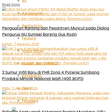
All
Read more
Advertorial
Berita Foto
Penguatan Ranting dan Pesantren Muncul pada Dialog
Pengurus NU Sumsel Bareng Gus Rozin
Feature
Jumat, 7 Agustus 2026
Gaya Hidup
Hukum dan Kriminal
3 Sumur Infill Baru di PHR Zona 4 Potensi Sumbang
Kesehatan
Produksi Minyak Nasional lebih 1400 BOPD
Rabu, 5 Agustus 2026
Opini
Peristiwa
Bahagia Anak-anak Ketapang Bening Muratara, GPU