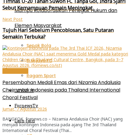
Timnas U-20 Tahan Suwon FC Tanpa Gol, Indra Sjafri
Sebut Kemampuan Pemain Meningkat
Mampu Kolaborasikan Penegak Hukum dan
Next Post
Elemen Masyarakat
Tujuh Hari Sebelum Pencoblosan, Satu Putaran
Semakin Terbuka?
Sepak Bola
Sriwijaya FC
Internasional
Ragam Sport
Persembahan Medali Emas dari Nizamia Andalusia
Choir untuk Indonesia pada Thailand International
COVID-19
Choral Festival
FornewsTv
Jumat, 7 Agustus 2026
BANGKOK, fornews.co – Nizamia Andalusia Choir (NAC) yang
Lain-lain
menjadi kontingen Indonesia pada ajang The 3rd Thailand
International Choral Festival (Thai...