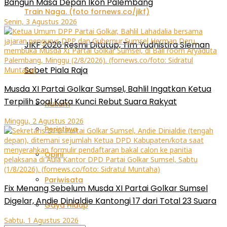
Bangun Masa Depan Ikon Palembang
Senin, 3 Agustus 2026
JIKF 2026 Resmi Ditutup, Tim Yudhistira Sleman
Sabet Piala Raja
Musda XI Partai Golkar Sumsel, Bahlil Ingatkan Ketua
Terpilih Soal Kata Kunci Rebut Suara Rakyat
Hukum
Minggu, 2 Agustus 2026
Peristiwa
Opini
Pariwisata
Fix Menang Sebelum Musda XI Partai Golkar Sumsel
Digelar, Andie Dinialdie Kantongi 17 dari Total 23 Suara
Gaya Hidup
Sabtu, 1 Agustus 2026