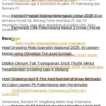
Putaran Nasional Liga 4 2024/2025 ini yakni, PS Palembang dan
Bumara FC.
Festival Panjat Tebing Kelompok Umur 2026: Dua
Khusus untuk PS Palembang, sudah tergabung dalam Grup G
bersama Persidi Idi, Bintang Timur Atambua FC dan PS
Mojokerto Putra, yang akan dimainkan di Stadion UNS, Kota
Pemanjat Cilik Palembang Rebut 2 Emas 1 Perak
Surakarta.
Baca
Juga
Hasil Drawing Piala Soeratin Nasional 2025, Ini Lawan-
lawan yang Dihadapi Tim Asal Sumsel
Dibikin Oknum Tak Transparan, Erick Thohir Minta
Pelaksanaan Drawing Liga 4 Diulang
Hasil Drawing Liga 3: Tim Asal Sumsel di Grup Berbeda,
Ini Calon Lawan PS Palembang dan Persimuba
Load More
Sementara, Bumara FC tergabung dalam Grup K bersama