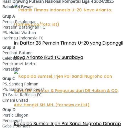
Hasil Drawing Putaran Nasional kompetisi Liga 4 2024/2025
Babak 64 Besar:
Grup A
Persip Pekalongan
Persebri Batanghari FC
PS. Hizbul Wathan
Harimau Indonesia FC
Ini Daftar 28 Pemain Timnas U-20 yang Dipanggil
Grup B
Persibat Batang
Nova Arianto Ikuti TC Surabaya
Celebest FC
Persikomet Metro
Perseftim
Grup C
PS. Sandeq Polman
PS. Bangka Persipegaf
Tri Brata Rafflesia FC
Cimahi United
Grup D
Persic Cilegon
Persipegaf
Kapolda Sumsel Irjen Pol Sandi Nugroho Diharap
Gabsis Sambas