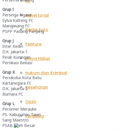
All
Grup I
Persinga Ngawi
Advertorial
Sylva Kalteng FC
Mangiwang FC
Berita Foto
PSPP Padang Panjang
Grup J
Feature
Inter Kediri
D.K. Jakarta-1
Pesik Kuningan
Gaya Hidup
Persikasi Bekasi
Grup K
Hukum dan Kriminal
Persikoba Kota Batu
Kartanegara FC
Kesehatan
D.K. Jakarta-2
Bumara FC
Opini
Grup L
Persimer Merauke
PS. Kabupaten Tapin
Peristiwa
Sang Maestro
PSAB Aceh Besar