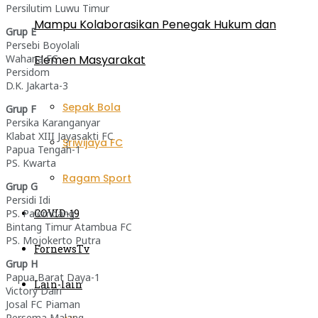
Persilutim Luwu Timur
Mampu Kolaborasikan Penegak Hukum dan
Grup E
Persebi Boyolali
Elemen Masyarakat
Wahana FC
Persidom
D.K. Jakarta-3
Sepak Bola
Grup F
Persika Karanganyar
Klabat XIII Jayasakti FC
Sriwijaya FC
Papua Tengah-1
PS. Kwarta
Ragam Sport
Grup G
Persidi Idi
COVID-19
PS. Palembang
Bintang Timur Atambua FC
PS. Mojokerto Putra
FornewsTv
Grup H
Papua Barat Daya-1
Lain-lain
Victory Dairi
Josal FC Piaman
Persema Malang