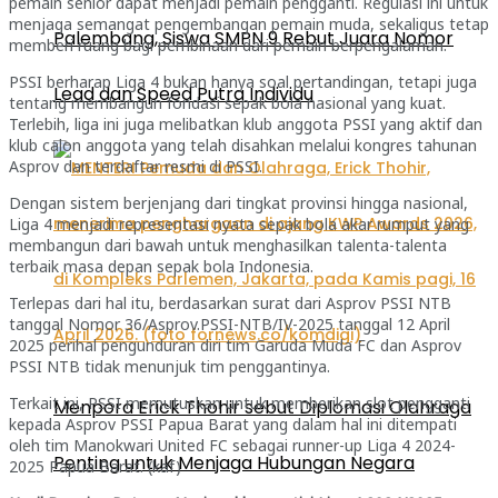
pemain senior dapat menjadi pemain pengganti. Regulasi ini untuk
menjaga semangat pengembangan pemain muda, sekaligus tetap
Palembang, Siswa SMPN 9 Rebut Juara Nomor
memberi ruang bagi pembinaan dari pemain berpengalaman.
PSSI berharap Liga 4 bukan hanya soal pertandingan, tetapi juga
Lead dan Speed Putra Individu
tentang membangun fondasi sepak bola nasional yang kuat.
Terlebih, liga ini juga melibatkan klub anggota PSSI yang aktif dan
klub calon anggota yang telah disahkan melalui kongres tahunan
Asprov dan terdaftar resmi di PSSI.
Dengan sistem berjenjang dari tingkat provinsi hingga nasional,
Liga 4 menjadi representasi nyata sepak bola akar rumput yang
membangun dari bawah untuk menghasilkan talenta-talenta
terbaik masa depan sepak bola Indonesia.
Terlepas dari hal itu, berdasarkan surat dari Asprov PSSI NTB
tanggal Nomor 36/Asprov.PSSI-NTB/IV-2025 tanggal 12 April
2025 perihal pengunduran diri tim Garuda Muda FC dan Asprov
PSSI NTB tidak menunjuk tim penggantinya.
Terkait ini, PSSI memutuskan untuk memberikan slot pengganti
Menpora Erick Thohir sebut Diplomasi Olahraga
kepada Asprov PSSI Papua Barat yang dalam hal ini ditempati
oleh tim Manokwari United FC sebagai runner-up Liga 4 2024-
Penting untuk Menjaga Hubungan Negara
2025 Papua Barat. (kaf)