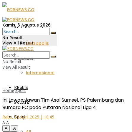
Kamis, 6 Agustus 2026
Metro Sumsel
No Result
View All Result
Metropolis
Nasional
No Result
View All Result
Internasional
Ekobis
Home
Sport
Ini Lawan-lawan Tim Asal Sumsel, PS Palembang dan
Politik
Bumara FC pada Putaran Nasional Liga 4
Sport
Rabu, 16 April 2025 | 10:45
A
A
A
A
All