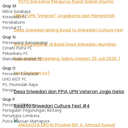
Grup M
Mitra Surabaya
Kreasindo FC
Persikabumi
Persital FC
Grup N
Persewangi Banyuwangi
Cimahi Putra FC
Pekanbaru FC
Manokwari United FC
Grup O
Perseden Denpasar
UHO MZF FC
PS. Peureulak Raya
Persipu
Desa Sriwedari dan PPIA UPN Veteran Jogja Gelar
Grup P
Persemal Malinau
Road to Sriwedari Culture Fest #4
Persigubin Pegunungan Bintang
Persebata Lembata
Putra Plaosan Martapura