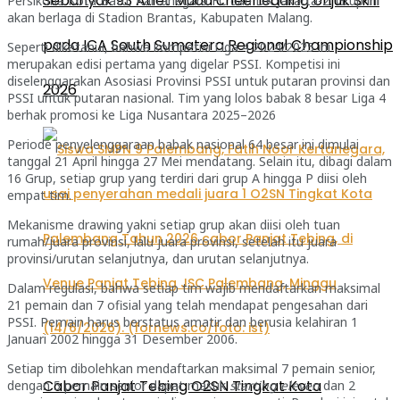
Sebanyak 93 Atlet Muda cheerleading Unjuk Skill
Persikoba Kota Batu, Kartanegara FC dan DK Jakarta-2. Grup ini
akan berlaga di Stadion Brantas, Kabupaten Malang.
pada ICA South Sumatera Regional Championship
Seperti diketahui, bahwa kompetisi Liga 4 2024/2025 ini
merupakan edisi pertama yang digelar PSSI. Kompetisi ini
diselenggarakan Asosiasi Provinsi PSSI untuk putaran provinsi dan
2026
PSSI untuk putaran nasional. Tim yang lolos babak 8 besar Liga 4
berhak promosi ke Liga Nusantara 2025–2026
Periode penyelenggaraan babak nasional 64 besar ini dimulai
tanggal 21 April hingga 27 Mei mendatang. Selain itu, dibagi dalam
16 Grup, setiap grup yang terdiri dari grup A hingga P diisi oleh
empat tim.
Mekanisme drawing yakni setiap grup akan diisi oleh tuan
rumah/juara provinsi, lalu juara provinsi, setelah itu juara
provinsi/urutan selanjutnya, dan urutan selanjutnya.
Dalam regulasi, bahwa setiap tim wajib mendaftarkan maksimal
21 pemain dan 7 ofisial yang telah mendapat pengesahan dari
PSSI. Pemain harus berstatus amatir dan berusia kelahiran 1
Januari 2002 hingga 31 Desember 2006.
Setiap tim dibolehkan mendaftarkan maksimal 7 pemain senior,
Cabor Panjat Tebing O2SN Tingkat Kota
dengan 5 pemain senior dapat masuk
starting eleven
dan 2