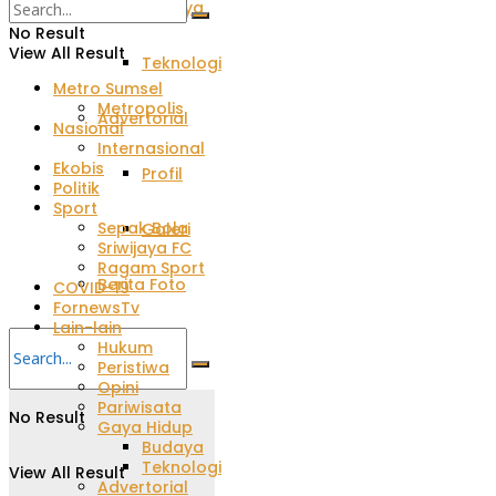
Budaya
No Result
View All Result
Teknologi
Metro Sumsel
Metropolis
Advertorial
Nasional
Internasional
Ekobis
Profil
Politik
Sport
Sepak Bola
Galeri
Sriwijaya FC
Ragam Sport
Berita Foto
COVID-19
FornewsTv
Lain-lain
Hukum
Peristiwa
Opini
Pariwisata
No Result
Gaya Hidup
Budaya
Teknologi
View All Result
Advertorial