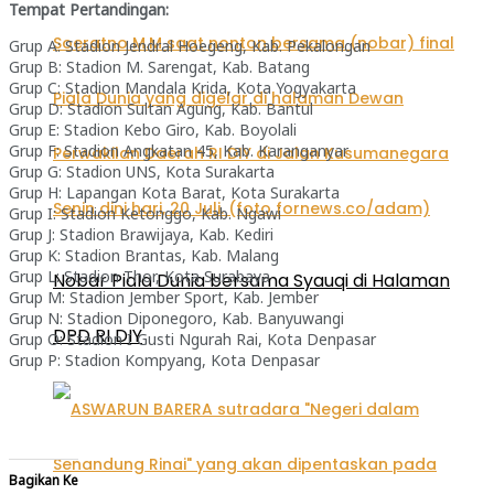
Tempat Pertandingan:
Grup A: Stadion Jendral Hoegeng, Kab. Pekalongan
Grup B: Stadion M. Sarengat, Kab. Batang
Grup C: Stadion Mandala Krida, Kota Yogyakarta
Grup D: Stadion Sultan Agung, Kab. Bantul
Grup E: Stadion Kebo Giro, Kab. Boyolali
Grup F: Stadion Angkatan 45, Kab. Karanganyar
Grup G: Stadion UNS, Kota Surakarta
Grup H: Lapangan Kota Barat, Kota Surakarta
Grup I: Stadion Ketonggo, Kab. Ngawi
Grup J: Stadion Brawijaya, Kab. Kediri
Grup K: Stadion Brantas, Kab. Malang
Grup L: Stadion Thor, Kota Surabaya
Nobar Piala Dunia bersama Syauqi di Halaman
Grup M: Stadion Jember Sport, Kab. Jember
Grup N: Stadion Diponegoro, Kab. Banyuwangi
DPD RI DIY
Grup O: Stadion I Gusti Ngurah Rai, Kota Denpasar
Grup P: Stadion Kompyang, Kota Denpasar
Bagikan Ke