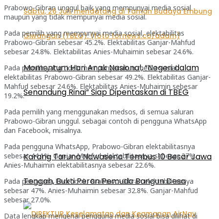
Prabowo-Gibran unggul baik yang mempunyai media sosial
maupun yang tidak mempunyai media sosial.
Pada pemilih yang mempunyai media sosial, elektabilitas
Prabowo-Gibran sebesar 45.2%. Elektabilitas Ganjar-Mahfud
sebesar 24.8%. Elektabilitas Anies-Muhaimin sebesar 24.6%.
Momentum Hari Anak Nasional, “Negeri dalam
Pada pemilih yang tidak mempunyai akun media sosial
elektabilitas Prabowo-Gibran sebesar 49.2%. Elektabilitas Ganjar-
Mahfud sebesar 24.6%. Elektabilitas Anies-Muhaimin sebesar
Senandung Rinai” Siap Dipentaskan di TBEG
19.2%.
Pada pemilih yang menggunakan medsos, di semua saluran
Prabowo-Gibran unggul. sebagai contoh di pengguna WhatsApp
dan Facebook, misalnya.
Pada pengguna WhatsApp, Prabowo-Gibran elektabilitasnya
sebesar 44.1%. Ganjar-Mahfud elektabilitasnya sebesar 27%.
Karang Taruna Nawasena Tembus 10 Besar Jawa
Anies-Muhaimin elektabilitasnya sebesar 22.6%.
Tengah, Bukti Peran Pemuda Bangun Desa
Pada pengguna Facebook, Prabowo-Gibran elektabilitasnya
sebesar 47%. Anies-Muhaimin sebesar 32.8%. Ganjar-Mahfud
sebesar 27.0%.
Data lengkap mengenai pengguna media sosial bisa dilihat di