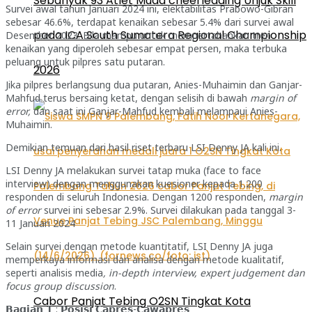
Sebanyak 93 Atlet Muda cheerleading Unjuk Skill
Survei awal tahun Januari 2024 ini, elektabilitas Prabowo-Gibran
sebesar 46.6%, terdapat kenaikan sebesar 5.4% dari survei awal
pada ICA South Sumatera Regional Championship
Desember 2023. Bila mampu untuk mempertahankan tren
kenaikan yang diperoleh sebesar empat persen, maka terbuka
peluang untuk pilpres satu putaran.
2026
Jika pilpres berlangsung dua putaran, Anies-Muhaimin dan Ganjar-
Mahfud terus bersaing ketat, dengan selisih di bawah
margin of
error,
dan saat ini Ganjar-Mahfud kembali melampaui Anies-
Muhaimin.
Demikian temuan dari hasil riset terbaru LSI Denny JA kali ini.
LSI Denny JA melakukan survei tatap muka (face to face
interview) dengan menggunakan kuesioner kepada 1.200
responden di seluruh Indonesia. Dengan 1200 responden,
margin
of error
survei ini sebesar 2.9%. Survei dilakukan pada tanggal 3-
11 Januari 2024
Selain survei dengan metode kuantitatif, LSI Denny JA juga
memperkaya informasi dan analisa dengan metode kualitatif,
seperti analisis media
, in-depth interview, expert judgement dan
focus group discussion
.
Cabor Panjat Tebing O2SN Tingkat Kota
𝗕𝗮𝗴𝗶𝗮𝗻 𝟭 : 𝗣𝗼𝘀𝗶𝘀𝗶 𝗖𝗮𝗽𝗿𝗲𝘀-𝗖𝗮𝘄𝗮𝗽𝗿𝗲𝘀