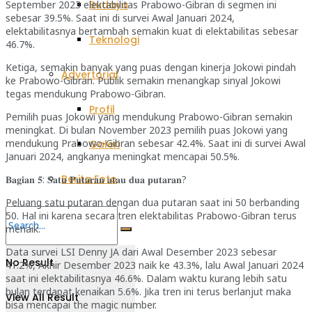
September 2023 elektabilitas Prabowo-Gibran di segmen ini
Budaya
sebesar 39.5%. Saat ini di survei Awal Januari 2024,
elektabilitasnya bertambah semakin kuat di elektabilitas sebesar
Teknologi
46.7%.
Ketiga, semakin banyak yang puas dengan kinerja Jokowi pindah
Advertorial
ke Prabowo-Gibran. Publik semakin menangkap sinyal Jokowi
tegas mendukung Prabowo-Gibran.
Profil
Pemilih puas Jokowi yang mendukung Prabowo-Gibran semakin
meningkat. Di bulan November 2023 pemilih puas Jokowi yang
mendukung Prabowo-Gibran sebesar 42.4%. Saat ini di survei Awal
Galeri
Januari 2024, angkanya meningkat mencapai 50.5%.
Berita Foto
𝐁𝐚𝐠𝐢𝐚𝐧 𝟓: 𝐒𝐚𝐭𝐮 𝐏𝐮𝐭𝐚𝐫𝐚𝐧 𝐚𝐭𝐚𝐮 𝐝𝐮𝐚 𝐩𝐮𝐭𝐚𝐫𝐚𝐧?
Peluang satu putaran dengan dua putaran saat ini 50 berbanding
50. Hal ini karena secara tren elektabilitas Prabowo-Gibran terus
menaik.
Data survei LSI Denny JA dari Awal Desember 2023 sebesar
No Result
41.2%, Akhir Desember 2023 naik ke 43.3%, lalu Awal Januari 2024
saat ini elektabilitasnya 46.6%. Dalam waktu kurang lebih satu
bulan terdapat kenaikan 5.6%. Jika tren ini terus berlanjut maka
View All Result
bisa mencapai the magic number.