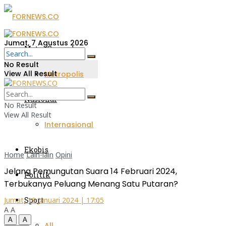
Jumat, 7 Agustus 2026
Metro Sumsel
No Result
View All Result
Metropolis
Nasional
No Result
View All Result
Internasional
Ekobis
Home
Lain-lain
Opini
Jelang Pemungutan Suara 14 Februari 2024,
Politik
Terbukanya Peluang Menang Satu Putaran?
Sport
Jumat, 19 Januari 2024 | 17:05
A
A
A
A
All