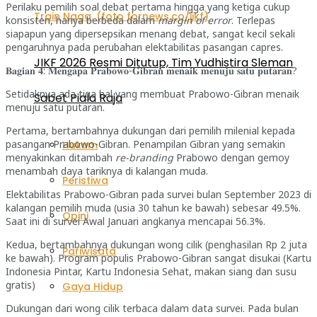
Perilaku pemilih soal debat pertama hingga yang ketiga cukup
konsisten, hanya berbeda dalam
margin of error
. Terlepas
siapapun yang dipersepsikan menang debat, sangat kecil sekali
pengaruhnya pada perubahan elektabilitas pasangan capres.
JIKF 2026 Resmi Ditutup, Tim Yudhistira Sleman
𝐁𝐚𝐠𝐢𝐚𝐧 𝟒: 𝐌𝐞𝐧𝐠𝐚𝐩𝐚 𝐏𝐫𝐚𝐛𝐨𝐰𝐨-𝐆𝐢𝐛𝐫𝐚𝐧 𝐦𝐞𝐧𝐚𝐢𝐤 𝐦𝐞𝐧𝐮𝐣𝐮 𝐬𝐚𝐭𝐮 𝐩𝐮𝐭𝐚𝐫𝐚𝐧?
Setidaknya ada tiga hal yang membuat Prabowo-Gibran menaik
Sabet Piala Raja
menuju satu putaran.
Pertama, bertambahnya dukungan dari pemilih milenial kepada
pasangan Prabowo-Gibran. Penampilan Gibran yang semakin
Hukum
menyakinkan ditambah
re-branding
Prabowo dengan gemoy
menambah daya tariknya di kalangan muda.
Peristiwa
Elektabilitas Prabowo-Gibran pada survei bulan September 2023 di
kalangan pemilih muda (usia 30 tahun ke bawah) sebesar 49.5%.
Opini
Saat ini di survei Awal Januari angkanya mencapai 56.3%.
Kedua, bertambahnya dukungan wong cilik (penghasilan Rp 2 juta
Pariwisata
ke bawah). Program populis Prabowo-Gibran sangat disukai (Kartu
Indonesia Pintar, Kartu Indonesia Sehat, makan siang dan susu
gratis)
Gaya Hidup
Dukungan dari wong cilik terbaca dalam data survei. Pada bulan