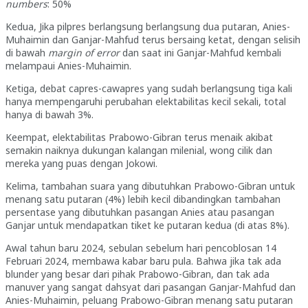
numbers
: 50%
Kedua, Jika pilpres berlangsung berlangsung dua putaran, Anies-
Muhaimin dan Ganjar-Mahfud terus bersaing ketat, dengan selisih
di bawah
margin of error
dan saat ini Ganjar-Mahfud kembali
melampaui Anies-Muhaimin.
Ketiga, debat capres-cawapres yang sudah berlangsung tiga kali
hanya mempengaruhi perubahan elektabilitas kecil sekali, total
hanya di bawah 3%.
Keempat, elektabilitas Prabowo-Gibran terus menaik akibat
semakin naiknya dukungan kalangan milenial, wong cilik dan
mereka yang puas dengan Jokowi.
Kelima, tambahan suara yang dibutuhkan Prabowo-Gibran untuk
menang satu putaran (4%) lebih kecil dibandingkan tambahan
persentase yang dibutuhkan pasangan Anies atau pasangan
Ganjar untuk mendapatkan tiket ke putaran kedua (di atas 8%).
Awal tahun baru 2024, sebulan sebelum hari pencoblosan 14
Februari 2024, membawa kabar baru pula. Bahwa jika tak ada
blunder yang besar dari pihak Prabowo-Gibran, dan tak ada
manuver yang sangat dahsyat dari pasangan Ganjar-Mahfud dan
Anies-Muhaimin, peluang Prabowo-Gibran menang satu putaran