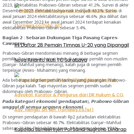
2023, elektabilitas Prabowo-Gibran sebesar 41.2%. Survei di akhir
Desember 2023 elektabilitasnya naik menjadi 43.3%. Survei di
awal Januari 2024 elektabilitasnya sebesar 46.6%. Jika dilihat dari
awal Desember 2023 ke awal Januari 2024 terdapat kenaikan
elektabilitas Prabowo-Gibran sebesar 5.4%.
𝗕𝗮𝗴𝗶𝗮𝗻 𝟮 : 𝗦𝗲𝗯𝗮𝗿𝗮𝗻 𝗗𝘂𝗸𝘂𝗻𝗴𝗮𝗻 𝗧𝗶𝗴𝗮 𝗣𝗮𝘀𝗮𝗻𝗴 𝗖𝗮𝗽𝗿𝗲𝘀-
𝗖𝗮𝘄𝗮𝗽𝗿𝗲𝘀
Ini Daftar 28 Pemain Timnas U-20 yang Dipanggil
Prabowo-Gibran mendominasi menang di berbagai segmen
pemilih. Pasangan ini hanya kalah di segmen pemilih non-muslim
Nova Arianto Ikuti TC Surabaya
(Ganjar- Mahfud yang menang), kalah juga di segmen pemilih
terpelajar (Anies- Muhaimin) yang menang.
Ada beberapa segmen pemilih lainnya yang pasangan Prabowo-
Gibran juga kalah. Tapi mayoritas segmen pemilih sudah
didominasi oleh Prabowo- Gibran.
𝙋𝙖𝙙𝙖 𝙠𝙖𝙩𝙚𝙜𝙤𝙧𝙞 𝙚𝙠𝙤𝙣𝙤𝙢𝙞 (𝙥𝙚𝙣𝙙𝙖𝙥𝙖𝙩𝙖𝙣), 𝙋𝙧𝙖𝙗𝙤𝙬𝙤-𝙂𝙞𝙗𝙧𝙖𝙣
𝙪𝙣𝙜𝙜𝙪𝙡 𝙙𝙞 𝙨𝙚𝙢𝙪𝙖 𝙨𝙚𝙜𝙢𝙚𝙣 𝙚𝙠𝙤𝙣𝙤𝙢𝙞.
Di segmen pendapatan di bawah Rp2 juta/bulan elektabilitas
Prabowo–Gibran sebesar 46.7%. Elektabilitas Ganjar–Mahfud
sebesar 29.6%. Elektabilitas Anies–Muhaimin sebesar 17.6%.
Kapolda Sumsel Irjen Pol Sandi Nugroho Diharap