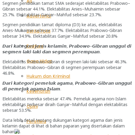
All
Segmen pendidikan tamat SMA sederajat elektabilitas Prabowo–
Gibran sebesar 44.1%. Elektabilitas Anies–Muhaimin sebesar
25.7%. Elektabilitas Ganjar–Mahfud sebesar 23.7%.
Advertorial
Segmen pendidikan tamat diploma (D3) ke atas, elektabilitas
Anies-Muhaimin sebesar 37.7%. Elektabilitas Prabowo-Gibran
Berita Foto
sebesar 34.9%. Elektabilitas Ganjar–Mahfud sebesar 20.8%
𝘿𝙖𝙧𝙞 𝙠𝙖𝙩𝙚𝙜𝙤𝙧𝙞 𝙟𝙚𝙣𝙞𝙨 𝙠𝙚𝙡𝙖𝙢𝙞𝙣, 𝙋𝙧𝙖𝙗𝙤𝙬𝙤–𝙂𝙞𝙗𝙧𝙖𝙣 𝙪𝙣𝙜𝙜𝙪𝙡 𝙙𝙞
Feature
𝙨𝙚𝙜𝙢𝙚𝙣 𝙡𝙖𝙠𝙞-𝙡𝙖𝙠𝙞 𝙙𝙖𝙣 𝙨𝙚𝙜𝙢𝙚𝙣 𝙥𝙚𝙧𝙚𝙢𝙥𝙪𝙖𝙣.
Gaya Hidup
Elektabilitas Prabowo–Gibran di segmen laki-laki sebesar 46.3%.
Elektabilitas Prabowo–Gibran di segmen perempuan sebesar
46.8%.
Hukum dan Kriminal
𝘿𝙖𝙧𝙞 𝙠𝙖𝙩𝙚𝙜𝙤𝙧𝙞 𝙥𝙚𝙢𝙚𝙡𝙪𝙠 𝙖𝙜𝙖𝙢𝙖, 𝙋𝙧𝙖𝙗𝙤𝙬𝙤–𝙂𝙞𝙗𝙧𝙖𝙣 𝙪𝙣𝙜𝙜𝙪𝙡
𝙙𝙞 𝙥𝙚𝙢𝙚𝙡𝙪𝙠 𝙖𝙜𝙖𝙢𝙖 𝙄𝙨𝙡𝙖𝙢.
Kesehatan
Elektabilitas mereka sebesar 47.4%. Pemeluk agama non-Islam
elektabilitas terbesar diraih Ganjar–Mahfud dengan elektabilitas
Opini
sebesar 53.5%.
Data lebih detail tentang dukungan kategori agama dan jenis
Peristiwa
kelamin dapat di lihat di bahan paparan yang disertakan dalam
bahan ini.