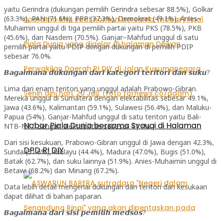
yaitu Gerindra (dukungan pemilih Gerindra sebesar 88.5%), Golkar
(63.3%), PAN (71.6%), PPP (37.3%), Demokrat (49.1%). Anies–
Muhaimin unggul di tiga pemilih partai yaitu PKS (78.5%), PKB
(45.6%), dan Nasdem (70.5%). Ganjar–Mahfud unggul di satu
pemilih partai yaitu PDIP dengan dukungan di pemilih PDIP
sebesar 76.0%.
𝘽𝙖𝙜𝙖𝙞𝙢𝙖𝙣𝙖 𝙙𝙪𝙠𝙪𝙣𝙜𝙖𝙣 𝙙𝙖𝙧𝙞 𝙠𝙖𝙩𝙚𝙜𝙤𝙧𝙞 𝙩𝙚𝙧𝙞𝙩𝙤𝙧𝙞 𝙙𝙖𝙣 𝙨𝙪𝙠𝙪?
Lima dari enam teritori yang unggul adalah Prabowo-Gibran.
Mereka unggul di Sumatera dengan elektabilitas sebesar 49.1%,
Jawa (43.6%), Kalimantan (59.1%), Sulawesi (56.4%), dan Maluku-
Papua (54%). Ganjar-Mahfud unggul di satu teritori yaitu Bali-
Nobar Piala Dunia bersama Syauqi di Halaman
NTB-NTT dengan elektabilitas sebesar 47.1%.
Dari sisi kesukuan, Prabowo-Gibran unggul di Jawa dengan 42.3%,
DPD RI DIY
Sunda (51.6%), Melayu (44.4%), Madura (47.0%), Bugis (51.0%),
Batak (62.7%), dan suku lainnya (51.9%). Anies-Muhaimin unggul di
Betawi (68.2%) dan Minang (67.2%).
Data lebih detail mengenai dukungan dari teritori dan kesukaan
dapat dilihat di bahan paparan.
𝘽𝙖𝙜𝙖𝙞𝙢𝙖𝙣𝙖 𝙙𝙖𝙧𝙞 𝙨𝙞𝙨𝙞 𝙥𝙚𝙢𝙞𝙡𝙞𝙝 𝙢𝙚𝙙𝙨𝙤𝙨?