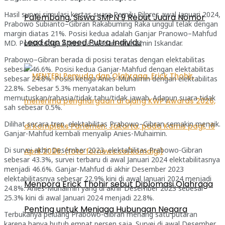
Hasil survei simulasi kertas suara Pemilu Pilpres awal Januari 2024,
Palembang, Siswa SMPN 9 Rebut Juara Nomor
Prabowo Subianto–Gibran Rakabuming Raka unggul telak dengan
margin diatas 21%. Posisi kedua adalah Ganjar Pranowo–Mahfud
Lead dan Speed Putra Individu
MD. Posisi ketiga Anies Baswedan–Muhaimin Iskandar.
Prabowo–Gibran berada di posisi teratas dengan elektabilitas
sebesar 46.6%. Posisi kedua Ganjar-Mahfud dengan elektabilitas
sebesar 24.8%. Posisi ketiga Anies-Muhaimin dengan elektabilitas
22.8%. Sebesar 5.3% menyatakan belum
memutuskan/rahasia/tidak tahu/tidak jawab. Adapun suara tidak
sah sebesar 0.5%.
Dilihat secara tren, elektabilitas Prabowo–Gibran semakin menaik.
Ganjar-Mahfud kembali menyalip Anies-Muhaimin.
Di survei akhir Desember 2023, elektabilitas Prabowo-Gibran
sebesar 43.3%, survei terbaru di awal Januari 2024 elektabilitasnya
menjadi 46.6%. Ganjar-Mahfud di akhir Desember 2023
elektabilitasnya sebesar 22.9% kini di awal Januari 2024 menjadi
Menpora Erick Thohir sebut Diplomasi Olahraga
24.8%. Anies-Muhaimin yang di akhir Desember 2023 sebesar
25.3% kini di awal Januari 2024 menjadi 22.8%.
Penting untuk Menjaga Hubungan Negara
Terbukanya peluang Prabowo-Gibran menang satu putaran
karena hanya butuh empat persen saja. Survei di awal Desember