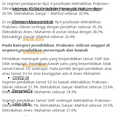
Di segmen pendapatan Rp2-4 juta/bulan elektabilitas Prabowo–
Gibran sebesar 47.0%. Elektabilitas Anies–Muhaimin sebesar
Mampu Kolaborasikan Penegak Hukum dan
26.5%. Elektabilitas Ganjar – Mahfud sebesar 20.9%.
Elemen Masyarakat
Di segmen pendapatan di atas Rp4 juta/bulan elektabilitas
Prabowo–Gibran tertinggi dengan perolehan sebesar 45.2%.
Elektabilitas Anies–Muhaimin di urutan kedua dengan 28.3%.
Elektabilitas Ganjar–Mahfud sebesar 20.4%.
Sepak Bola
𝙋𝙖𝙙𝙖 𝙠𝙖𝙩𝙚𝙜𝙤𝙧𝙞 𝙥𝙚𝙣𝙙𝙞𝙙𝙞𝙠𝙖𝙣, 𝙋𝙧𝙖𝙗𝙤𝙬𝙤–𝙂𝙞𝙗𝙧𝙖𝙣 𝙪𝙣𝙜𝙜𝙪𝙡 𝙙𝙞
𝙨𝙚𝙜𝙢𝙚𝙣 𝙥𝙚𝙣𝙙𝙞𝙙𝙞𝙠𝙖𝙣 𝙢𝙚𝙣𝙚𝙣𝙜𝙖𝙝 𝙙𝙖𝙣 𝙗𝙖𝙬𝙖𝙝.
Sriwijaya FC
Pendidikan menengah yaitu yang berpendidikan tamat SMP dan
SMA sederajat. Pendidikan bawah yaitu yang berpendidikan tidak
Ragam Sport
tamat/tamat SD sederajat. Pada pemilih dengan pendidikan atas
atau tamat D3 ke atas keunggulan ada di Anies-Muhaimin.
COVID-19
Segmen pendidikan tamat SD ke bawah elektabilitas Prabowo–
Gibran sebesar 51.3%. Elektabilitas Ganjar–Mahfud sebesar 23.6%.
FornewsTv
Elektabilitas Anies–Muhaimin sebesar 18.3%.
Segmen pendidikan tamat SMP sederajat elektabilitas Prabowo–
Lain-lain
Gibran sebesar 46.1%. Elektabilitas Ganjar–Mahfud sebesar 29.5%.
Elektabilitas Anies–Muhaimin sebesar 21.0%.