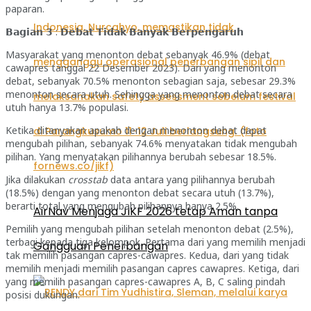
paparan.
𝗕𝗮𝗴𝗶𝗮𝗻 𝟯 : 𝗗𝗲𝗯𝗮𝘁 𝗧𝗶𝗱𝗮𝗸 𝗕𝗮𝗻𝘆𝗮𝗸 𝗕𝗲𝗿𝗽𝗲𝗻𝗴𝗮𝗿𝘂𝗵
Masyarakat yang menonton debat sebanyak 46.9% (debat
cawapres tanggal 22 Desember 2023). Dari yang menonton
debat, sebanyak 70.5% menonton sebagian saja, sebesar 29.3%
menonton secara utuh. Sehingga yang menonton debat secara
utuh hanya 13.7% populasi.
Ketika ditanyakan apakah dengan menonton debat dapat
mengubah pilihan, sebanyak 74.6% menyatakan tidak mengubah
pilihan. Yang menyatakan pilihannya berubah sebesar 18.5%.
Jika dilakukan
crosstab
data antara yang pilihannya berubah
(18.5%) dengan yang menonton debat secara utuh (13.7%),
berarti total yang mengubah pilihannya hanya 2.5%.
AirNav Menjaga JIKF 2026 tetap Aman tanpa
Pemilih yang mengubah pilihan setelah menonton debat (2.5%),
terbagi kepada tiga kelompok. Pertama dari yang memilih menjadi
Gangguan Penerbangan
tak memilih pasangan capres-cawapres. Kedua, dari yang tidak
memilih menjadi memilih pasangan capres cawapres. Ketiga, dari
yang memilih pasangan capres-cawapres A, B, C saling pindah
posisi dukungan.