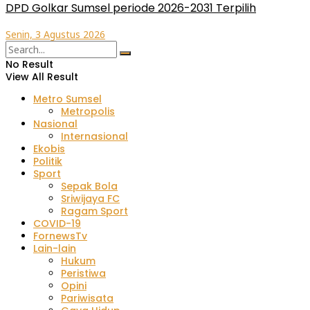
DPD Golkar Sumsel periode 2026-2031 Terpilih
Senin, 3 Agustus 2026
No Result
View All Result
Metro Sumsel
Metropolis
Nasional
Internasional
Ekobis
Politik
Sport
Sepak Bola
Sriwijaya FC
Ragam Sport
COVID-19
FornewsTv
Lain-lain
Hukum
Peristiwa
Opini
Pariwisata