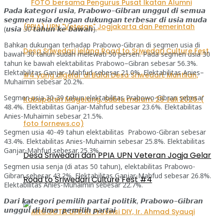
𝙋𝙖𝙙𝙖 𝙠𝙖𝙩𝙚𝙜𝙤𝙧𝙞 𝙪𝙨𝙞𝙖, 𝙋𝙧𝙖𝙗𝙤𝙬𝙤–𝙂𝙞𝙗𝙧𝙖𝙣 𝙪𝙣𝙜𝙜𝙪𝙡 𝙙𝙞 𝙨𝙚𝙢𝙪𝙖
𝙨𝙚𝙜𝙢𝙚𝙣 𝙪𝙨𝙞𝙖 𝙙𝙚𝙣𝙜𝙖𝙣 𝙙𝙪𝙠𝙪𝙣𝙜𝙖𝙣 𝙩𝙚𝙧𝙗𝙚𝙨𝙖𝙧 𝙙𝙞 𝙪𝙨𝙞𝙖 𝙢𝙪𝙙𝙖
(𝙪𝙨𝙞𝙖
30
𝙩𝙖𝙝𝙪𝙣 𝙠𝙚 𝙗𝙖𝙬𝙖𝙝).
Bahkan dukungan terhadap Prabowo-Gibran di segmen usia di
bawah 30 tahun sudah melewati 50 persen. Pada segmen usia 30
tahun ke bawah elektabilitas Prabowo–Gibran sebesar 56.3%.
Elektabilitas Ganjar–Mahfud sebesar 21.0%. Elektabilitas Anies–
Muhaimin sebesar 20.2%.
Segmen usia 30-39 tahun elektabilitas Prabowo-Gibran sebesar
48.4%. Elektabilitas Ganjar-Mahfud sebesar 23.6%. Elektabilitas
Anies-Muhaimin sebesar 21.5%.
Segmen usia 40-49 tahun elektabilitas Prabowo-Gibran sebesar
43.4%. Elektabilitas Anies-Muhaimin sebesar 25.8%. Elektabilitas
Ganjar-Mahfud sebesar 25.3%.
Desa Sriwedari dan PPIA UPN Veteran Jogja Gelar
Segmen usia senja (di atas 50 tahun), elektabilitas Prabowo-
Gibran sebesar 43.2%. Elektabilitas Ganjar-Mahfud sebesar 26.8%.
Road to Sriwedari Culture Fest #4
Elektabilitas Anies-Muhaimin sebesar 22.7%.
𝘿𝙖𝙧𝙞 𝙠𝙖𝙩𝙚𝙜𝙤𝙧𝙞 𝙥𝙚𝙢𝙞𝙡𝙞𝙝 𝙥𝙖𝙧𝙩𝙖𝙞 𝙥𝙤𝙡𝙞𝙩𝙞𝙠, 𝙋𝙧𝙖𝙗𝙤𝙬𝙤–𝙂𝙞𝙗𝙧𝙖𝙣
𝙪𝙣𝙜𝙜𝙪𝙡 𝙙𝙞 𝙡𝙞𝙢𝙖 𝙥𝙚𝙢𝙞𝙡𝙞𝙝 𝙥𝙖𝙧𝙩𝙖𝙞