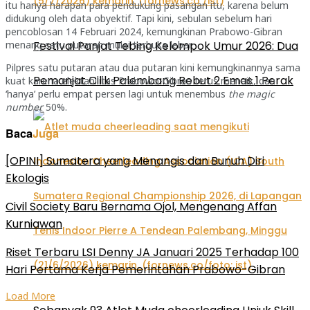
itu hanya harapan para pendukung pasangan itu, karena belum
didukung oleh data obyektif. Tapi kini, sebulan sebelum hari
pencoblosan 14 Februari 2024, kemungkinan Prabowo-Gibran
Festival Panjat Tebing Kelompok Umur 2026: Dua
menang satu putaran mulai terbuka lebar.
Pilpres satu putaran atau dua putaran kini kemungkinannya sama
Pemanjat Cilik Palembang Rebut 2 Emas 1 Perak
kuat karena elektabilitas Prabowo-Gibran terus menaik, dan
‘hanya’ perlu empat persen lagi untuk menembus
the magic
number
50%.
Baca
Juga
[OPINI] Sumatera yang Menangis dan Bunuh Diri
Ekologis
Civil Society Baru Bernama Ojol, Mengenang Affan
Kurniawan
Riset Terbaru LSI Denny JA Januari 2025 Terhadap 100
Hari Pertama Kerja Pemerintahan Prabowo-Gibran
Load More