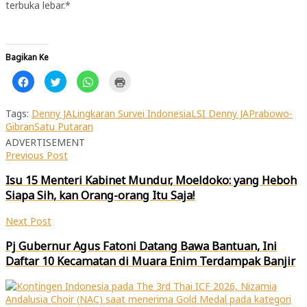
terbuka lebar.*
Bagikan Ke
Klik
Klik
Klik
Klik
untuk
untuk
untuk
untuk
membagikan
berbagi
berbagi
mencetak(Membuka
di
pada
di
di
Facebook(Membuka
Twitter(Membuka
WhatsApp(Membuka
jendela
Tags:
Denny JA
Lingkaran Survei Indonesia
LSI Denny JA
Prabowo-
di
di
di
yang
Gibran
Satu Putaran
jendela
jendela
jendela
baru)
yang
yang
yang
ADVERTISEMENT
baru)
baru)
baru)
Previous Post
Isu 15 Menteri Kabinet Mundur, Moeldoko: yang Heboh
Siapa Sih, kan Orang-orang Itu Saja!
Next Post
Pj Gubernur Agus Fatoni Datang Bawa Bantuan, Ini
Daftar 10 Kecamatan di Muara Enim Terdampak Banjir