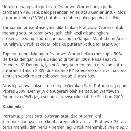
Untuk menang satu putaran, Prabowo-Gibran hanya perlu
tambahan 4%. Tapi, baik pasangan Anies atau Ganjar untuk lolos
putaran kedua (33.3%) butuh tambahan dukungan di atas 8%.
Tambahan prosentase yang dibutuhkan Prabowo- Gibran untuk
menang satu putaran (4%) jauh lebih kecil dibandingkan
prosentase yang dibutuhkan pasangan Ganjar- Mahfud dan Anies-
Muhaimin, untuk sekedar lolos ke putaran kedua (di atas 8%).
Tapi memang dukungan Prabowo-Gibran belum mencapai 50%.
Berbeda dengan SBY-Boediono di tahun 2009. Pada saat itu
founder LSI Denny JA, yakni Denny JA, memimpin gerakan satu
putaran di tahun 2009, dukungan SBY Boediono di survei nasional
sebulan sebelum pencoblosan sudah di atas 50%.
Atas kiprahnya sukses memimpin Gerakan Satu Putaran saja pada
Pilpres 2009, Denny JA dianugerahi oleh Persatuan Wartawan
Indonesia (PWI) Jaya sebagai “Newsmaker of the Election 2009”
𝐊𝐞𝐬𝐢𝐦𝐩𝐮𝐥𝐚𝐧
Pertama, pilpres satu putaran atau dua putaran kini
kemungkinannya sama kuat karena elektabilitas Prabowo-Gibran
terus menaik, dan perlu 4 persen lagi untuk menembus
the magic