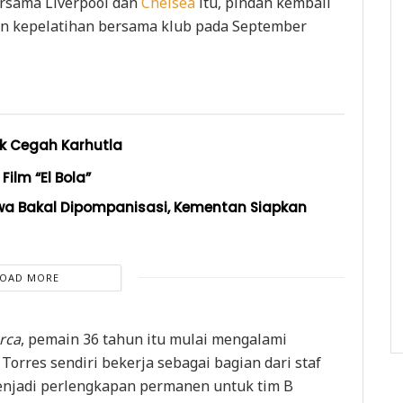
ersama Liverpool dan
Chelsea
itu, pindah kembali
an kepelatihan bersama klub pada September
k Cegah Karhutla
Film “El Bola”
wa Bakal Dipompanisasi, Kementan Siapkan
LOAD MORE
rca
, pemain 36 tahun itu mulai mengalami
Torres sendiri bekerja sebagai bagian dari staf
 menjadi perlengkapan permanen untuk tim B