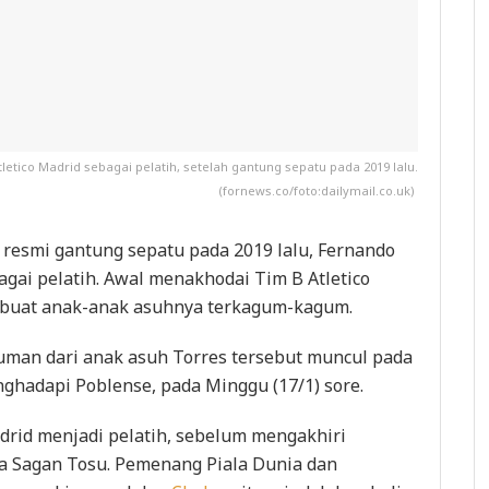
letico Madrid sebagai pelatih, setelah gantung sepatu pada 2019 lalu.
(fornews.co/foto:dailymail.co.uk)
resmi gantung sepatu pada 2019 lalu, Fernando
gai pelatih. Awal menakhodai Tim B Atletico
mbuat anak-anak asuhnya terkagum-kagum.
man dari anak asuh Torres tersebut muncul pada
enghadapi Poblense, pada Minggu (17/1) sore.
drid menjadi pelatih, sebelum mengakhiri
 Sagan Tosu. Pemenang Piala Dunia dan