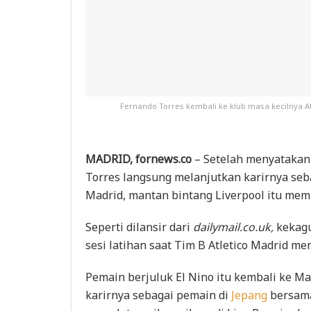
Fernando Torres kembali ke klub masa kecilnya At
MADRID, fornews.co
– Setelah menyatakan 
Torres langsung melanjutkan karirnya seba
Madrid, mantan bintang Liverpool itu me
Seperti dilansir
dari
dailymail.co.uk,
kekagu
sesi latihan saat Tim B Atletico Madrid m
Pemain berjuluk El Nino itu kembali ke Ma
karirnya sebagai pemain di
Jepang
bersama