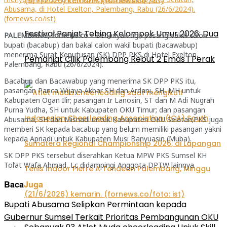
Abusama, di Hotel Exelton, Palembang, Rabu (26/6/2024).
(fornews.co/ist)
Festival Panjat Tebing Kelompok Umur 2026: Dua
PALEMBANG, fornews.co –
Sebanyak tiga pasang bakal calon
bupati (bacabup) dan bakal calon wakil bupati (bacawabup)
menerima Surat Keputusan (SK) DPP PKS di Hotel Exelton,
Pemanjat Cilik Palembang Rebut 2 Emas 1 Perak
Palembang, Rabu (26/6/2024).
Bacabup dan Bacawabup yang menerima SK DPP PKS itu,
pasangan Panca Wijaya Akbar SH dan Ardani, SH, MH untuk
Kabupaten Ogan Ilir; pasangan Ir Lanosin, ST dan M Adi Nugrah
Purna Yudha, SH untuk Kabupaten OKU Timur; dan pasangan
Abusama, SH dan Misnadi untuk Kabupaten OKU Selatan;PKS juga
memberi SK kepada bacabup yang belum memiliki pasangan yakni
kepada Apriadi untuk Kabupaten Musi Banyuasin (Muba).
SK DPP PKS tersebut diserahkan Ketua MPW PKS Sumsel KH
Tol’at Wafa Ahmad, Lc didampingi Anggota DPTW lainnya.
Baca
Juga
Bupati Abusama Selipkan Permintaan kepada
Gubernur Sumsel Terkait Prioritas Pembangunan OKU