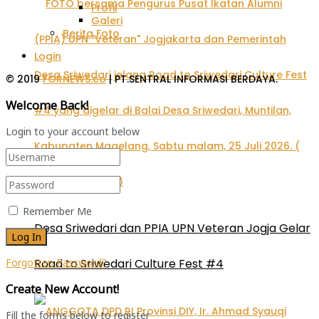
Profil
Galeri
Berita Foto
Login
© 2019
FORNEWS.co
| PT.SENTRAL INFORMASI BERDAYA.
Welcome Back!
Login to your account below
Remember Me
Desa Sriwedari dan PPIA UPN Veteran Jogja Gelar
Road to Sriwedari Culture Fest #4
Forgotten Password?
Create New Account!
Fill the forms below to register