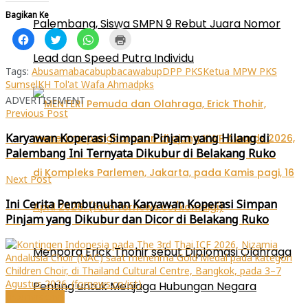
Bagikan Ke
Palembang, Siswa SMPN 9 Rebut Juara Nomor
Klik
Klik
Klik
Klik
untuk
untuk
untuk
untuk
membagikan
berbagi
berbagi
mencetak(Membuka
Lead dan Speed Putra Individu
di
pada
di
di
Facebook(Membuka
Twitter(Membuka
WhatsApp(Membuka
jendela
Tags:
Abusama
bacabup
bacawabup
DPP PKS
Ketua MPW PKS
di
di
di
yang
Sumsel
KH Tol'at Wafa Ahmad
pks
jendela
jendela
jendela
baru)
yang
yang
yang
ADVERTISEMENT
baru)
baru)
baru)
Previous Post
Karyawan Koperasi Simpan Pinjam yang Hilang di
Palembang Ini Ternyata Dikubur di Belakang Ruko
Next Post
Ini Cerita Pembunuhan Karyawan Koperasi Simpan
Pinjam yang Dikubur dan Dicor di Belakang Ruko
Menpora Erick Thohir sebut Diplomasi Olahraga
Penting untuk Menjaga Hubungan Negara
Internasional