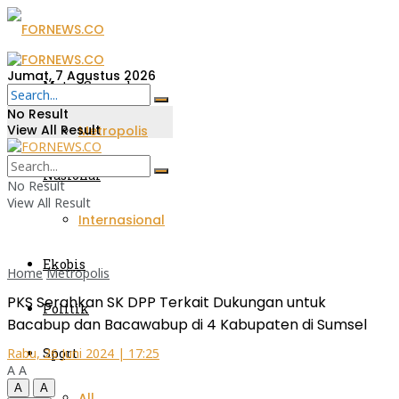
Jumat, 7 Agustus 2026
Metro Sumsel
No Result
View All Result
Metropolis
Nasional
No Result
View All Result
Internasional
Ekobis
Home
Metropolis
PKS Serahkan SK DPP Terkait Dukungan untuk
Politik
Bacabup dan Bacawabup di 4 Kabupaten di Sumsel
Sport
Rabu, 26 Juni 2024 | 17:25
A
A
A
A
All