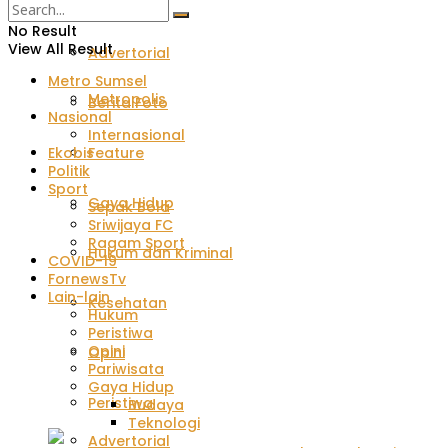
All
No Result
View All Result
Advertorial
Metro Sumsel
Metropolis
Berita Foto
Nasional
Internasional
Feature
Ekobis
Politik
Sport
Gaya Hidup
Sepak Bola
Sriwijaya FC
Ragam Sport
Hukum dan Kriminal
COVID-19
FornewsTv
Lain-lain
Kesehatan
Hukum
Peristiwa
Opini
Opini
Pariwisata
Gaya Hidup
Peristiwa
Budaya
Teknologi
Advertorial