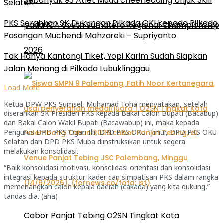
Sebanyak 93 Atlet Muda cheerleading Unjuk Skill
Selatan
PKS Serahkan SK Dukungan Pilkada OKI kepada Pilkada
pada ICA South Sumatera Regional Championship
Pasangan Muchendi Mahzareki – Supriyanto
2026
Tak Hanya Kantongi Tiket, Yopi Karim Sudah Siapkan
Jalan Menang di Pilkada Lubuklinggau
Load More
Ketua DPW PKS Sumsel, Muhamad Toha menyatakan, setelah
diserahkan SK Presiden PKS kepada Bakal Calon Bupati (Bacabup)
dan Bakal Calon Wakil Bupati (Bacawabup) ini, maka kepada
Pengurus DPD PKS Ogan Ilir, DPD PKS OKU Timur, DPD PKS OKU
Selatan dan DPD PKS Muba diinstruksikan untuk segera
melakukan konsolidasi.
“Baik konsolidasi motivasi, konsolidasi orientasi dan konsolidasi
integrasi kepada struktur, kader dan simpatisan PKS dalam rangka
memenangkan calon kepala daerah (cakada) yang kita dukung,”
tandas dia. (aha)
Cabor Panjat Tebing O2SN Tingkat Kota