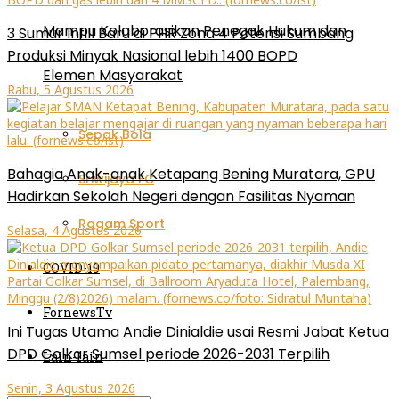
Mampu Kolaborasikan Penegak Hukum dan
3 Sumur Infill Baru di PHR Zona 4 Potensi Sumbang
Produksi Minyak Nasional lebih 1400 BOPD
Elemen Masyarakat
Rabu, 5 Agustus 2026
Sepak Bola
Bahagia Anak-anak Ketapang Bening Muratara, GPU
Sriwijaya FC
Hadirkan Sekolah Negeri dengan Fasilitas Nyaman
Ragam Sport
Selasa, 4 Agustus 2026
COVID-19
FornewsTv
Ini Tugas Utama Andie Dinialdie usai Resmi Jabat Ketua
DPD Golkar Sumsel periode 2026-2031 Terpilih
Lain-lain
Senin, 3 Agustus 2026