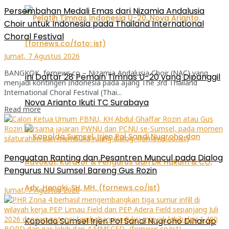
Persembahan Medali Emas dari Nizamia Andalusia
Choir untuk Indonesia pada Thailand International
Choral Festival
Jumat, 7 Agustus 2026
BANGKOK, fornews.co – Nizamia Andalusia Choir (NAC) yang
Ini Daftar 28 Pemain Timnas U-20 yang Dipanggil
menjadi kontingen Indonesia pada ajang The 3rd Thailand
International Choral Festival (Thai...
Nova Arianto Ikuti TC Surabaya
Read more
Penguatan Ranting dan Pesantren Muncul pada Dialog
Pengurus NU Sumsel Bareng Gus Rozin
Jumat, 7 Agustus 2026
Kapolda Sumsel Irjen Pol Sandi Nugroho Diharap