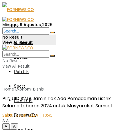
Minggu, 9 Agustus 2026
Metro Sumsel
No Result
View All Result
Nasional
Ekobis
No Result
View All Result
Politik
Sport
Home
Ekonomi Bisnis
PLN UID S2JB Jamin Tak Ada Pemadaman Listrik
COVID-19
Selama Lebaran 2024 untuk Masyarakat Sumsel
FornewsTv
Sabtu, 6 April 2024 | 10:45
A
A
A
A
Lain-lain