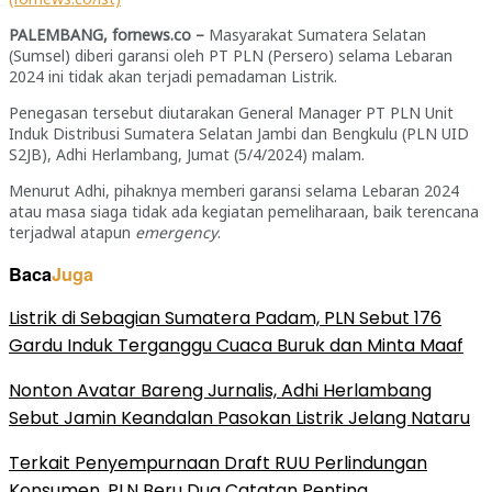
PALEMBANG, fornews.co –
Masyarakat Sumatera Selatan
(Sumsel) diberi garansi oleh PT PLN (Persero) selama Lebaran
2024 ini tidak akan terjadi pemadaman Listrik.
Penegasan tersebut diutarakan General Manager PT PLN Unit
Induk Distribusi Sumatera Selatan Jambi dan Bengkulu (PLN UID
S2JB), Adhi Herlambang, Jumat (5/4/2024) malam.
Menurut Adhi, pihaknya memberi garansi selama Lebaran 2024
atau masa siaga tidak ada kegiatan pemeliharaan, baik terencana
terjadwal atapun
emergency
.
Baca
Juga
Listrik di Sebagian Sumatera Padam, PLN Sebut 176
Gardu Induk Terganggu Cuaca Buruk dan Minta Maaf
Nonton Avatar Bareng Jurnalis, Adhi Herlambang
Sebut Jamin Keandalan Pasokan Listrik Jelang Nataru
Terkait Penyempurnaan Draft RUU Perlindungan
Konsumen, PLN Beru Dua Catatan Penting