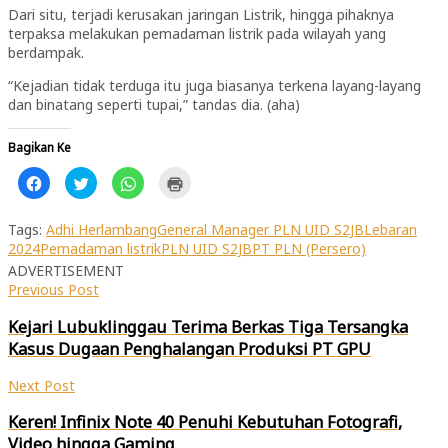
Dari situ, terjadi kerusakan jaringan Listrik, hingga pihaknya
terpaksa melakukan pemadaman listrik pada wilayah yang
berdampak.
“Kejadian tidak terduga itu juga biasanya terkena layang-layang
dan binatang seperti tupai,” tandas dia. (aha)
Bagikan Ke
Klik
Klik
Klik
Klik
untuk
untuk
untuk
untuk
membagikan
berbagi
berbagi
mencetak(Membuka
di
pada
di
di
Facebook(Membuka
Twitter(Membuka
WhatsApp(Membuka
jendela
Tags:
Adhi Herlambang
General Manager PLN UID S2JB
Lebaran
di
di
di
yang
2024
Pemadaman listrik
PLN UID S2JB
PT PLN (Persero)
jendela
jendela
jendela
baru)
yang
yang
yang
ADVERTISEMENT
baru)
baru)
baru)
Previous Post
Kejari Lubuklinggau Terima Berkas Tiga Tersangka
Kasus Dugaan Penghalangan Produksi PT GPU
Next Post
Keren! Infinix Note 40 Penuhi Kebutuhan Fotografi,
Video hingga Gaming