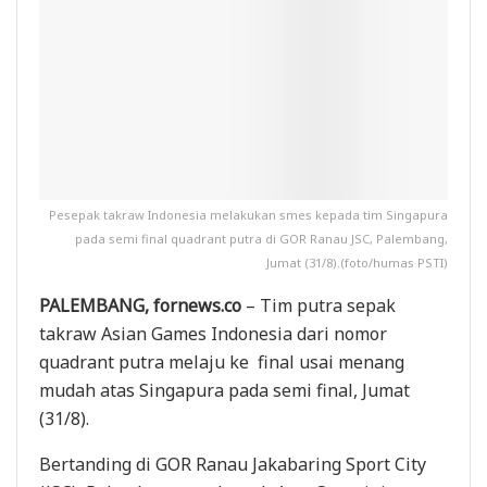
Pesepak takraw Indonesia melakukan smes kepada tim Singapura
pada semi final quadrant putra di GOR Ranau JSC, Palembang,
Jumat (31/8).(foto/humas PSTI)
PALEMBANG, fornews.co
– Tim putra sepak
takraw Asian Games Indonesia dari nomor
quadrant putra melaju ke final usai menang
mudah atas Singapura pada semi final, Jumat
(31/8).
Bertanding di GOR Ranau Jakabaring Sport City