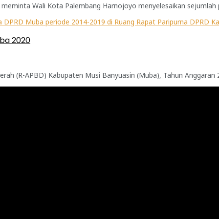
meminta Wali Kota Palembang Harnojoyo menyelesaikan sejumlah per
uba 2020
ah (R-APBD) Kabupaten Musi Banyuasin (Muba), Tahun Anggaran 2020