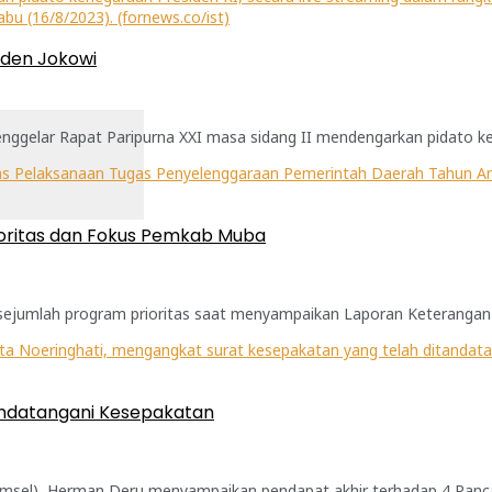
iden Jokowi
elar Rapat Paripurna XXI masa sidang II mendengarkan pidato kene
ioritas dan Fokus Pemkab Muba
sejumlah program prioritas saat menyampaikan Laporan Keterangan 
andatangani Kesepakatan
msel), Herman Deru menyampaikan pendapat akhir terhadap 4 Rancan