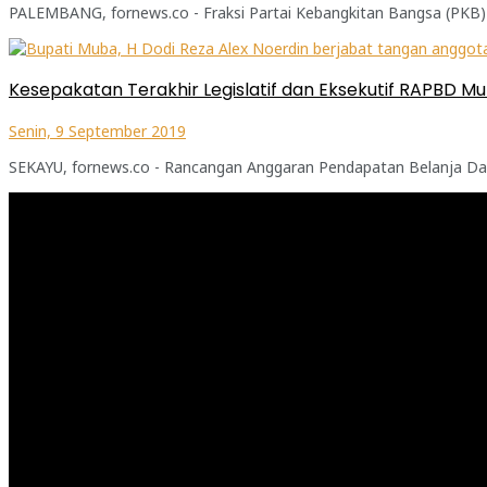
PALEMBANG, fornews.co - Fraksi Partai Kebangkitan Bangsa (PKB) 
Kesepakatan Terakhir Legislatif dan Eksekutif RAPBD M
Senin, 9 September 2019
SEKAYU, fornews.co - Rancangan Anggaran Pendapatan Belanja Daer
Pemutar
Video