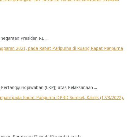
garaan Presiden RI, ...
Pertanggungjawaban (LKPJ) atas Pelaksanaan ...
gan Peraturan Daerah (Raperda), pada ...