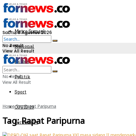
Metro Sumsel
Sabtu, 8 Agustus 2026
No Result
Nasional
View All Result
Ekobis
No Result
Politik
View All Result
Sport
Home
Tag
Rapat Paripurna
COVID-19
Tag:
Rapat Paripurna
FornewsTv