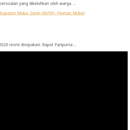
soalan yang dikeluhkan oleh warga. ...
 resmi disepakati. Rapat Paripurna ...