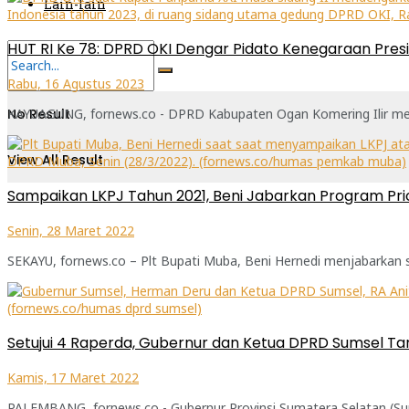
Lain-lain
HUT RI Ke 78: DPRD OKI Dengar Pidato Kenegaraan Pres
Rabu, 16 Agustus 2023
KAYUAGUNG, fornews.co - DPRD Kabupaten Ogan Komering Ilir mengg
No Result
View All Result
Sampaikan LKPJ Tahun 2021, Beni Jabarkan Program Pr
Senin, 28 Maret 2022
SEKAYU, fornews.co – Plt Bupati Muba, Beni Hernedi menjabarkan 
Setujui 4 Raperda, Gubernur dan Ketua DPRD Sumsel T
Kamis, 17 Maret 2022
PALEMBANG, fornews.co - Gubernur Provinsi Sumatera Selatan (Su