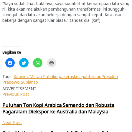
“Saya sudah lihat buktinya, saya sudah lihat kemampuan kita yang
ril, kita akan melakukan pembangunan transformasi ini sungguh-
sungguh dan kita akan bekerja dengan sangat cepat. Kita akan
bekerja dengan sangat luar biasa,” tandas dia. (kaf)
Bagikan Ke
Klik
Klik
Klik
Klik
untuk
untuk
untuk
untuk
membagikan
berbagi
berbagi
mencetak(Membuka
di
pada
di
di
Facebook(Membuka
Twitter(Membuka
WhatsApp(Membuka
jendela
Tags:
Kabinet Merah Putih
kerja keras
kesejahteraan
Presiden
di
di
di
yang
Prabowo Subianto
jendela
jendela
jendela
baru)
yang
yang
yang
ADVERTISEMENT
baru)
baru)
baru)
Previous Post
Puluhan Ton Kopi Arabica Semendo dan Robusta
Pagaralam Diekspor ke Australia dan Malaysia
Next Post