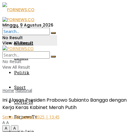
Minggu, 9 Agustus 2026
Metro Sumsel
No Result
View All Result
Nasional
Ekobis
No Result
View All Result
Politik
Sport
Home
Nasional
Ini Alasan Presiden Prabowo Subianto Bangga dengan
COVID-19
Kerja Keras Kabinet Merah Putih
FornewsTv
Senin, 20 Januari 2025 | 13:45
A
A
A
A
Lain-lain