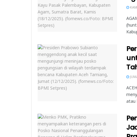
KAMI
AGAM
(hunt
Kabup
Pe
un
Tah
JUMA
ACEH
meny
atau 
Pe
Jad
Pra