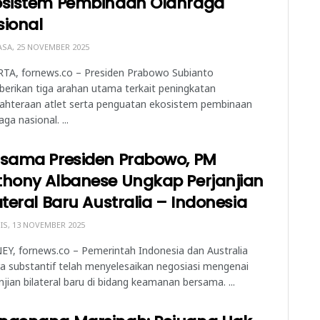
osistem Pembinaan Olahraga
sional
SA, 25 NOVEMBER 2025
RTA, fornews.co – Presiden Prabowo Subianto
erikan tiga arahan utama terkait peningkatan
jahteraan atlet serta penguatan ekosistem pembinaan
aga nasional. ...
rsama Presiden Prabowo, PM
thony Albanese Ungkap Perjanjian
ateral Baru Australia – Indonesia
S, 13 NOVEMBER 2025
Y, fornews.co – Pemerintah Indonesia dan Australia
a substantif telah menyelesaikan negosiasi mengenai
njian bilateral baru di bidang keamanan bersama. ...