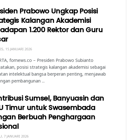
siden Prabowo Ungkap Posisi
ategis Kalangan Akademisi
hadapan 1.200 Rektor dan Guru
sar
S, 15 JANUARI 2026
RTA, fornews.co – Presiden Prabowo Subianto
takan, posisi strategis kalangan akademisi sebagai
tan intelektual bangsa berperan penting, menjawab
angan pembangunan ...
tribusi Sumsel, Banyuasin dan
U Timur untuk Swasembada
ngan Berbuah Penghargaan
sional
, 7 JANUARI 2026