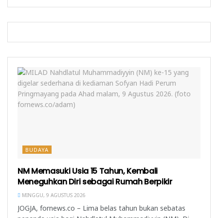
n
e
l
u
d
l
a
)
e
a
y
l
y
a
a
a
n
y
n
g
a
g
b
n
b
a
g
a
r
b
r
u
a
u
)
r
)
u
)
BUDAYA
NM Memasuki Usia 15 Tahun, Kembali
Meneguhkan Diri sebagai Rumah Berpikir
MINGGU, 9 AGUSTUS 2026
JOGJA, fornews.co – Lima belas tahun bukan sebatas