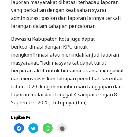
laporan masyarakat dibatasi terhadap laporan
yang berkaitan dengan keabsahan syarat
administrasi paslon dan laporan lainnya terkait
larangan dalam tahapan pencalonan.
Bawaslu Kabupaten Kota juga dapat
berkoordinasi dengan KPU untuk
mengkonfirmasi atau menindaklanjuti laporan
masyarakat. “Jadi masyarakat dapat turut
berperan aktif untuk bersama – sama mengawal
dan mensukseskan tahapan pemilihan serentak
tahun 2020 dengan memberikan tanggapan dan
laporan mulai dari tanggal 4 sampai dengan 8
September 2020,” tutupnya. (lim)
Bagikan Ke
K
K
K
K
l
l
l
l
i
i
i
i