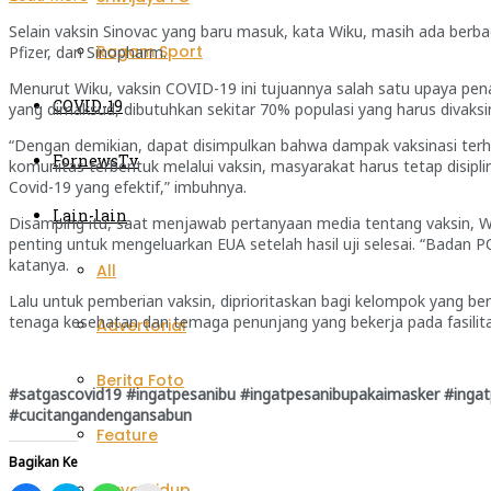
Selain vaksin Sinovac yang baru masuk, kata Wiku, masih ada berb
Ragam Sport
Pfizer, dan Sinopharm.
Menurut Wiku, vaksin COVID-19 ini tujuannya salah satu upaya pe
COVID-19
yang dimaksud, dibutuhkan sekitar 70% populasi yang harus divaksi
“Dengan demikian, dapat disimpulkan bahwa dampak vaksinasi terha
FornewsTv
komunitas terbentuk melalui vaksin, masyarakat harus tetap disip
Covid-19 yang efektif,” imbuhnya.
Lain-lain
Disamping itu, saat menjawab pertanyaan media tentang vaksin, Wi
penting untuk mengeluarkan EUA setelah hasil uji selesai. “Badan
katanya.
All
Lalu untuk pemberian vaksin, diprioritaskan bagi kelompok yang ber
tenaga kesehatan dan temaga penunjang yang bekerja pada fasilita
Advertorial
Berita Foto
#satgascovid19 #ingatpesanibu #ingatpesanibupakaimasker #ingat
#cucitangandengansabun
Feature
Bagikan Ke
Gaya Hidup