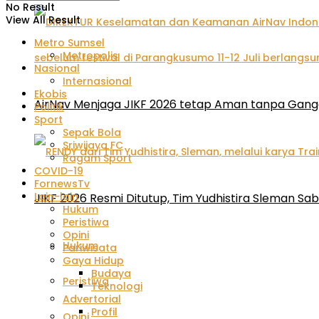
No Result
View All Result
Metro Sumsel
Metropolis
Nasional
Internasional
Ekobis
AirNav Menjaga JIKF 2026 tetap Aman tanpa Gan
Politik
Sport
Sepak Bola
Sriwijaya FC
Ragam Sport
COVID-19
FornewsTv
Lain-lain
JIKF 2026 Resmi Ditutup, Tim Yudhistira Sleman Sab
Hukum
Peristiwa
Opini
Hukum
Pariwisata
Gaya Hidup
Budaya
Peristiwa
Teknologi
Advertorial
Profil
Opini