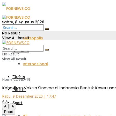
Sabtu, 8 Agustus 2026
Metro Sumsel
No Result
View All Result
Metropolis
Nasional
No Result
View All Result
Internasional
Ekobis
Home
COVID-19
Kehadiran Vaksin Sinovac di Indonesia Bentuk Keseriu
Politik
Rabu, 9 Desember 2020 | 17:47
A
A
Sport
A
A
Reset
All