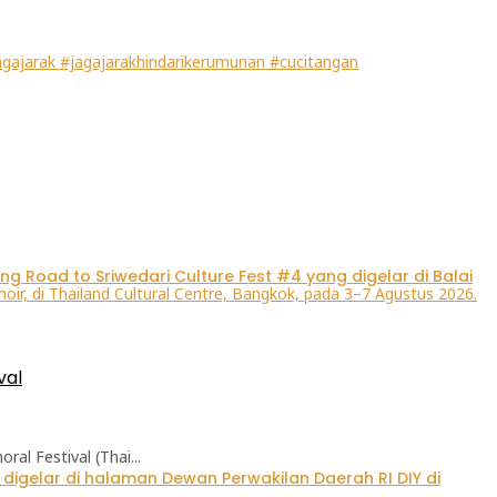
gajarak #jagajarakhindarikerumunan #cucitangan
val
l Festival (Thai...