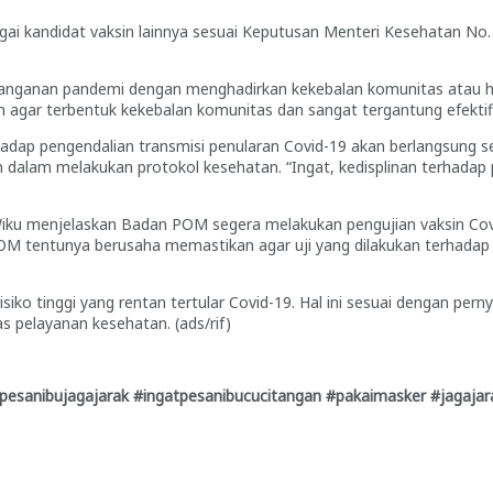
agai kandidat vaksin lainnya sesuai Keputusan Menteri Kesehatan N
nanganan pandemi dengan menghadirkan kekebalan komunitas atau her
n agar terbentuk kekebalan komunitas dan sangat tergantung efektifi
dap pengendalian transmisi penularan Covid-19 akan berlangsung sec
lin dalam melakukan protokol kesehatan. “Ingat, kedisplinan terha
ku menjelaskan Badan POM segera melakukan pengujian vaksin Covid-1
 POM tentunya berusaha memastikan agar uji yang dilakukan terhadap
isiko tinggi yang rentan tertular Covid-19. Hal ini sesuai dengan pe
s pelayanan kesehatan. (ads/rif)
pesanibujagajarak #ingatpesanibucucitangan #pakaimasker #jagajar