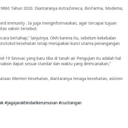
o. 9860 Tahun 2020. Diantaranya AstraZeneca, BioFarma, Moderna,
d immunity . Ia juga menginformasikan, agar tercapai tujuan
tas vaksin tersebut.
ara bertahap,” lanjutnya. Oleh karena itu, sebelum kekebalan
dap protokol kesehatan tetap merupakan kunci utama penangangan
9 Sinovac yang baru tiba di tanah air. Pengujian itu adalah hal
 vaksin dapat sesuai standar dan waktu yang direncanakan,”
rnyataan Menteri Kesehatan, diantaranya tenaga kesehatan, asisten
ak #jagajarakhindarikerumunan #cucitangan