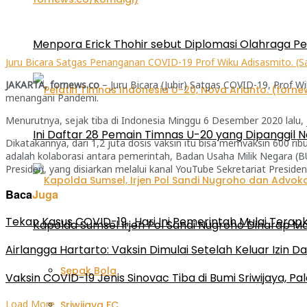
Menpora Erick Thohir sebut Diplomasi Olahraga P
Juru Bicara Satgas Penanganan COVID-19 Prof Wiku Adisasmito. (
JAKARTA, fornews.co
– Juru Bicara (Jubir) Satgas COVID-19, Prof
menangani Pandemi.
Menurutnya, sejak tiba di Indonesia Minggu 6 Desember 2020 lalu, 
Ini Daftar 28 Pemain Timnas U-20 yang Dipanggil N
Dikatakannya, dari 1,2 juta dosis vaksin itu bisa memvaksin 600 r
adalah kolaborasi antara pemerintah, Badan Usaha Milik Negara (
Presiden, yang disiarkan melalui kanal YouTube Sekretariat Presiden,
Baca
Juga
Tekan Kasus COVID-19, Hari Ini Pemerintah Mulai Terap
Kapolda Sumsel Irjen Pol Sandi Nugroho Diharap
Airlangga Hartarto: Vaksin Dimulai Setelah Keluar Izin 
Sepak Bola
Vaksin COVID-19 Jenis Sinovac Tiba di Bumi Sriwijaya, P
Load More
Sriwijaya FC