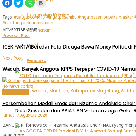
Klik
Klik
Klik
Klik
untuk
untuk
untuk
untuk
membagikan
berbagi
berbagi
mencetak(Membuka
di
pada
di
di
Hukum dan Kriminal
Facebook(Membuka
Twitter(Membuka
WhatsApp(Membuka
jendela
Tags:
#satgascovid19 #ingatpesanibu #ingatpesanibupakaimasker #
di
di
di
yang
#cucitangandengansabun
jendela
jendela
jendela
baru)
yang
yang
yang
ADVERTISEMENT
Kesehatan
baru)
baru)
baru)
Previous Post
Opini
[CEK FAKTA]Beredar Foto Diduga Bawa Money Politic di R
Next Post
Peristiwa
Waduh, Banyak Anggota KPPS Terpapar COVID-19 Namun
Internasional
Persembahan Medali Emas dari Nizamia Andalusia Choir u
Desa Sriwedari dan PPIA UPN Veteran Jogja Gelar R
Jumat, 7 Agustus 2026
BANGKOK, fornews.co – Nizamia Andalusia Choir (NAC) yang menjadi 
Read more