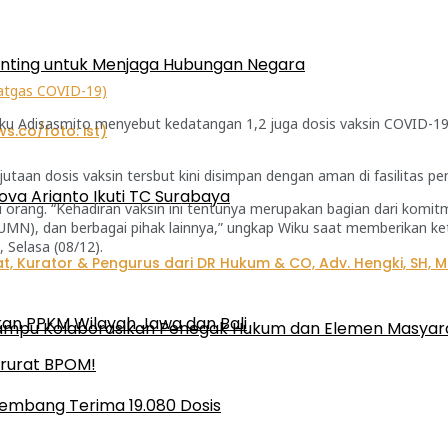
enting untuk Menjaga Hubungan Negara
Satgas COVID-19)
 Wiku Adisasmito menyebut kedatangan 1,2 juga dosis vaksin COVID-
jutaan dosis vaksin tersbut kini disimpan dengan aman di fasilitas 
ova Arianto Ikuti TC Surabaya
ibu orang. “Kehadiran vaksin ini tentunya merupakan bagian dari kom
BUMN), dan berbagai pihak lainnya,” ungkap Wiku saat memberikan 
 Selasa (08/12).
kan PPKM Wilayah Jawa dan Bali
 Mampu Kolaborasikan Penegak Hukum dan Elemen Masyar
Darurat BPOM!
alembang Terima 19.080 Dosis