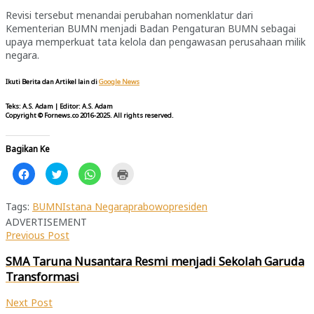
Revisi tersebut menandai perubahan nomenklatur dari
Kementerian BUMN menjadi Badan Pengaturan BUMN sebagai
upaya memperkuat tata kelola dan pengawasan perusahaan milik
negara.
Ikuti Berita dan Artikel lain di
Google News
Teks: A.S. Adam
|
Editor: A.S. Adam
Copyright © Fornews.co 2016-2025. All rights reserved.
Bagikan Ke
Klik
Klik
Klik
Klik
untuk
untuk
untuk
untuk
membagikan
berbagi
berbagi
mencetak(Membuka
di
pada
di
di
Facebook(Membuka
Twitter(Membuka
WhatsApp(Membuka
jendela
Tags:
BUMN
Istana Negara
prabowo
presiden
di
di
di
yang
ADVERTISEMENT
jendela
jendela
jendela
baru)
yang
yang
yang
Previous Post
baru)
baru)
baru)
SMA Taruna Nusantara Resmi menjadi Sekolah Garuda
Transformasi
Next Post