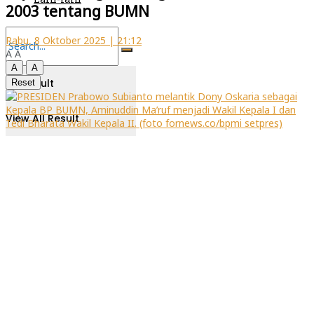
2003 tentang BUMN
Rabu, 8 Oktober 2025 | 21:12
A
A
A
A
No Result
Reset
View All Result