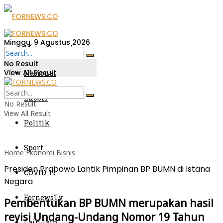
Minggu, 9 Agustus 2026
Metro Sumsel
No Result
View All Result
Nasional
Ekobis
No Result
View All Result
Politik
Sport
Home
Ekonomi Bisnis
Presiden Prabowo Lantik Pimpinan BP BUMN di Istana
COVID-19
Negara
FornewsTv
Pembentukan BP BUMN merupakan hasil
revisi Undang-Undang Nomor 19 Tahun
Lain-lain