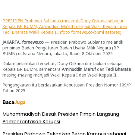
PRESIDEN Prabowo Subianto melantik Dony Oskaria sebagai
Kepala BP BUMN, Aminuddin Ma’ruf menjadi Wakil Kepala I dan
Tedi Bharata Wakil Kepala II. (foto fornews.co/bpmi setpres)
JAKARTA, fornews.co
— Presiden Prabowo Subianto melantik
pimpinan Badan Pengaturan Badan Usaha Milik Negara (BP
BUMN) di Istana Negara, Jakarta, Rabu, 8 Oktober 2025.
Dalam pelantikan tersebut, Dony Oskaria ditetapkan sebagai
Kepala BP BUMN, sementara
Aminuddin Ma’ruf
dan
Tedi Bharata
masing-masing menjadi Wakil Kepala I dan Wakil Kepala II.
Pengangkatan itu berdasarkan Keputusan Presiden Nomor 109/P
Tahun 2025.
Baca
Juga
Muhammadiyah Desak Presiden Pimpin Langsung
Pemberantasan Korupsi
Presiden Prabowo Tekankan Peran Kampus sebagai