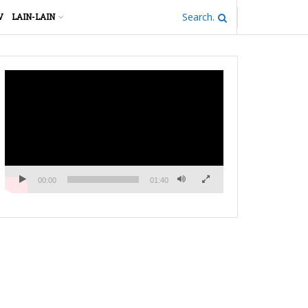
V
LAIN-LAIN
Pemutar
Video
00:00
01:40