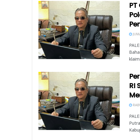
PT 
Pol
Pe
JUMA
PALE
Baha
klaim
Per
RI 
Me
RABU
PALE
Putra
Kabup