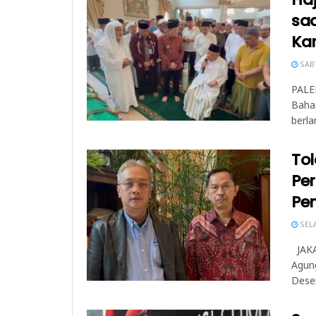
saa
Ka
SABT
PALE
Baha
berlan
Tol
Pe
Pe
SELA
JAKA
Agun
Desem