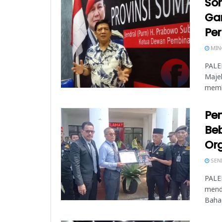
Sor
Ga
Per
MING
PALE
Majel
memb
Pe
Be
Org
SENI
PALE
menda
Bahag