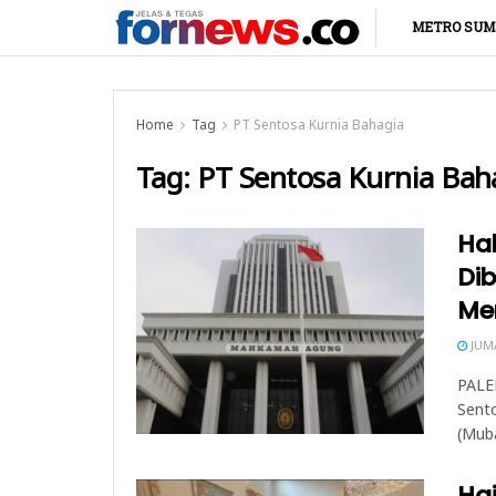
METRO SUM
Home
Tag
PT Sentosa Kurnia Bahagia
Tag:
PT Sentosa Kurnia Bah
Ha
Di
Me
JUMA
PALE
Sento
(Muba
Haj