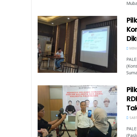
Muba 
Pil
Kon
Dik
MING
PALE
(Kons
Sumat
Pil
RD
Tak
SABT
PALEM
(Pas