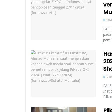
ver
Mu
KAMI
PALEM
pada
pemun
Has
202
Sh
JUMA
PALE
Insti
Pilka
Pil