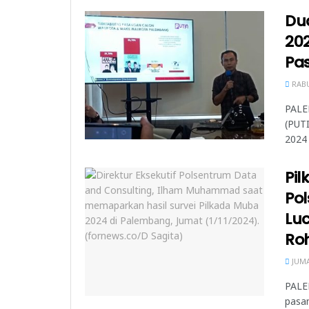
Du
202
Pa
RABU
PALEM
(PUT
2024 
Pil
Pol
Lu
Ro
JUMA
PALE
pasan