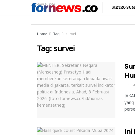
METRO SUM
Home
Tag
survei
Tag:
survei
Sur
Hu
SELA
JAKAR
yang 
perse
Ini