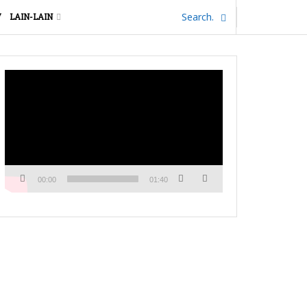
V
LAIN-LAIN
Pemutar
Video
00:00
01:40