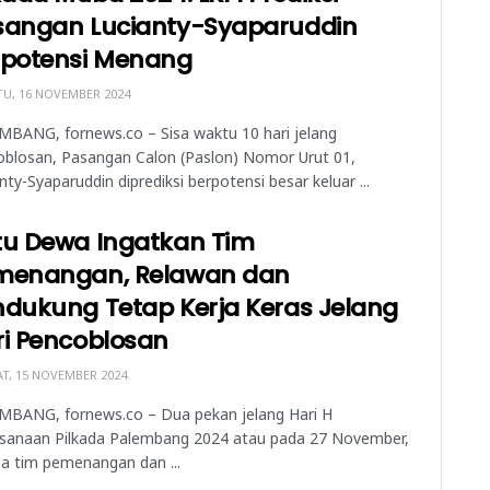
sangan Lucianty-Syaparuddin
rpotensi Menang
U, 16 NOVEMBER 2024
BANG, fornews.co – Sisa waktu 10 hari jelang
oblosan, Pasangan Calon (Paslon) Nomor Urut 01,
nty-Syaparuddin diprediksi berpotensi besar keluar ...
tu Dewa Ingatkan Tim
menangan, Relawan dan
ndukung Tetap Kerja Keras Jelang
ri Pencoblosan
T, 15 NOVEMBER 2024
MBANG, fornews.co – Dua pekan jelang Hari H
ksanaan Pilkada Palembang 2024 atau pada 27 November,
a tim pemenangan dan ...