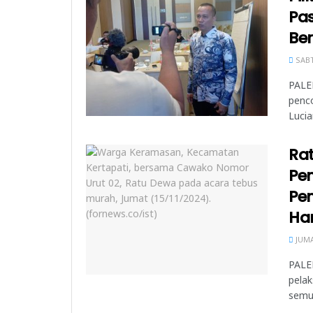
Pa
Be
SABT
PALEM
penc
Lucia
Ra
Pe
Pe
Ha
JUMA
PALE
pela
semu