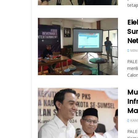
tetap
Ele
Sum
Net
MING
PALE
meril
Calon
Mu
Inf
Ma
KAMIS
PALE