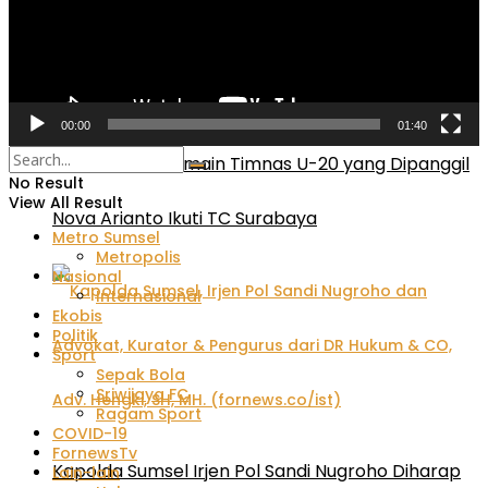
00:00
01:40
Ini Daftar 28 Pemain Timnas U-20 yang Dipanggil
No Result
View All Result
Nova Arianto Ikuti TC Surabaya
Metro Sumsel
Metropolis
Nasional
Internasional
Ekobis
Politik
Sport
Sepak Bola
Sriwijaya FC
Ragam Sport
COVID-19
FornewsTv
Kapolda Sumsel Irjen Pol Sandi Nugroho Diharap
Lain-lain