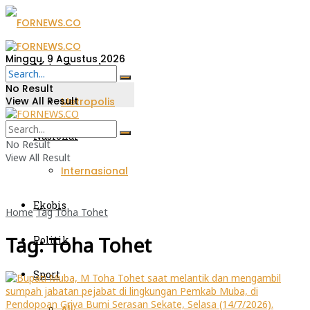
Minggu, 9 Agustus 2026
Metro Sumsel
No Result
View All Result
Metropolis
Nasional
No Result
View All Result
Internasional
Ekobis
Home
Tag
Toha Tohet
Tag:
Toha Tohet
Politik
Sport
All