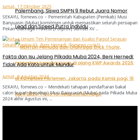
Jumat, 17 Oktober 2025
Palembang, Siswa SMPN 9 Rebut Juara Nomor
SEKAYU, fornews.co – Pemerintah Kabupaten (Pemkab) Musi
Banyuasin (Muba) komitmen untuk memastikan seluruh persiapan
Lead dan Speed Putra Individu
Pekan Olahraga Provinsi (Porprov) Sumsel XV ...
Fakta dan Isu Jelang Pilkada Muba 2024, Beni Hernedi:
Tidak Ada Kata untuk Mundur
Jumat, 9 Agustus 2024
SEKAYU, fornews.co – Mendekati tahapan pendaftaran bakal
calon bupati (bacabup) Musi Banyuasin (Muba) pada Pilkada Muba
2024 akhir Agustus ini, ...
Pemutar
Menpora Erick Thohir sebut Diplomasi Olahraga
Video
Penting untuk Menjaga Hubungan Negara