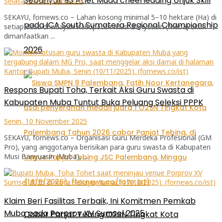
Sebanyak 93 Atlet Muda cheerleading Unjuk Skill
Selasa, 24 Februari 2026
SEKAYU, fornews.co – Lahan kosong minimal 5–10 hektare (Ha) di
pada ICA South Sumatera Regional Championship
setiap desa di wilayah Kabupaten Musi Banyuasin (Muba) akan
dimanfaatkan ...
2026
Respons Bupati Toha, Terkait Aksi Guru Swasta di
Kabupaten Muba Tuntut Buka Peluang Seleksi PPPK
Senin, 10 November 2025
SEKAYU, fornews.co – Organisasi Guru Merdeka Profesional (GM
Pro), yang anggotanya berisikan para guru swasta di Kabupaten
Musi Banyuasin (Muba), ...
Klaim Beri Fasilitas Terbaik, Ini Komitmen Pemkab
Muba pada Porprov XV Sumsel 2025
Cabor Panjat Tebing O2SN Tingkat Kota