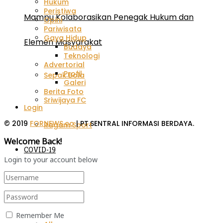
Hukum
Peristiwa
Mampu Kolaborasikan Penegak Hukum dan
Opini
Pariwisata
Gaya Hidup
Elemen Masyarakat
Budaya
Teknologi
Advertorial
Profil
Sepak Bola
Galeri
Berita Foto
Sriwijaya FC
Login
© 2019
FORNEWS.co
| PT.SENTRAL INFORMASI BERDAYA.
Ragam Sport
Welcome Back!
COVID-19
Login to your account below
FornewsTv
Lain-lain
Remember Me