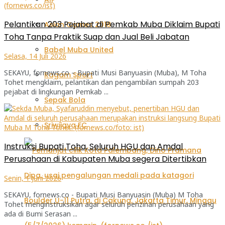
Pelantikan 203 Pejabat di Pemkab Muba Diklaim Bupati
Asian Games 2018
Toha Tanpa Praktik Suap dan Jual Beli Jabatan
Babel Muba United
Selasa, 14 Juli 2026
SEKAYU, fornews.co – Bupati Musi Banyuasin (Muba), M Toha
Ragam Sport
Tohet mengklaim, pelantikan dan pengambilan sumpah 203
pejabat di lingkungan Pemkab ...
Sepak Bola
Sriwijaya FC
Instruksi Bupati Toha, Seluruh HGU dan Amdal
Perusahaan di Kabupaten Muba segera Ditertibkan
Senin, 1 Juni 2026
SEKAYU, fornews.co - Bupati Musi Banyuasin (Muba) M Toha
Tohet menginstruksikan agar seluruh perizinan perusahaan yang
ada di Bumi Serasan ...