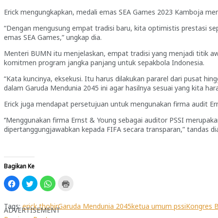
Erick mengungkapkan, medali emas SEA Games 2023 Kamboja menja
“Dengan mengusung empat tradisi baru, kita optimistis prestasi s
emas SEA Games,” ungkap dia.
Menteri BUMN itu menjelaskan, empat tradisi yang menjadi titik aw
komitmen program jangka panjang untuk sepakbola Indonesia.
“Kata kuncinya, eksekusi. Itu harus dilakukan pararel dari pusat 
dalam Garuda Mendunia 2045 ini agar hasilnya sesuai yang kita hara
Erick juga mendapat persetujuan untuk mengunakan firma audit E
‘’Menggunakan firma Ernst & Young sebagai auditor PSSI merupakan
dipertanggungjawabkan kepada FIFA secara transparan,” tandas dia
Bagikan Ke
Klik
Klik
Klik
Klik
untuk
untuk
untuk
untuk
membagikan
berbagi
berbagi
mencetak(Membuka
di
pada
di
di
Facebook(Membuka
Twitter(Membuka
WhatsApp(Membuka
jendela
Tags:
erick thohir
Garuda Mendunia 2045
ketua umum pssi
Kongres B
ADVERTISEMENT
di
di
di
yang
jendela
jendela
jendela
baru)