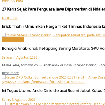
Previous Post
yang
yang
yang
baru)
baru)
baru)
27 Keris Sejak Para Penguasa Jawa Dipamerkan di Nda
Next Post
Erick Thohir Umumkan Harga Tiket Timnas Indonesia ko
Metro-Sumsel
Bahagia Anak-anak Ketapang Bening Muratara, GPU Had
Selasa, 4 Agustus 2026
MURATARA, fornews.co — Anak-anak di Desa Ketapat Bening, Kecam
Read more
Ini Tugas Utama Andie Dinialdie usai Resmi Jabat Ketua
Senin, 3 Agustus 2026