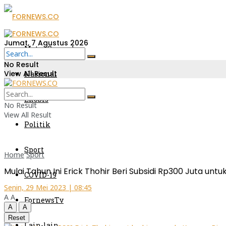
Jumat, 7 Agustus 2026
Metro Sumsel
No Result
View All Result
Nasional
Ekobis
No Result
View All Result
Politik
Sport
Home
Sport
Mulai Tahun Ini Erick Thohir Beri Subsidi Rp300 Juta unt
COVID-19
Senin, 29 Mei 2023 | 08:45
A
A
FornewsTv
A
A
Reset
Lain-lain