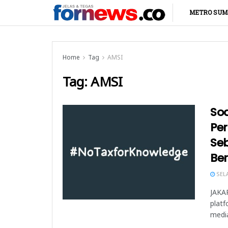
METRO SUM
Home
Tag
AMSI
Tag:
AMSI
So
Pe
Se
Be
SELA
JAKAR
platf
media