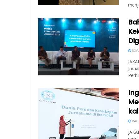
menja
Ba
Ke
Dig
JUMA
JAKAR
Jurna
Perh
Ing
Me
kal
RABU
JAKA
untu