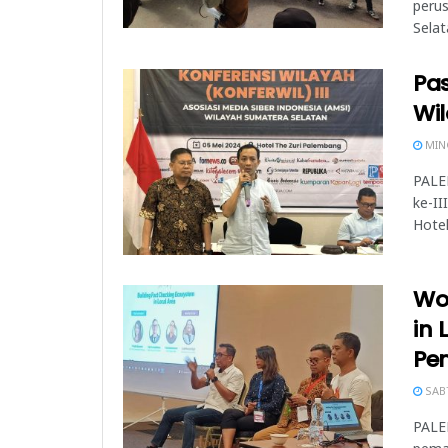
perus
Selat
Pa
Wi
MING
PALEM
ke-II
Hotel
Wo
in 
Pe
SABT
PALE