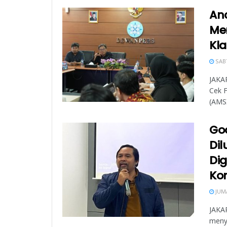
Anc
Me
Kla
SABT
JAKAR
Cek F
(AMSI)
Go
Dil
Dig
Ko
JUMA
JAKAR
meny