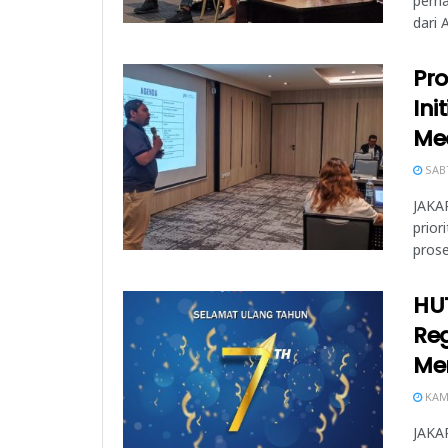
pema
dari 
Pro
Ini
Med
SABT
JAKAR
prior
prose
HUT
Re
Me
KAMI
JAKAR