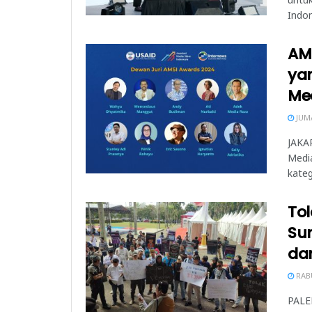
Indon
AMS
yan
Med
JUMA
JAKA
Media
kateg
Tol
Su
da
RABU
PALEM