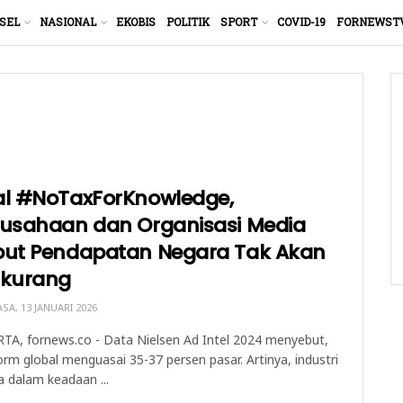
SEL
NASIONAL
EKOBIS
POLITIK
SPORT
COVID-19
FORNEWST
al #NoTaxForKnowledge,
rusahaan dan Organisasi Media
but Pendapatan Negara Tak Akan
rkurang
SA, 13 JANUARI 2026
TA, fornews.co - Data Nielsen Ad Intel 2024 menyebut,
orm global menguasai 35-37 persen pasar. Artinya, industri
 dalam keadaan ...