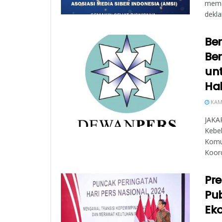
memas
dekla
Ben
Ber
un
Hal
KAMI
JAKAR
Kebe
Komu
Koord
Pre
Pub
Eko