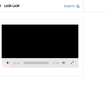
V
LAIN-LAIN
Pemutar
Video
00:00
01:40