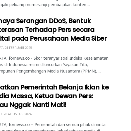
jaki peluang memerangi pembajakan konten ...
haya Serangan DDoS, Bentuk
kerasan Terhadap Pers secara
ital pada Perusahaan Media Siber
T, 21 FEBRUARI 2025
TA, fornews.co - Skor teranyar soal Indeks Keselamatan
lis di Indonesia resmi diluncurkan Yayasan Tifa,
impunan Pengembangan Media Nusantara (PPMN), ...
atkan Pemerintah Belanja Iklan ke
dia Massa, Ketua Dewan Pers:
au Nggak Nanti Mati!
, 28 AGUSTUS 2024
RTA, fornews.co – Pemerintah dan semua pihak diminta
k mendukung dan mendorong keberlanjutan media di