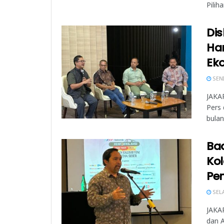
Pilih
Dis
Ha
Ek
SENI
JAKA
Pers 
bulana
Ba
Kol
Pe
SELA
JAKAR
dan A