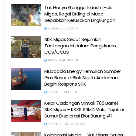
Tak Hanya Ganggu Industri Hulu
Migas, Illegal Drilling di Muba
Sebabkan Kerusakan Lingkungan
SELASA, 23 JULI 2024
SKK Migas Sebut Sejumlah
Tantangan Ini dalam Pengukuran
CCS/CCUS
KAMIS, 20 JUNI 2024
Mubadala Energy Temukan Sumber
Gas Besar di Blok South Andaman,
Begini Respons SKK
SENIN, 13 MEI 2024
Kejar Cadangan Minyak 700 Barrel,
SKK Migas – KKKS SRMD Mulai Tajak di
Sumur Eksplorasi Ekor Burung #1
SENIN, 30 OKTOBER 2023
Kolaborasi Media – SKK Migas, Saling