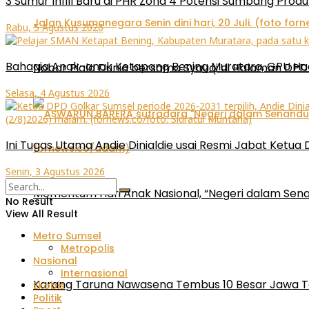
3 Sumur Infill Baru di PHR Zona 4 Potensi Sumbang Produ
Rabu, 5 Agustus 2026
Bahagia Anak-anak Ketapang Bening Muratara, GPU Had
Nobar Piala Dunia bersama Syauqi di Halaman DPD 
Selasa, 4 Agustus 2026
Ini Tugas Utama Andie Dinialdie usai Resmi Jabat Ketua
Senin, 3 Agustus 2026
Momentum Hari Anak Nasional, “Negeri dalam Sena
No Result
View All Result
Metro Sumsel
Metropolis
Nasional
Internasional
Karang Taruna Nawasena Tembus 10 Besar Jawa T
Ekobis
Politik