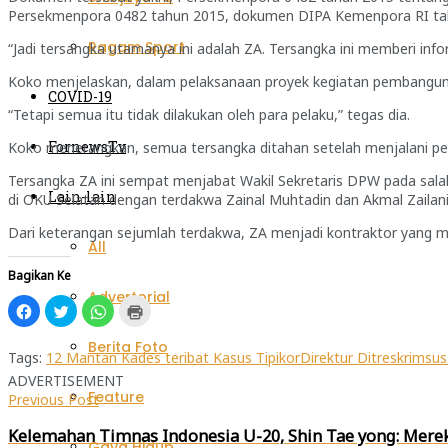
Persekmenpora 0482 tahun 2015, dokumen DIPA Kemenpora RI tahun 
Ragam Sport
“Jadi tersangka utamanya ini adalah ZA. Tersangka ini memberi inf
Koko menjelaskan, dalam pelaksanaan proyek kegiatan pembangunan
COVID-19
“Tetapi semua itu tidak dilakukan oleh para pelaku,” tegas dia.
FornewsTv
Koko menerangkan, semua tersangka ditahan setelah menjalani pemer
Tersangka ZA ini sempat menjabat Wakil Sekretaris DPW pada salah
Lain-lain
di OKU Selatan dengan terdakwa Zainal Muhtadin dan Akmal Zailani
Dari keterangan sejumlah terdakwa, ZA menjadi kontraktor yang 
All
Bagikan Ke
Advertorial
Klik
Klik
Klik
Klik
untuk
untuk
untuk
untuk
membagikan
berbagi
berbagi
mencetak(Membuka
di
pada
di
di
Berita Foto
Facebook(Membuka
Twitter(Membuka
WhatsApp(Membuka
jendela
Tags:
12 Mantan Kades teribat Kasus Tipikor
Direktur Ditreskrimsu
di
di
di
yang
ADVERTISEMENT
jendela
jendela
jendela
baru)
yang
yang
yang
Feature
Previous Post
baru)
baru)
baru)
Kelemahan Timnas Indonesia U-20, Shin Tae yong: Merek
Gaya Hidup