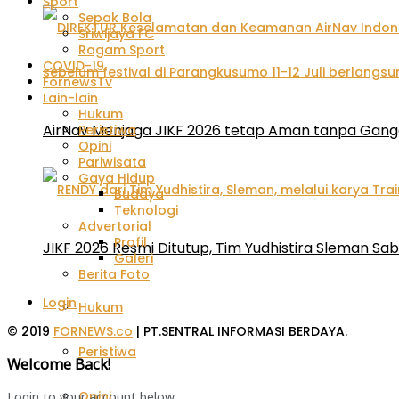
Sport
Sepak Bola
Sriwijaya FC
Ragam Sport
COVID-19
FornewsTv
Lain-lain
Hukum
AirNav Menjaga JIKF 2026 tetap Aman tanpa Gan
Peristiwa
Opini
Pariwisata
Gaya Hidup
Budaya
Teknologi
Advertorial
Profil
JIKF 2026 Resmi Ditutup, Tim Yudhistira Sleman Sab
Galeri
Berita Foto
Login
Hukum
© 2019
FORNEWS.co
| PT.SENTRAL INFORMASI BERDAYA.
Peristiwa
Welcome Back!
Opini
Login to your account below