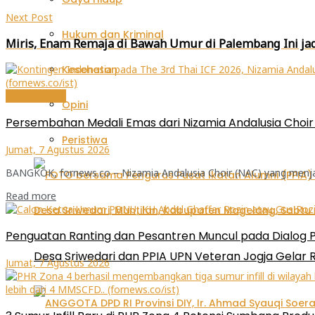
Next Post
Hukum dan Kriminal
Miris, Enam Remaja di Bawah Umur di Palembang Ini ja
Kesehatan
Internasional
Opini
Persembahan Medali Emas dari Nizamia Andalusia Choir u
Peristiwa
Jumat, 7 Agustus 2026
BANGKOK, fornews.co – Nizamia Andalusia Choir (NAC) yang menjadi 
Read more
Penguatan Ranting dan Pesantren Muncul pada Dialog 
Desa Sriwedari dan PPIA UPN Veteran Jogja Gelar R
Jumat, 7 Agustus 2026