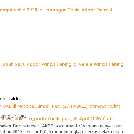
Individu
 OKI, di Mapolda Sumsel, Rabu (26/10/2022). (fornews.co/ist)
ing Ilir (OKI).
ipidkor Ditreskrimsus, AKBP Koko Arianto Wardani menyatakan,
 tahun 2015 sebesar Rp1,6 miliar ditangkap, berkas pelaku telah