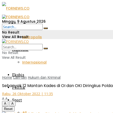
Minggu, 9 Agustus 2026
Metro Sumsel
No Result
View All Result
Metropolis
Nasional
No Result
View All Result
Internasional
Ekobis
Home
Lain-lain
Hukum dan Kriminal
Sebanyak 12 Mantan Kades di OI dan OKI Diringkus Polda 
Politik
Rabu, 26 Oktober 2022 | 11:35
A
A
Sport
A
A
Reset
All