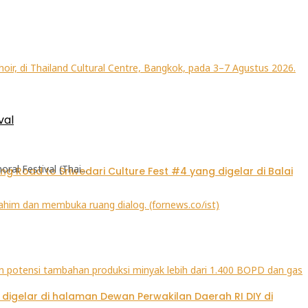
val
l Festival (Thai...