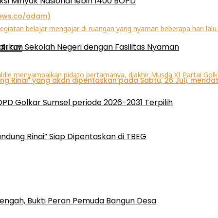
ksi Minyak Nasional lebih 1400 BOPD
irkan Sekolah Negeri dengan Fasilitas Nyaman
RI DIY
 DPD Golkar Sumsel periode 2026-2031 Terpilih
ndung Rinai” Siap Dipentaskan di TBEG
engah, Bukti Peran Pemuda Bangun Desa