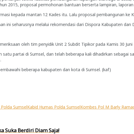
2015, proposal permohonan bantuan berserta lampiran, laporan ver
ormasi kepada mantan 12 Kades itu. Lalu proposal pembangunan ke Ke
 ini seharusnya melalui rekomendasi dari Dispora Kabupaten dan D
iksaan oleh tim penyidik Unit 2 Subdit Tipikor pada Kamis 30 Juni 2
 satu partai di Sumsel, dan telah beberapa kali dihadirkan sebagai
.
membawahi beberapa kabupaten dan kota di Sumsel. (kaf)
s Polda Sumsel
Kabid Humas Polda Sumsel
Kombes Pol M Barly Rama
a Suka Berdiri Diam Saja!