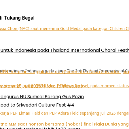
di Tukang Begal
ntuk Indonesia pada Thailand International Choral Festi
kontingen Indonesia pada ajang The 3rd Thailand International Chora
Pengurus NU Sumsel Bareng Gus Rozin
oad to Sriwedari Culture Fest #4