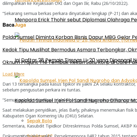
dilimpahkan ke Kejaksaan OKI dan Ogan Ilir, Rabu (26/10/2022).
“Sekarang semua berkas perkara dinyatakan lengkap (P-21) dan aka
Menpora Erick Thohir sebut Diplomasi Olahraga P
Baca
Juga
Polda Sumsel Diminta Korban Bisnis Dapur MBG Gelar Pe
Kedok Tipu Muslihat Bermodus Asmara Terbongkar, Oknum
Ini Daftar 28 Pemain Timnas U-20 yang Dipanggil N
Oknum Prajurit TNI Tembak Rekan Satu Korp di Cafe Pal
Load More
Dari 13 tersangka pada kasus tipikor ini yakni ZA selaku kontrakto
sebelum pengusutan perkara ini tuntas.
“Semua pelaku terindikasi melakukan penyimpangan pembangunan fas
Kapolda Sumsel Irjen Pol Sandi Nugroho Diharap
Saat melakukan penyidikan, jelas Barly, pihaknya menemukan fisi
Kabupaten Ogan Komering Ulu (OKU) Selatan.
Sepak Bola
Sementara, Kasubdit Tipidkor Ditreskrimsus Polda Sumsel, AKBP K
Dokumen tersebut yakni, Persekmenpora 0482 tahun 2015 tentang 
Sriwijaya FC