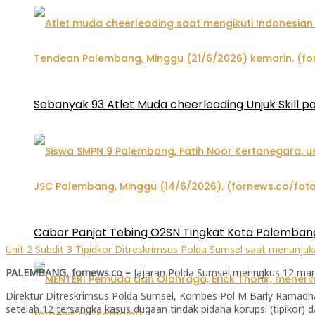
Sebanyak 93 Atlet Muda cheerleading Unjuk Skill 
Cabor Panjat Tebing O2SN Tingkat Kota Palembang
Unit 2 Subdit 3 Tipidkor Ditreskrimsus Polda Sumsel saat menunju
PALEMBANG, fornews.co –
Jajaran Polda Sumsel meringkus 12 mant
Direktur Ditreskrimsus Polda Sumsel, Kombes Pol M Barly Ramadha
setelah 12 tersangka kasus dugaan tindak pidana korupsi (tipikor) 