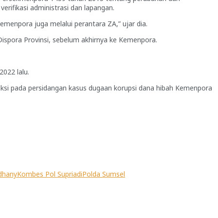
ifikasi administrasi dan lapangan.
menpora juga melalui perantara ZA,” ujar dia.
ispora Provinsi, sebelum akhirnya ke Kemenpora.
022 lalu.
 saksi pada persidangan kasus dugaan korupsi dana hibah Kemenpora
dhany
Kombes Pol Supriadi
Polda Sumsel