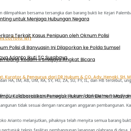
n dilimpahkan bersama tersangka dan barang bukti ke Kejari Palemba
enting untuk Menjaga Hubungan Negara
rkara Terkait Kasus Penipuan oleh Oknum Polisi
 Polisi di Banyuasin Ini Dilaporkan ke Polda Sumsel
ova Arianto Ikuti TC Surabaya
embang, Kodam II Sriwijaya Angkat Bicara
r, dan HA, IM, AB, UM, RA, SY, HU, ZA, SU, FY, IL, dan HB tersebut, 
ilitas olahraga lapangan sepak bola mini di Kabupaten Ogan Ilir da
 Mampu Kolaborasikan Penegak Hukum dan Elemen Masyar
k bangunan tidak sesuai dengan rancangan anggaran pembangunan. Ka
oko Arianto melanjutkan, pihaknya telah menyita semua barang buk
pertunjuk teknis fasilitas pembangunan lapangan olahraga di desa,