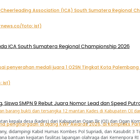
pada ICA South Sumatera Regional Championship 2026
, Siswa SMPN 9 Rebut Juara Nomor Lead dan Speed Putra 
kan barang bukti dan tersangka 12 mantan Kades di Kabupaten OI dan
an kepala desa (kades) dari Kabupatan Ogan Ilir (OI) dan Ogan Komer
ny, didampingi Kabid Humas Kombes Pol Supriadi, dan Kasubdit 3 T
dana bantuan kegiatan fasilitas lapangan olahraga dari Kemenpora RI